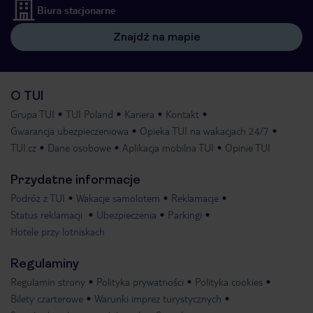
Biura stacjonarne
Znajdź na mapie
O TUI
Grupa TUI
TUI Poland
Kariera
Kontakt
Gwarancja ubezpieczeniowa
Opieka TUI na wakacjach 24/7
TUI.cz
Dane osobowe
Aplikacja mobilna TUI
Opinie TUI
Przydatne informacje
Podróż z TUI
Wakacje samolotem
Reklamacje
Status reklamacji
Ubezpieczenia
Parkingi
Hotele przy lotniskach
Regulaminy
Regulamin strony
Polityka prywatności
Polityka cookies
Bilety czarterowe
Warunki imprez turystycznych