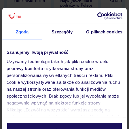
Lider niskich cen
Największe biuro
30 lat w P
podróży w Polsce
Zgoda
Szczegóły
O plikach cookies
Hotel
Szanujemy Twoją prywatność
Używamy technologii takich jak pliki cookie w celu
Opinie
poprawy komfortu użytkowania strony oraz
personalizowania wyświetlanych treści i reklam. Pliki
cookie wykorzystywane są także do analizowania ruchu
Pokoje
na naszej stronie oraz oferowania funkcji mediów
społecznościowych. Brak zgody lub jej wycofanie może
negatywnie wpłynąć na niektóre funkcje strony.
Wyżywienie
Klikając „Zezwól na wszystkie” wyrażasz zgodę na
umieszczenie wszystkich plików cookie. Możesz jednak
personalizować swój wybór wchodząc w zakładkę
Atrakcje