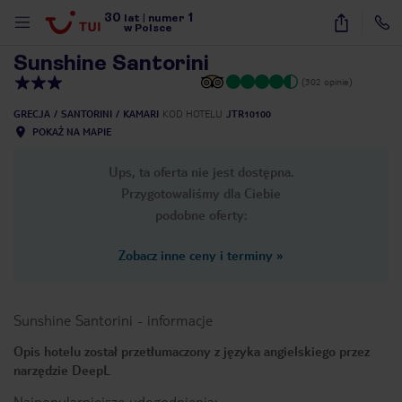
30
1
1
/
56
lat
|
numer
w Polsce
Sunshine Santorini
(302 opinie)
GRECJA
SANTORINI
KAMARI
KOD HOTELU
JTR10100
POKAŻ NA MAPIE
Ups, ta oferta nie jest dostępna.
Przygotowaliśmy dla Ciebie
podobne oferty:
Zobacz inne ceny i terminy
»
Sunshine Santorini
-
informacje
Opis hotelu został przetłumaczony z języka angielskiego przez
narzędzie DeepL
nute
Najpopularniejsze udogodnienia: