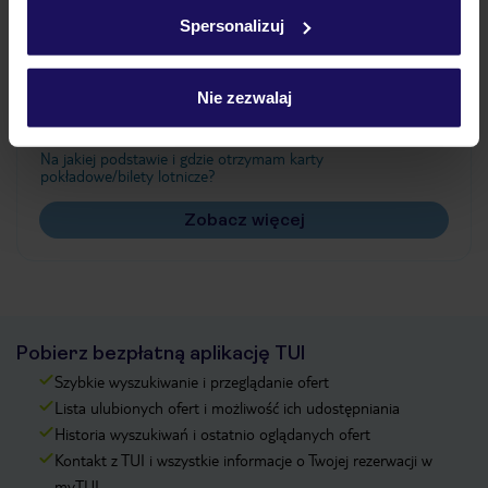
w
polityce plików cookies
oraz
polityce prywatności
.
Spersonalizuj
Często zadawane pytania
Nie zezwalaj
Jak zmienić uczestników/osobę zgłaszającą?
Czy w Hotelu będzie przedstawiciel TUI?
Na jakiej podstawie i gdzie otrzymam karty
pokładowe/bilety lotnicze?
Zobacz więcej
Pobierz bezpłatną aplikację TUI
Szybkie wyszukiwanie i przeglądanie ofert
Lista ulubionych ofert i możliwość ich udostępniania
Historia wyszukiwań i ostatnio oglądanych ofert
Kontakt z TUI i wszystkie informacje o Twojej rezerwacji w
myTUI