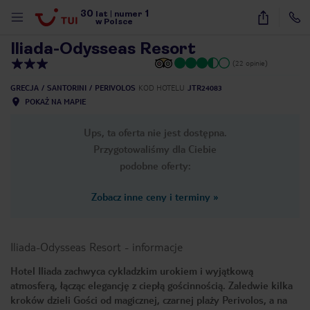
30
1
1
/
15
lat
|
numer
w Polsce
Iliada-Odysseas Resort
(22 opinie)
GRECJA
SANTORINI
PERIVOLOS
KOD HOTELU
JTR24083
POKAŻ NA MAPIE
Ups, ta oferta nie jest dostępna.
Przygotowaliśmy dla Ciebie
podobne oferty:
Zobacz inne ceny i terminy
»
Iliada-Odysseas Resort
-
informacje
Hotel Iliada zachwyca cykladzkim urokiem i wyjątkową
atmosferą, łącząc elegancję z ciepłą gościnnością. Zaledwie kilka
nute
kroków dzieli Gości od magicznej, czarnej plaży Perivolos, a na