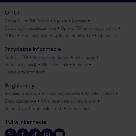
O TUI
Grupa TUI
TUI Poland
Kariera
Kontakt
Gwarancja ubezpieczeniowa
Opieka TUI na wakacjach 24/7
TUI.cz
Dane osobowe
Aplikacja mobilna TUI
Opinie TUI
Przydatne informacje
Podróż z TUI
Wakacje samolotem
Reklamacje
Status reklamacji
Ubezpieczenia
Parkingi
Hotele przy lotniskach
Regulaminy
Regulamin strony
Polityka prywatności
Polityka cookies
Bilety czarterowe
Warunki imprez turystycznych
Standardy ochrony małoletnich
Compliance
TUI w Internecie