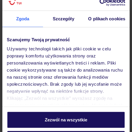
Zgoda
Szczegóły
O plikach cookies
Hotel
Szanujemy Twoją prywatność
Używamy technologii takich jak pliki cookie w celu
poprawy komfortu użytkowania strony oraz
Pokoje
personalizowania wyświetlanych treści i reklam. Pliki
cookie wykorzystywane są także do analizowania ruchu
na naszej stronie oraz oferowania funkcji mediów
Wyżywienie
społecznościowych. Brak zgody lub jej wycofanie może
negatywnie wpłynąć na niektóre funkcje strony.
Klikając „Zezwól na wszystkie” wyrażasz zgodę na
Atrakcje
umieszczenie wszystkich plików cookie. Możesz jednak
personalizować swój wybór wchodząc w zakładkę
„Szczegóły”
Zezwól na wszystkie
Ważne informacje
Szczegółowe informacje o plikach cookie znajdziesz