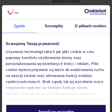
podróży w Polsce
Zgoda
Szczegóły
O plikach cookies
Hotel
Szanujemy Twoją prywatność
Opinie
Używamy technologii takich jak pliki cookie w celu
poprawy komfortu użytkowania strony oraz
personalizowania wyświetlanych treści i reklam. Pliki
cookie wykorzystywane są także do analizowania ruchu
Pokoje
na naszej stronie oraz oferowania funkcji mediów
społecznościowych. Brak zgody lub jej wycofanie może
negatywnie wpłynąć na niektóre funkcje strony.
Wyżywienie
Klikając „Zezwól na wszystkie” wyrażasz zgodę na
umieszczenie wszystkich plików cookie. Możesz jednak
personalizować swój wybór wchodząc w zakładkę
Atrakcje
„Szczegóły”
Zezwól na wszystkie