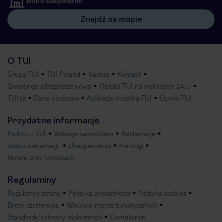
Biura stacjonarne
Znajdź na mapie
O TUI
Grupa TUI
TUI Poland
Kariera
Kontakt
Gwarancja ubezpieczeniowa
Opieka TUI na wakacjach 24/7
TUI.cz
Dane osobowe
Aplikacja mobilna TUI
Opinie TUI
Przydatne informacje
Podróż z TUI
Wakacje samolotem
Reklamacje
Status reklamacji
Ubezpieczenia
Parkingi
Hotele przy lotniskach
Regulaminy
Regulamin strony
Polityka prywatności
Polityka cookies
Bilety czarterowe
Warunki imprez turystycznych
Standardy ochrony małoletnich
Compliance