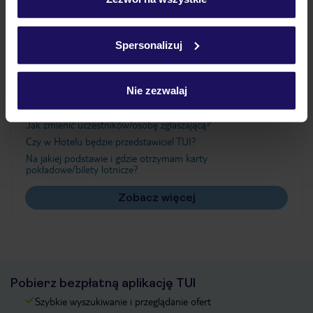
Szczegółowe informacje o plikach cookie znajdziesz
w
polityce plików cookies
oraz
polityce prywatności
.
Ważne informacje
Spersonalizuj
Nie zezwalaj
Często zadawane pytania
Jak zmienić uczestników/osobę zgłaszającą?
Czy w Hotelu będzie przedstawiciel TUI?
Na jakiej podstawie i gdzie otrzymam karty
pokładowe/bilety lotnicze?
Zobacz więcej
Pobierz bezpłatną aplikację TUI
Szybkie wyszukiwanie i przeglądanie ofert