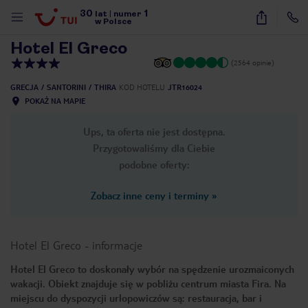
30
1
1
/
27
lat
|
numer
w Polsce
Hotel El Greco
(2564 opinie)
GRECJA
SANTORINI
THIRA
KOD HOTELU
JTR16024
POKAŻ NA MAPIE
Ups, ta oferta nie jest dostępna.
Przygotowaliśmy dla Ciebie
podobne oferty:
Zobacz inne ceny i terminy
»
Hotel El Greco
-
informacje
Hotel El Greco to doskonały wybór na spędzenie urozmaiconych
wakacji. Obiekt znajduje się w pobliżu centrum miasta Fira. Na
nute
miejscu do dyspozycji urlopowiczów są: restauracja, bar i