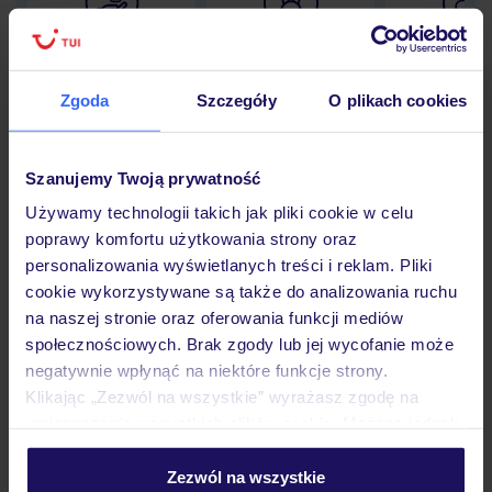
Lider niskich cen
Największe biuro
30 lat w P
podróży w Polsce
Zgoda
Szczegóły
O plikach cookies
Szanujemy Twoją prywatność
Hotel
Używamy technologii takich jak pliki cookie w celu
poprawy komfortu użytkowania strony oraz
personalizowania wyświetlanych treści i reklam. Pliki
Pokoje
cookie wykorzystywane są także do analizowania ruchu
na naszej stronie oraz oferowania funkcji mediów
społecznościowych. Brak zgody lub jej wycofanie może
Wyżywienie
negatywnie wpłynąć na niektóre funkcje strony.
Klikając „Zezwól na wszystkie” wyrażasz zgodę na
umieszczenie wszystkich plików cookie. Możesz jednak
Atrakcje
personalizować swój wybór wchodząc w zakładkę
„Szczegóły”
Zezwól na wszystkie