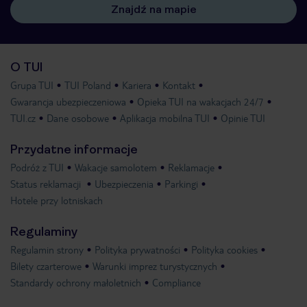
Znajdź na mapie
O TUI
Grupa TUI
TUI Poland
Kariera
Kontakt
Gwarancja ubezpieczeniowa
Opieka TUI na wakacjach 24/7
TUI.cz
Dane osobowe
Aplikacja mobilna TUI
Opinie TUI
Przydatne informacje
Podróż z TUI
Wakacje samolotem
Reklamacje
Status reklamacji
Ubezpieczenia
Parkingi
Hotele przy lotniskach
Regulaminy
Regulamin strony
Polityka prywatności
Polityka cookies
Bilety czarterowe
Warunki imprez turystycznych
Standardy ochrony małoletnich
Compliance