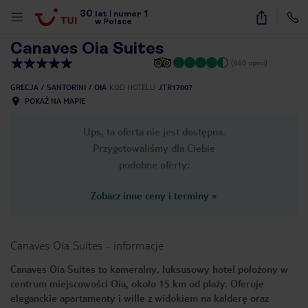
30
1
1
/
46
lat
|
numer
w Polsce
Canaves Oia Suites
(680 opinii)
GRECJA
SANTORINI
OIA
KOD HOTELU
JTR17007
POKAŻ NA MAPIE
Ups, ta oferta nie jest dostępna.
Przygotowaliśmy dla Ciebie
podobne oferty:
Zobacz inne ceny i terminy
»
Canaves Oia Suites
-
informacje
Canaves Oia Suites to kameralny, luksusowy hotel położony w
centrum miejscowości Oia, około 15 km od plaży. Oferuje
nute
eleganckie apartamenty i wille z widokiem na kalderę oraz