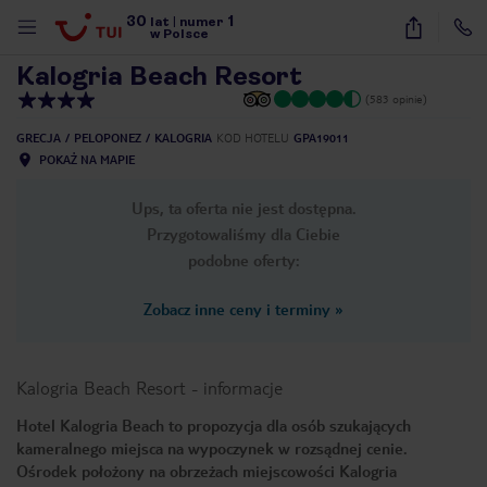
30
1
1
/
28
lat
|
numer
w Polsce
Kalogria Beach Resort
(583 opinie)
GRECJA
PELOPONEZ
KALOGRIA
KOD HOTELU
GPA19011
POKAŻ NA MAPIE
Ups, ta oferta nie jest dostępna.
Przygotowaliśmy dla Ciebie
podobne oferty:
Zobacz inne ceny i terminy
»
Kalogria Beach Resort
-
informacje
Hotel Kalogria Beach to propozycja dla osób szukających
kameralnego miejsca na wypoczynek w rozsądnej cenie.
nute
Ośrodek położony na obrzeżach miejscowości Kalogria