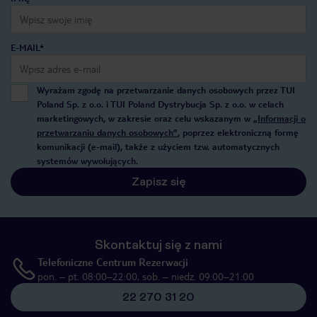
E-MAIL*
Wyrażam zgodę na przetwarzanie danych osobowych przez TUI
Poland Sp. z o.o. i TUI Poland Dystrybucja Sp. z o.o. w celach
marketingowych, w zakresie oraz celu wskazanym w
„Informacji o
przetwarzaniu danych osobowych”
, poprzez elektroniczną formę
komunikacji (e-mail), także z użyciem tzw. automatycznych
systemów wywołujących.
Zapisz się
Skontaktuj się z nami
Telefoniczne Centrum Rezerwacji
pon. – pt. 08:00–22:00, sob. – niedz. 09:00–21:00
22 270 31 20