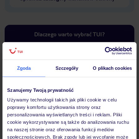
Dlaczego warto wybrać TUI?
Lider niskich cen
Największe biuro
30 lat w P
Zgoda
Szczegóły
O plikach cookies
podróży w Polsce
Szanujemy Twoją prywatność
Używamy technologii takich jak pliki cookie w celu
poprawy komfortu użytkowania strony oraz
Hotel
personalizowania wyświetlanych treści i reklam. Pliki
cookie wykorzystywane są także do analizowania ruchu
na naszej stronie oraz oferowania funkcji mediów
Opinie
społecznościowych. Brak zgody lub jej wycofanie może