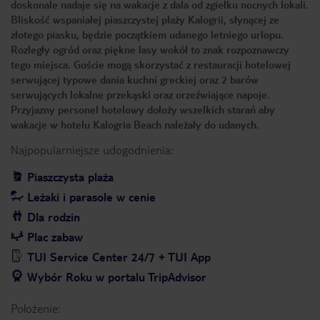
doskonale nadaje się na wakacje z dala od zgiełku nocnych lokali.
Bliskość wspaniałej piaszczystej plaży Kalogrii, słynącej ze
złotego piasku, będzie początkiem udanego letniego urlopu.
Rozległy ogród oraz piękne lasy wokół to znak rozpoznawczy
tego miejsca. Goście mogą skorzystać z restauracji hotelowej
serwującej typowe dania kuchni greckiej oraz 2 barów
serwujących lokalne przekąski oraz orzeźwiające napoje.
Przyjazny personel hotelowy dołoży wszelkich starań aby
wakacje w hotelu Kalogria Beach należały do udanych.
Najpopularniejsze udogodnienia:
Piaszczysta plaża
Leżaki i parasole w cenie
Dla rodzin
Plac zabaw
TUI Service Center 24/7 + TUI App
Wybór Roku w portalu TripAdvisor
Położenie: