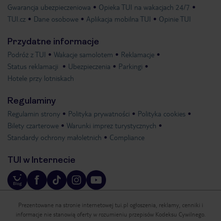
Gwarancja ubezpieczeniowa
Opieka TUI na wakacjach 24/7
TUI.cz
Dane osobowe
Aplikacja mobilna TUI
Opinie TUI
Przydatne informacje
Podróż z TUI
Wakacje samolotem
Reklamacje
Status reklamacji
Ubezpieczenia
Parkingi
Hotele przy lotniskach
Regulaminy
Regulamin strony
Polityka prywatności
Polityka cookies
Bilety czarterowe
Warunki imprez turystycznych
Standardy ochrony małoletnich
Compliance
TUI w Internecie
Prezentowane na stronie internetowej tui.pl ogłoszenia, reklamy, cenniki i
informacje nie stanowią oferty w rozumieniu przepisów Kodeksu Cywilnego.