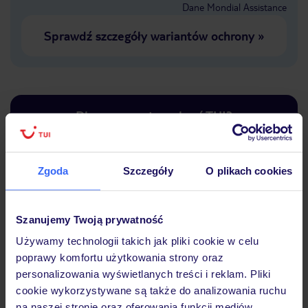
Dane Mondial Assistance
Sprawdź szczegóły wariantów ochrony
»
Dlaczego warto wybrać TUI?
Zgoda
Szczegóły
O plikach cookies
Lider niskich cen
Największe biuro
30 lat w P
podróży w Polsce
Szanujemy Twoją prywatność
Używamy technologii takich jak pliki cookie w celu
poprawy komfortu użytkowania strony oraz
personalizowania wyświetlanych treści i reklam. Pliki
Hotel
cookie wykorzystywane są także do analizowania ruchu
na naszej stronie oraz oferowania funkcji mediów