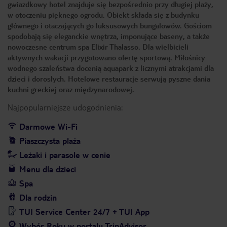
gwiazdkowy hotel znajduje się bezpośrednio przy długiej plaży,
w otoczeniu pięknego ogrodu. Obiekt składa się z budynku
głównego i otaczających go luksusowych bungalowów. Gościom
spodobają się eleganckie wnętrza, imponujące baseny, a także
nowoczesne centrum spa Elixir Thalasso. Dla wielbicieli
aktywnych wakacji przygotowano ofertę sportową. Miłośnicy
wodnego szaleństwa docenią aquapark z licznymi atrakcjami dla
dzieci i dorosłych. Hotelowe restauracje serwują pyszne dania
kuchni greckiej oraz międzynarodowej.
Najpopularniejsze udogodnienia:
Darmowe Wi-Fi
Piaszczysta plaża
Leżaki i parasole w cenie
Menu dla dzieci
Spa
Dla rodzin
TUI Service Center 24/7 + TUI App
Wybór Roku w portalu TripAdvisor