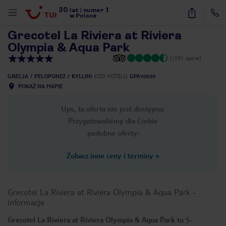
30
1
1
/
39
lat
|
numer
w Polsce
Grecotel La Riviera at Riviera
Olympia & Aqua Park
(1293 opinie)
GRECJA
PELOPONEZ
KYLLINI
KOD HOTELU
GPA10030
POKAŻ NA MAPIE
Ups, ta oferta nie jest dostępna.
Przygotowaliśmy dla Ciebie
podobne oferty:
Zobacz inne ceny i terminy
»
Grecotel La Riviera at Riviera Olympia & Aqua Park
-
informacje
nute
Grecotel La Riviera at Riviera Olympia & Aqua Park to 5-