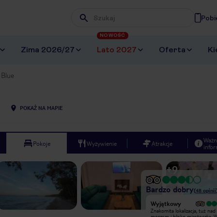
Pobi
Wpisz frazę, której szukasz
NOWOŚĆ
Zima 2026/27
Lato 2027
Oferta
Ki
 Blue
POKAŻ NA MAPIE
Ważn
Pokoje
Wyżywienie
Atrakcje
infor
+
9
Bardzo dobry
(
48
opinii
Wyjątkowy
Wyjątkowy
Znakomita lokalizacja, tuż nad
Znakomita lokalizacja, tuż nad
morzem i blisko miasteczka. Wiele
morzem i blisko miasteczka. W