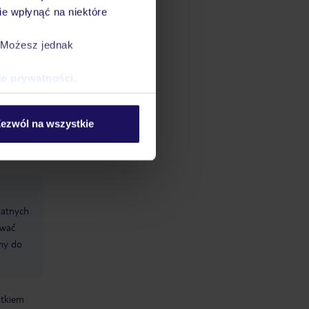
e wpłynąć na niektóre
. Możesz jednak
WiFi w
ce prywatności
.
ezwól na wszystkie
datnych
ować
śmy do
atkiem