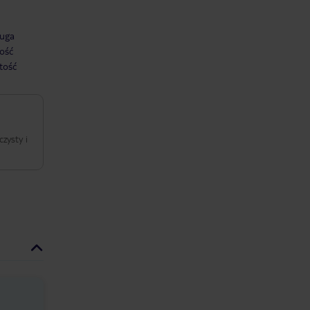
uga
ość
tość
czysty i