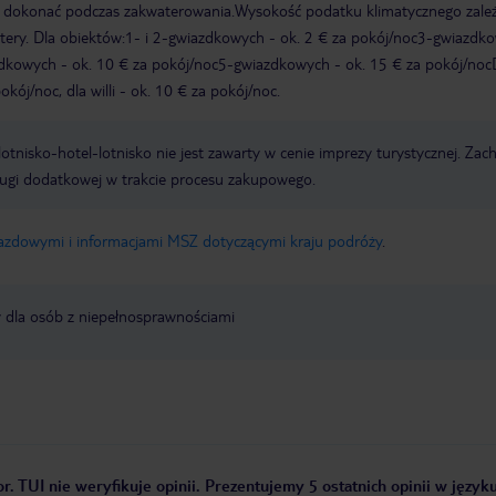
y dokonać podczas zakwaterowania.Wysokość podatku klimatycznego zale
watery. Dla obiektów:1- i 2-gwiazdkowych - ok. 2 € za pokój/noc3-gwiazdk
zdkowych - ok. 10 € za pokój/noc5-gwiazdkowych - ok. 15 € za pokój/noc
kój/noc, dla willi - ok. 10 € za pokój/noc.
e lotnisko-hotel-lotnisko nie jest zawarty w cenie imprezy turystycznej. Za
ługi dodatkowej w trakcie procesu zakupowego.
jazdowymi i informacjami MSZ dotyczącymi kraju podróży
.
y dla osób z niepełnosprawnościami
r. TUI nie weryfikuje opinii. Prezentujemy 5 ostatnich opinii w język