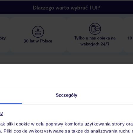
Dlaczego warto wybrać TUI?
óży
Tylko u nas opieka na
10
30 lat w Polsce
wakacjach 24/7
Ważn
Pokoje
Wyżywienie
Atrakcje
infor
Szczegóły
sta
kamienista
ść
jak pliki cookie w celu poprawy komfortu użytkowania strony or
m. Pliki cookie wykorzystywane są także do analizowania ruchu 