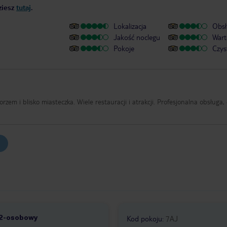
ziesz
tutaj
.
Lokalizacja
Obsł
Jakość noclegu
Wart
Pokoje
Czys
rzem i blisko miasteczka. Wiele restauracji i atrakcji. Profesjonalna obsługa, 
 2-osobowy
Kod pokoju
:
7AJ