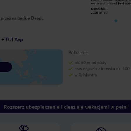
restauracji i atrakcji. Profesjonalna
restauracji i atrakcji. Profesjo
obsługa, czysty i ładny pokój, basen z
obsługa, czysty i ładny pokój,
Oursoulaki
Oursoulaki
leżakami.
leżakami.
2026-01-30
2026-01-30
o przez narzędzie DeepL
7 + TUI App
Położenie:
ok. 60 m od plaży
czas dojazdu z lotniska ok. 100
w Xylokastro
Rozszerz ubezpieczenie i ciesz się wakacjami w pełni