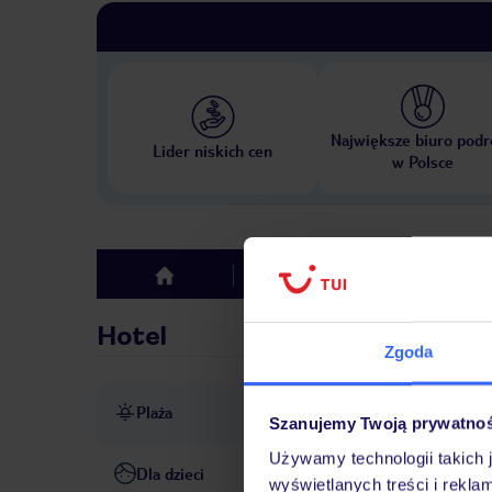
Największe biuro podr
Lider niskich cen
w Polsce
Hotel
Opinie
top
Hotel
Zgoda
Plaża
ok. 60 m od plaży
piaszczy
Szanujemy Twoją prywatno
Używamy technologii takich 
Dla dzieci
wyświetlanych treści i rekla