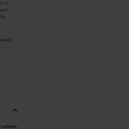
ży od
owych -
Dla
chęcamy
u polskim.