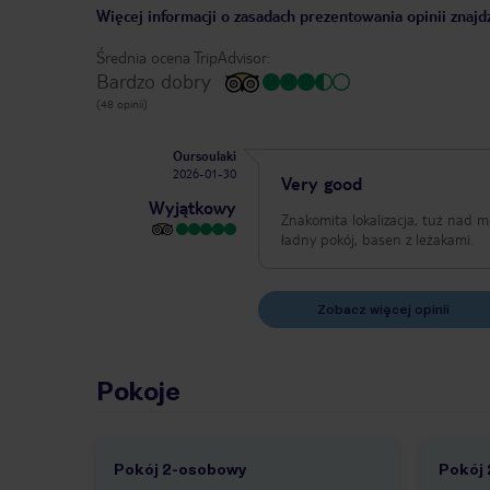
Więcej informacji o zasadach prezentowania opinii znajd
Średnia ocena TripAdvisor:
Bardzo dobry
(48 opinii)
Oursoulaki
2026-01-30
Very good
Wyjątkowy
Znakomita lokalizacja, tuż nad mo
ładny pokój, basen z leżakami.
Zobacz więcej opinii
Pokoje
Pokój 2-osobowy
Pokój