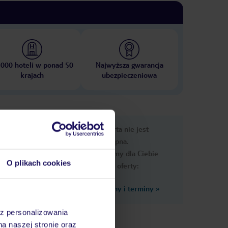
 000 hoteli w ponad 50
Najwyższa gwarancja
krajach
ubezpieczeniowa
e
Ups, ta oferta nie jest
macje
dostępna.
Przygotowaliśmy dla Ciebie
O plikach cookies
podobne oferty:
Zobacz inne ceny i terminy
»
az personalizowania
na naszej stronie oraz