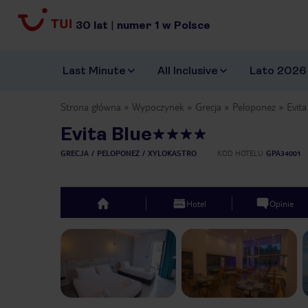
30
lat
|
numer
1
w Polsce
Last Minute
All Inclusive
Lato 2026
Strona główna
Wypoczynek
Grecja
Peloponez
Evita
Evita Blue
GRECJA
PELOPONEZ
XYLOKASTRO
KOD HOTELU
GPA34001
Hotel
Opinie
top
Previous slide