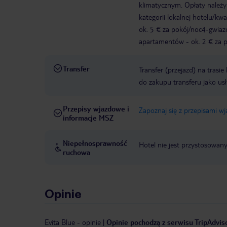
klimatycznym. Opłaty należ
kategorii lokalnej hotelu/k
ok. 5 € za pokój/noc4-gwia
apartamentów - ok. 2 € za po
Transfer
Transfer (przejazd) na trasi
do zakupu transferu jako us
Przepisy wjazdowe i
Zapoznaj się z przepisami w
informacje MSZ
Niepełnosprawność
Hotel nie jest przystosowan
ruchowa
Opinie
Evita Blue
-
opinie
|
Opinie pochodzą z serwisu TripAdviso