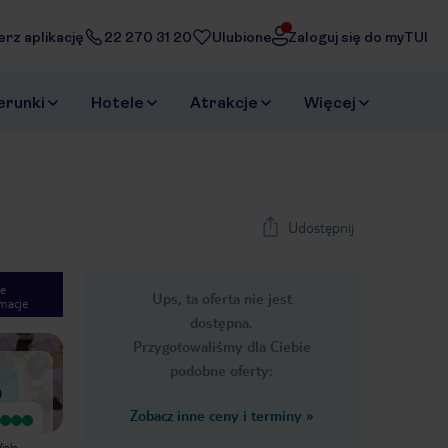
erz aplikację
22 270 31 20
Ulubione
Zaloguj się do myTUI
erunki
Hotele
Atrakcje
Więcej
Udostępnij
e
Ups, ta oferta nie jest
macje
1
/
15
dostępna.
Next slide
Przygotowaliśmy dla Ciebie
podobne oferty:
)
Zobacz inne ceny i terminy
»
Wyjątkowy
Znakomita lokalizacja, tuż nad
iele
morzem i blisko miasteczka. Wiele