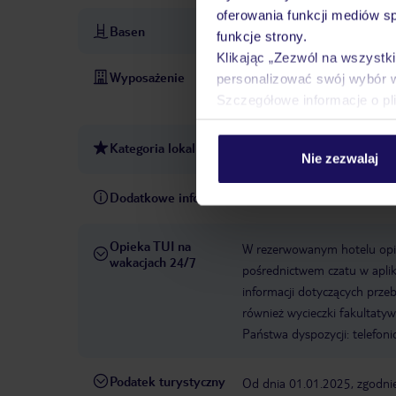
oferowania funkcji mediów s
Basen
funkcje strony.
Klikając „Zezwól na wszystk
Wyposażenie
Całodobowa recepcja
Park
personalizować swój wybór 
hotelu
Winda
Liczba win
Szczegółowe informacje o pl
Kategoria lokalna
4 gwiazdki
Nie zezwalaj
Dodatkowe informacje
Evita Blue Hotel
Opieka TUI na
W rezerwowanym hotelu opiek
wakacjach 24/7
pośrednictwem czatu w aplik
informacji dotyczących prze
również wycieczki fakultaty
Państwa dyspozycji: telefon
Podatek turystyczny
Od dnia 01.01.2025, zgodnie