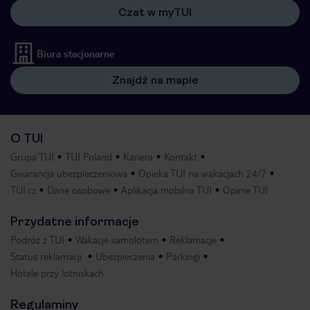
Czat w myTUI
Biura stacjonarne
Znajdź na mapie
O TUI
Grupa TUI
TUI Poland
Kariera
Kontakt
Gwarancja ubezpieczeniowa
Opieka TUI na wakacjach 24/7
TUI.cz
Dane osobowe
Aplikacja mobilna TUI
Opinie TUI
Przydatne informacje
Podróż z TUI
Wakacje samolotem
Reklamacje
Status reklamacji
Ubezpieczenia
Parkingi
Hotele przy lotniskach
Regulaminy