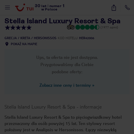
30
1
1
/
43
lat
|
numer
w Polsce
Stella Island Luxury Resort & Spa
(1977 opinii)
GRECJA
KRETA
HERSONISSOS
KOD HOTELU
HER42006
POKAŻ NA MAPIE
Ups, ta oferta nie jest dostępna.
Przygotowaliśmy dla Ciebie
podobne oferty:
Zobacz inne ceny i terminy
»
Stella Island Luxury Resort & Spa
-
informacje
Stella Island Luxury Resort & Spa to pięciogwiazdkowy hotel
przeznaczony dla osób powyżej 15 lat. Ten stylowy resort
nute
położony jest w Analipsis w Hersonissos. Łączy niezwykłą