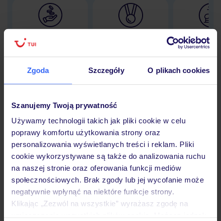
Lider niskich cen
Największe biuro
30 lat w P
podróży w Polsce
Zgoda
Szczegóły
O plikach cookies
Hotel
Szanujemy Twoją prywatność
Używamy technologii takich jak pliki cookie w celu
poprawy komfortu użytkowania strony oraz
Opinie
personalizowania wyświetlanych treści i reklam. Pliki
cookie wykorzystywane są także do analizowania ruchu
na naszej stronie oraz oferowania funkcji mediów
Pokoje
społecznościowych. Brak zgody lub jej wycofanie może
negatywnie wpłynąć na niektóre funkcje strony.
Klikając „Zezwól na wszystkie” wyrażasz zgodę na
Wyżywienie
umieszczenie wszystkich plików cookie. Możesz jednak