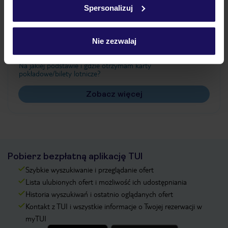
Spersonalizuj
Często zadawane pytania
Jak zmienić uczestników/osobę zgłaszającą?
Nie zezwalaj
Czy w Hotelu będzie przedstawiciel TUI?
Na jakiej podstawie i gdzie otrzymam karty
pokładowe/bilety lotnicze?
Zobacz więcej
Pobierz bezpłatną aplikację TUI
Szybkie wyszukiwanie i przeglądanie ofert
Lista ulubionych ofert i możliwość ich udostępniania
Historia wyszukiwań i ostatnio oglądanych ofert
Kontakt z TUI i wszystkie informacje o Twojej rezerwacji w
myTUI