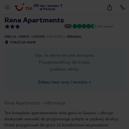
30
1
1
/
15
lat
|
numer
w Polsce
Rena Apartments
(263 opinie)
GRECJA
KRETA
GOUVES
KOD HOTELU
HER40003
POKAŻ NA MAPIE
Ups, ta oferta nie jest dostępna.
Przygotowaliśmy dla Ciebie
podobne oferty:
Zobacz inne ceny i terminy
»
Rena Apartments
-
informacje
Ten kompleks apartamentów wita gości w Gouves i oferuje
doskonałe warunki do przyjemnego pobytu w pięknej okolicy.
nute
Hotel przygotował dla gości 22 komfortowo wyposażone