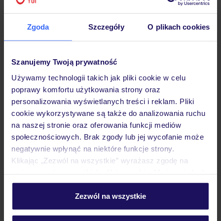
Hotel
Zgoda
Szczegóły
O plikach cookies
Opinie
Szanujemy Twoją prywatność
Używamy technologii takich jak pliki cookie w celu
poprawy komfortu użytkowania strony oraz
Pokoje
personalizowania wyświetlanych treści i reklam. Pliki
cookie wykorzystywane są także do analizowania ruchu
na naszej stronie oraz oferowania funkcji mediów
Wyżywienie
społecznościowych. Brak zgody lub jej wycofanie może
negatywnie wpłynąć na niektóre funkcje strony.
Klikając „Zezwól na wszystkie” wyrażasz zgodę na
Atrakcje
umieszczenie wszystkich plików cookie. Możesz jednak
personalizować swój wybór wchodząc w zakładkę
„Szczegóły”
Zezwól na wszystkie
Ważne informacje
Szczegółowe informacje o plikach cookie znajdziesz
w
polityce plików cookies
oraz
polityce prywatności
.