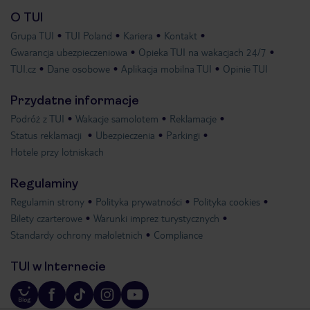
O TUI
Grupa TUI
TUI Poland
Kariera
Kontakt
Gwarancja ubezpieczeniowa
Opieka TUI na wakacjach 24/7
TUI.cz
Dane osobowe
Aplikacja mobilna TUI
Opinie TUI
Przydatne informacje
Podróż z TUI
Wakacje samolotem
Reklamacje
Status reklamacji
Ubezpieczenia
Parkingi
Hotele przy lotniskach
Regulaminy
Regulamin strony
Polityka prywatności
Polityka cookies
Bilety czarterowe
Warunki imprez turystycznych
Standardy ochrony małoletnich
Compliance
TUI w Internecie