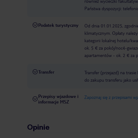
również wycieczki fakultaty
Państwa dyspozycji: telefon
Podatek turystyczny
Od dnia 01.01.2025, zgodnie
klimatycznym. Opłaty należ
kategorii lokalnej hotelu/k
ok. 5 € za pokój/noc4-gwia
apartamentów - ok. 2 € za po
Transfer
Transfer (przejazd) na trasi
do zakupu transferu jako us
Przepisy wjazdowe i
Zapoznaj się z przepisami w
informacje MSZ
Opinie