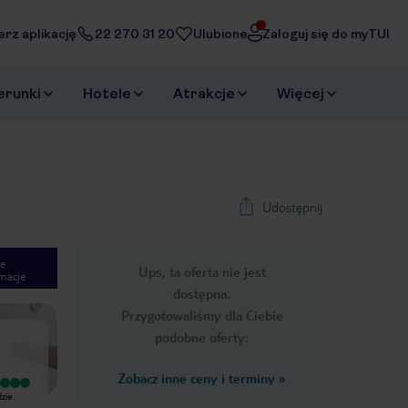
erz aplikację
22 270 31 20
Ulubione
Zaloguj się do myTUI
erunki
Hotele
Atrakcje
Więcej
Udostępnij
e
Ups, ta oferta nie jest
macje
1
/
15
dostępna.
Next slide
Przygotowaliśmy dla Ciebie
podobne oferty:
Zobacz inne ceny i terminy
»
Wyjątkowy
zie.
Świetni, gościnni i przyjaźni ludzie.
Cały personel zasługuje na 10