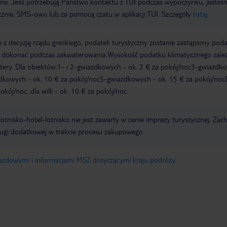
wne. Jeśli potrzebują Państwo kontaktu z TUI podczas wypoczynku, jeste
icznie, SMS-owo lub za pomocą czatu w aplikacji TUI. Szczegóły
tutaj
.
 z decyzją rządu greckiego, podatek turystyczny zostanie zastąpiony pod
y dokonać podczas zakwaterowania.Wysokość podatku klimatycznego zale
watery. Dla obiektów:1- i 2-gwiazdkowych - ok. 2 € za pokój/noc3-gwiazdk
zdkowych - ok. 10 € za pokój/noc5-gwiazdkowych - ok. 15 € za pokój/noc
kój/noc, dla willi - ok. 10 € za pokój/noc.
e lotnisko-hotel-lotnisko nie jest zawarty w cenie imprezy turystycznej. Za
ługi dodatkowej w trakcie procesu zakupowego.
jazdowymi i informacjami MSZ dotyczącymi kraju podróży
.