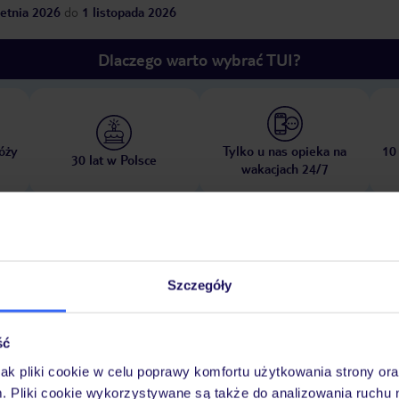
etnia 2026
do
1 listopada 2026
Dlaczego warto wybrać TUI?
óży
Tylko u nas opieka na
10
30 lat w Polsce
wakacjach 24/7
Ważn
Pokoje
Wyżywienie
Atrakcje
infor
Szczegóły
ść
jak pliki cookie w celu poprawy komfortu użytkowania strony or
erów
sala fitness
m. Pliki cookie wykorzystywane są także do analizowania ruchu 