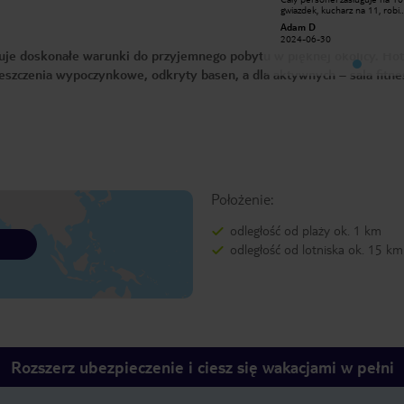
gwiazdek, kucharz na 11, robi
gwiazdek, kucharz na 11, robi
przepyszne dania. Można chwalić
przepyszne dania. Można chwa
Adam D
Adam D
ekipe bez końca. Dziękuję za waszą
ekipe bez końca. Dziękuję za 
2024-06-30
2024-06-30
życzliwość wobec mojej rodziny.🤩🤩
życzliwość wobec mojej rodzi
uje doskonałe warunki do przyjemnego pobytu w pięknej okolicy. Hot
🤩🤩 Adam Sylwia Zuzanna Filip.
🤩🤩 Adam Sylwia Zuzanna Fil
Polecam zabrać preparat na komary
Polecam zabrać preparat na 
szczenia wypoczynkowe, odkryty basen, a dla aktywnych – sala fitne
w nocy spać nie dają . 😄
w nocy spać nie dają . 😄
Położenie:
odległość od plaży ok. 1 km
odległość od lotniska ok. 15 km
Rozszerz ubezpieczenie i ciesz się wakacjami w pełni