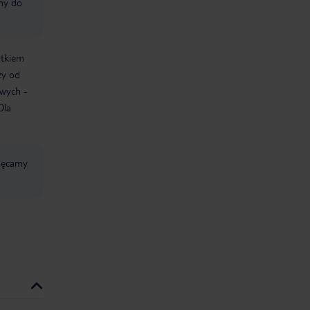
śmy do
atkiem
ży od
owych -
Dla
chęcamy