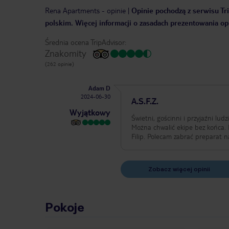
Rena Apartments
-
opinie
|
Opinie pochodzą z serwisu Tri
polskim. Więcej informacji o zasadach prezentowania opi
Średnia ocena TripAdvisor:
Znakomity
(262 opinie)
Adam D
2024-06-30
A.S.F.Z.
Wyjątkowy
Świetni, gościnni i przyjaźni lud
Można chwalić ekipe bez końca.
Filip. Polecam zabrać preparat 
Zobacz więcej opinii
Pokoje