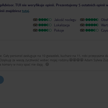
pAdvisor. TUI nie weryfikuje opinii. Prezentujemy 5 ostatnich opinii 
nii znajdziesz
tutaj
.
Jakość noclegu
Obsł
Lokalizacja
Wart
Pokoje
Czys
zie. Cały personel zasługuje na 10 gwiazdek, kucharz na 11, robi przepyszne d
 Dziękuję za waszą życzliwość wobec mojej rodziny.🤩🤩🤩🤩 Adam Sylwia Zu
na komary w nocy spać nie dają . 😄