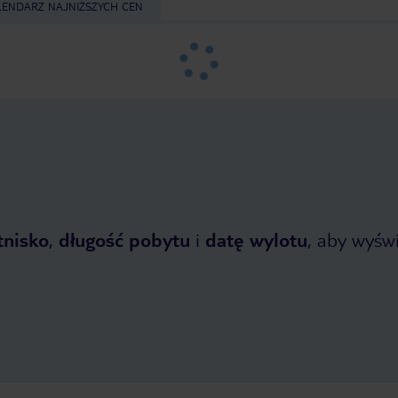
LENDARZ NAJNIŻSZYCH CEN
tnisko
,
długość pobytu
i
datę wylotu
, aby wyświe