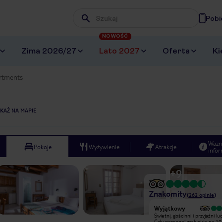
Pobi
Wpisz frazę, której szukasz
NOWOŚĆ
Zima 2026/27
Lato 2027
Oferta
Ki
rtments
KAŻ NA MAPIE
Ważn
Pokoje
Wyżywienie
Atrakcje
infor
+
9
Znakomity
(
262
opinie
)
Wyjątkowy
Wyjątkowy
Świetni, gościnni i przyjaźni ludzie.
Świetni, gościnni i przyjaźni lud
Cały personel zasługuje na 10
Cały personel zasługuje na 10