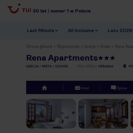
30
lat
|
numer
1
w Polsce
Last Minute
All Inclusive
Lato 2026
Strona główna
Wypoczynek
Grecja
Kreta
Rena Apa
Rena Apartments
GRECJA
KRETA
GOUVES
KOD HOTELU
HER40003
PO
Hotel
Opinie
top
Previous slide