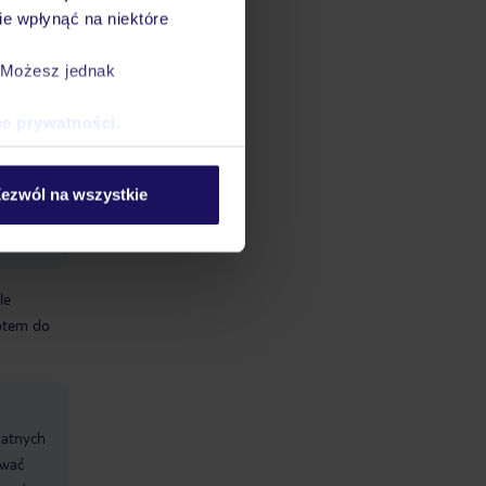
e wpłynąć na niektóre
taras
. Możesz jednak
ce prywatności
.
ezwól na wszystkie
le
otem do
datnych
ować