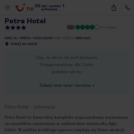
30
1
1
/
15
lat
|
numer
w Polsce
Petra Hotel
(72 opinie)
GRECJA
KRETA
AGIA GALINI
KOD HOTELU
HER15020
POKAŻ NA MAPIE
Ups, ta oferta nie jest dostępna.
Przygotowaliśmy dla Ciebie
podobne oferty:
Zobacz inne ceny i terminy
»
Petra Hotel
-
informacje
Petra Hotel to kameralny kompleks wypoczynkowy usytuowany
na niewielkim wzniesieniu w nadmorskim miasteczku Agia
nute
Galini. W pobliżu krótkiego spaceru znajdują się liczne atrakcje