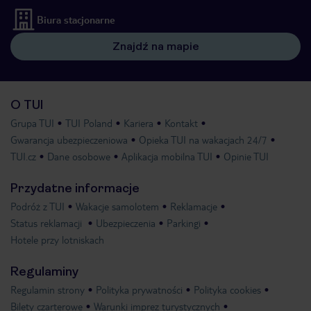
Biura stacjonarne
Znajdź na mapie
O TUI
Grupa TUI
TUI Poland
Kariera
Kontakt
Gwarancja ubezpieczeniowa
Opieka TUI na wakacjach 24/7
TUI.cz
Dane osobowe
Aplikacja mobilna TUI
Opinie TUI
Przydatne informacje
Podróż z TUI
Wakacje samolotem
Reklamacje
Status reklamacji
Ubezpieczenia
Parkingi
Hotele przy lotniskach
Regulaminy
Regulamin strony
Polityka prywatności
Polityka cookies
Bilety czarterowe
Warunki imprez turystycznych