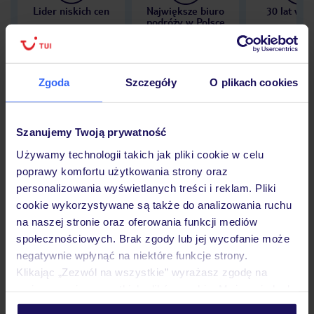
Lider niskich cen
Największe biuro
30 lat w P
podróży w Polsce
Zgoda
Szczegóły
O plikach cookies
Hotel
Szanujemy Twoją prywatność
Używamy technologii takich jak pliki cookie w celu
Opinie
poprawy komfortu użytkowania strony oraz
personalizowania wyświetlanych treści i reklam. Pliki
cookie wykorzystywane są także do analizowania ruchu
Pokoje
na naszej stronie oraz oferowania funkcji mediów
społecznościowych. Brak zgody lub jej wycofanie może
negatywnie wpłynąć na niektóre funkcje strony.
Wyżywienie
Klikając „Zezwól na wszystkie” wyrażasz zgodę na
umieszczenie wszystkich plików cookie. Możesz jednak
personalizować swój wybór wchodząc w zakładkę