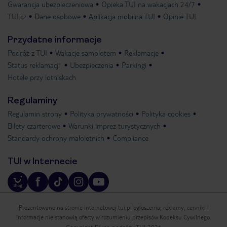
Gwarancja ubezpieczeniowa
Opieka TUI na wakacjach 24/7
TUI.cz
Dane osobowe
Aplikacja mobilna TUI
Opinie TUI
Przydatne informacje
Podróż z TUI
Wakacje samolotem
Reklamacje
Status reklamacji
Ubezpieczenia
Parkingi
Hotele przy lotniskach
Regulaminy
Regulamin strony
Polityka prywatności
Polityka cookies
Bilety czarterowe
Warunki imprez turystycznych
Standardy ochrony małoletnich
Compliance
TUI w Internecie
Prezentowane na stronie internetowej tui.pl ogłoszenia, reklamy, cenniki i
informacje nie stanowią oferty w rozumieniu przepisów Kodeksu Cywilnego.