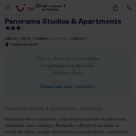
30
1
1
/
42
lat
|
numer
w Polsce
Panorama Studios & Apartments
GRECJA
KRETA
PLAKIAS
KOD HOTELU
CHQ23012
POKAŻ NA MAPIE
Ups, ta oferta nie jest dostępna.
Przygotowaliśmy dla Ciebie
podobne oferty:
Zobacz inne ceny i terminy
»
Panorama Studios & Apartments
-
informacje
Hotelowa oferta sportowa i rekreacyjna pozwala na elastyczne
spędzanie czasu wolnego. Kompleks odkrytych basenów ze
nute
strefą dla dzieci sprzyja aktywnemu wypoczynkowi, a na tarasie