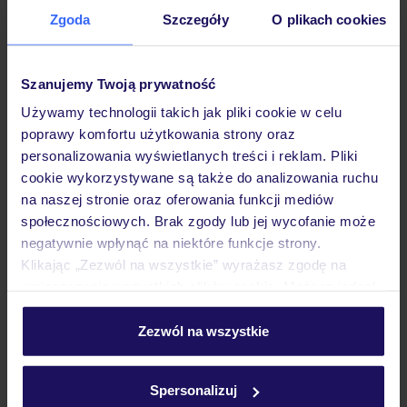
Zgoda
Szczegóły
O plikach cookies
Hotel
Szanujemy Twoją prywatność
Pokoje
Używamy technologii takich jak pliki cookie w celu
poprawy komfortu użytkowania strony oraz
personalizowania wyświetlanych treści i reklam. Pliki
Wyżywienie
cookie wykorzystywane są także do analizowania ruchu
na naszej stronie oraz oferowania funkcji mediów
społecznościowych. Brak zgody lub jej wycofanie może
Atrakcje
negatywnie wpłynąć na niektóre funkcje strony.
Klikając „Zezwól na wszystkie” wyrażasz zgodę na
umieszczenie wszystkich plików cookie. Możesz jednak
Ważne informacje
personalizować swój wybór wchodząc w zakładkę
„Szczegóły”
Zezwól na wszystkie
Szczegółowe informacje o plikach cookie znajdziesz
w
polityce plików cookies
oraz
polityce prywatności
.
Często zadawane pytania
Spersonalizuj