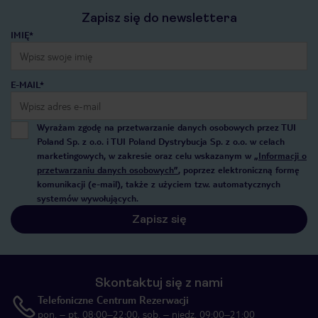
Zapisz się do newslettera
IMIĘ*
E-MAIL*
Wyrażam zgodę na przetwarzanie danych osobowych przez TUI
Poland Sp. z o.o. i TUI Poland Dystrybucja Sp. z o.o. w celach
marketingowych, w zakresie oraz celu wskazanym w
„Informacji o
przetwarzaniu danych osobowych”
, poprzez elektroniczną formę
komunikacji (e-mail), także z użyciem tzw. automatycznych
systemów wywołujących.
Zapisz się
Skontaktuj się z nami
Telefoniczne Centrum Rezerwacji
pon. – pt. 08:00–22:00, sob. – niedz. 09:00–21:00