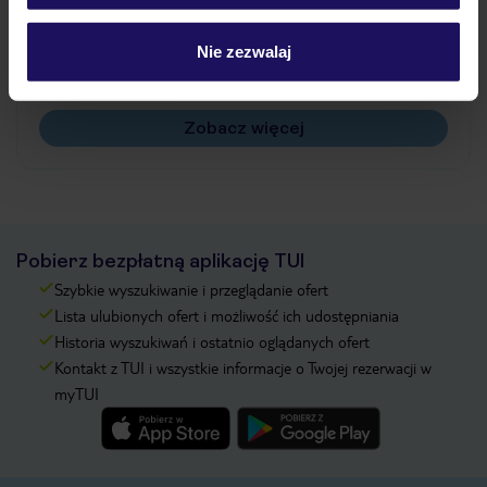
Jak zmienić uczestników/osobę zgłaszającą?
Czy w Hotelu będzie przedstawiciel TUI?
Nie zezwalaj
Na jakiej podstawie i gdzie otrzymam karty
pokładowe/bilety lotnicze?
Zobacz więcej
Pobierz bezpłatną aplikację TUI
Szybkie wyszukiwanie i przeglądanie ofert
Lista ulubionych ofert i możliwość ich udostępniania
Historia wyszukiwań i ostatnio oglądanych ofert
Kontakt z TUI i wszystkie informacje o Twojej rezerwacji w
myTUI