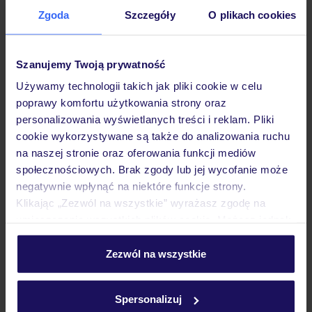
Zgoda
Szczegóły
O plikach cookies
Hotel
Szanujemy Twoją prywatność
Pokoje
Używamy technologii takich jak pliki cookie w celu
poprawy komfortu użytkowania strony oraz
personalizowania wyświetlanych treści i reklam. Pliki
Wyżywienie
cookie wykorzystywane są także do analizowania ruchu
na naszej stronie oraz oferowania funkcji mediów
społecznościowych. Brak zgody lub jej wycofanie może
Atrakcje
negatywnie wpłynąć na niektóre funkcje strony.
Klikając „Zezwól na wszystkie” wyrażasz zgodę na
umieszczenie wszystkich plików cookie. Możesz jednak
Ważne informacje
personalizować swój wybór wchodząc w zakładkę
„Szczegóły”
Zezwól na wszystkie
Szczegółowe informacje o plikach cookie znajdziesz
w
polityce plików cookies
oraz
polityce prywatności
.
Często zadawane pytania
Spersonalizuj