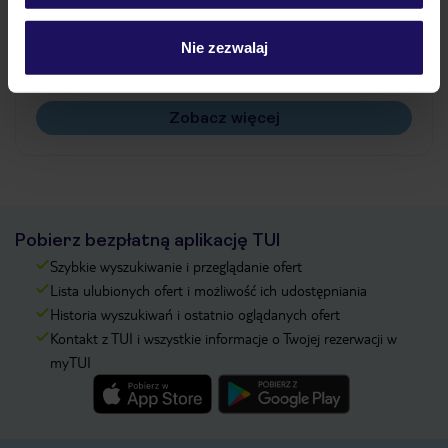
Jak zmienić uczestników/osobę zgłaszającą?
Czy w Hotelu będzie przedstawiciel TUI?
Nie zezwalaj
Na jakiej podstawie i gdzie otrzymam karty
pokładowe/bilety lotnicze?
Zobacz więcej
Pobierz bezpłatną aplikację TUI
Szybkie wyszukiwanie i przeglądanie ofert
Lista ulubionych ofert i możliwość ich udostępniania
Historia wyszukiwań i ostatnio oglądanych ofert
Kontakt z TUI i wszystkie informacje o Twojej rezerwacji w
myTUI