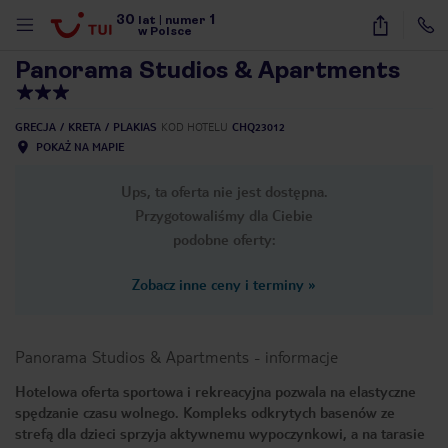
30
1
1
/
42
lat
|
numer
w Polsce
Panorama Studios & Apartments
GRECJA
KRETA
PLAKIAS
KOD HOTELU
CHQ23012
POKAŻ NA MAPIE
Ups, ta oferta nie jest dostępna.
Przygotowaliśmy dla Ciebie
podobne oferty:
Zobacz inne ceny i terminy
»
Panorama Studios & Apartments
-
informacje
Hotelowa oferta sportowa i rekreacyjna pozwala na elastyczne
spędzanie czasu wolnego. Kompleks odkrytych basenów ze
nute
strefą dla dzieci sprzyja aktywnemu wypoczynkowi, a na tarasie