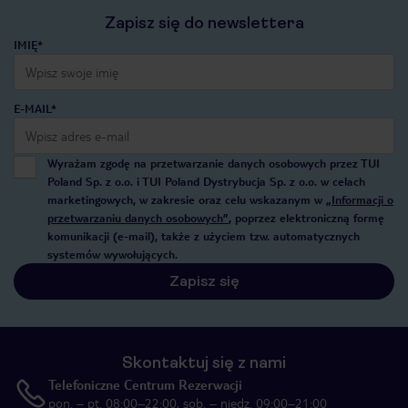
Zapisz się do newslettera
IMIĘ*
E-MAIL*
Wyrażam zgodę na przetwarzanie danych osobowych przez TUI
Poland Sp. z o.o. i TUI Poland Dystrybucja Sp. z o.o. w celach
marketingowych, w zakresie oraz celu wskazanym w
„Informacji o
przetwarzaniu danych osobowych”
, poprzez elektroniczną formę
komunikacji (e-mail), także z użyciem tzw. automatycznych
systemów wywołujących.
Zapisz się
Skontaktuj się z nami
Telefoniczne Centrum Rezerwacji
pon. – pt. 08:00–22:00, sob. – niedz. 09:00–21:00