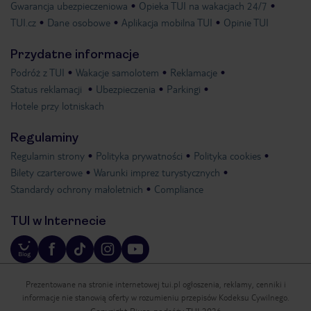
Gwarancja ubezpieczeniowa
Opieka TUI na wakacjach 24/7
TUI.cz
Dane osobowe
Aplikacja mobilna TUI
Opinie TUI
Przydatne informacje
Podróż z TUI
Wakacje samolotem
Reklamacje
Status reklamacji
Ubezpieczenia
Parkingi
Hotele przy lotniskach
Regulaminy
Regulamin strony
Polityka prywatności
Polityka cookies
Bilety czarterowe
Warunki imprez turystycznych
Standardy ochrony małoletnich
Compliance
TUI w Internecie
Prezentowane na stronie internetowej tui.pl ogłoszenia, reklamy, cenniki i
informacje nie stanowią oferty w rozumieniu przepisów Kodeksu Cywilnego.