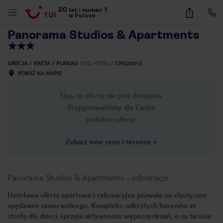
30
1
1
/
42
lat
|
numer
w Polsce
Panorama Studios & Apartments
GRECJA
KRETA
PLAKIAS
KOD HOTELU
CHQ23012
POKAŻ NA MAPIE
Ups, ta oferta nie jest dostępna.
Przygotowaliśmy dla Ciebie
podobne oferty:
Zobacz inne ceny i terminy
»
Panorama Studios & Apartments
-
informacje
Hotelowa oferta sportowa i rekreacyjna pozwala na elastyczne
spędzanie czasu wolnego. Kompleks odkrytych basenów ze
nute
strefą dla dzieci sprzyja aktywnemu wypoczynkowi, a na tarasie