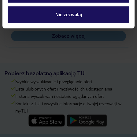
Jak zmienić uczestników/osobę zgłaszającą?
Czy w Hotelu będzie przedstawiciel TUI?
Nie zezwalaj
Na jakiej podstawie i gdzie otrzymam karty
pokładowe/bilety lotnicze?
Zobacz więcej
Pobierz bezpłatną aplikację TUI
Szybkie wyszukiwanie i przeglądanie ofert
Lista ulubionych ofert i możliwość ich udostępniania
Historia wyszukiwań i ostatnio oglądanych ofert
Kontakt z TUI i wszystkie informacje o Twojej rezerwacji w
myTUI