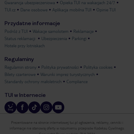
Gwarancja ubezpieczeniowa
Opieka TUI na wakacjach 24/7
TUI.cz
Dane osobowe
Aplikacja mobilna TUI
Opinie TUI
Przydatne informacje
Podróż z TUI
Wakacje samolotem
Reklamacje
Status reklamacji
Ubezpieczenia
Parkingi
Hotele przy lotniskach
Regulaminy
Regulamin strony
Polityka prywatności
Polityka cookies
Bilety czarterowe
Warunki imprez turystycznych
Standardy ochrony małoletnich
Compliance
TUI w Internecie
Prezentowane na stronie internetowej tui.pl ogłoszenia, reklamy, cenniki i
informacje nie stanowią oferty w rozumieniu przepisów Kodeksu Cywilnego.