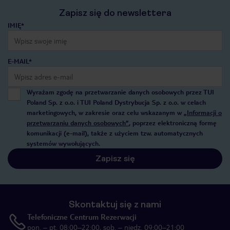
Zapisz się do newslettera
IMIĘ*
E-MAIL*
Wyrażam zgodę na przetwarzanie danych osobowych przez TUI
Poland Sp. z o.o. i TUI Poland Dystrybucja Sp. z o.o. w celach
marketingowych, w zakresie oraz celu wskazanym w
„Informacji o
przetwarzaniu danych osobowych”
, poprzez elektroniczną formę
komunikacji (e-mail), także z użyciem tzw. automatycznych
systemów wywołujących.
Zapisz się
Skontaktuj się z nami
Telefoniczne Centrum Rezerwacji
pon. – pt. 08:00–22:00, sob. – niedz. 09:00–21:00