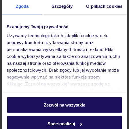
Zgoda
Szczegóły
O plikach cookies
Hotel
Szanujemy Twoją prywatność
Pokoje
Używamy technologii takich jak pliki cookie w celu
poprawy komfortu użytkowania strony oraz
personalizowania wyświetlanych treści i reklam. Pliki
Wyżywienie
cookie wykorzystywane są także do analizowania ruchu
na naszej stronie oraz oferowania funkcji mediów
społecznościowych. Brak zgody lub jej wycofanie może
Atrakcje
negatywnie wpłynąć na niektóre funkcje strony.
Klikając „Zezwól na wszystkie” wyrażasz zgodę na
umieszczenie wszystkich plików cookie. Możesz jednak
Ważne informacje
personalizować swój wybór wchodząc w zakładkę
„Szczegóły”
Zezwól na wszystkie
Szczegółowe informacje o plikach cookie znajdziesz
w
polityce plików cookies
oraz
polityce prywatności
.
Często zadawane pytania
Spersonalizuj