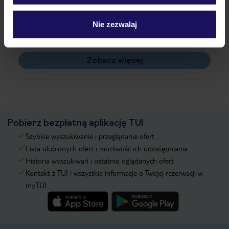
Jak zmienić uczestników/osobę zgłaszającą?
Czy w Hotelu będzie przedstawiciel TUI?
Nie zezwalaj
Na jakiej podstawie i gdzie otrzymam karty
pokładowe/bilety lotnicze?
Zobacz więcej
Pobierz bezpłatną aplikację TUI
Szybkie wyszukiwanie i przeglądanie ofert
Lista ulubionych ofert i możliwość ich udostępniania
Historia wyszukiwań i ostatnio oglądanych ofert
Kontakt z TUI i wszystkie informacje o Twojej rezerwacji w
myTUI