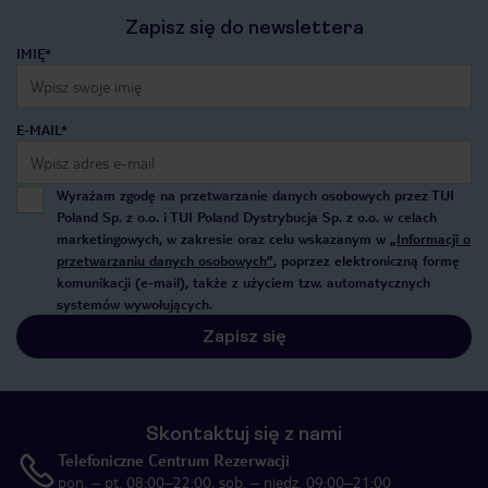
Zapisz się do newslettera
IMIĘ*
E-MAIL*
Wyrażam zgodę na przetwarzanie danych osobowych przez TUI
Poland Sp. z o.o. i TUI Poland Dystrybucja Sp. z o.o. w celach
marketingowych, w zakresie oraz celu wskazanym w
„Informacji o
przetwarzaniu danych osobowych”
, poprzez elektroniczną formę
komunikacji (e-mail), także z użyciem tzw. automatycznych
systemów wywołujących.
Zapisz się
Skontaktuj się z nami
Telefoniczne Centrum Rezerwacji
pon. – pt. 08:00–22:00, sob. – niedz. 09:00–21:00