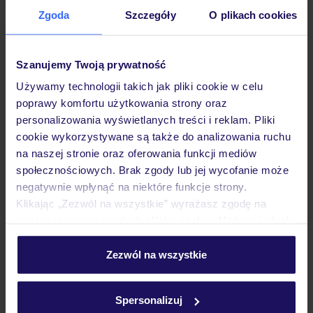
Zgoda
Szczegóły
O plikach cookies
Hotel
Szanujemy Twoją prywatność
Pokoje
Używamy technologii takich jak pliki cookie w celu
poprawy komfortu użytkowania strony oraz
personalizowania wyświetlanych treści i reklam. Pliki
Wyżywienie
cookie wykorzystywane są także do analizowania ruchu
na naszej stronie oraz oferowania funkcji mediów
społecznościowych. Brak zgody lub jej wycofanie może
Atrakcje
negatywnie wpłynąć na niektóre funkcje strony.
Klikając „Zezwól na wszystkie” wyrażasz zgodę na
umieszczenie wszystkich plików cookie. Możesz jednak
Ważne informacje
personalizować swój wybór wchodząc w zakładkę
„Szczegóły”
Zezwól na wszystkie
Szczegółowe informacje o plikach cookie znajdziesz
w
polityce plików cookies
oraz
polityce prywatności
.
Często zadawane pytania
Spersonalizuj