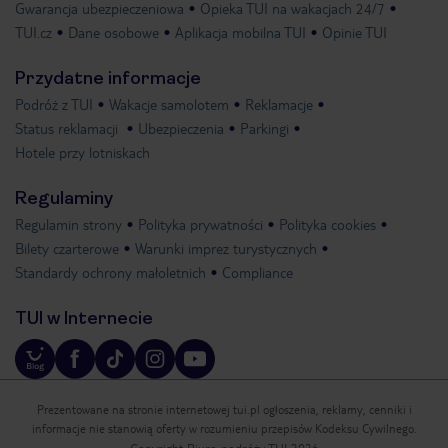
Gwarancja ubezpieczeniowa
Opieka TUI na wakacjach 24/7
TUI.cz
Dane osobowe
Aplikacja mobilna TUI
Opinie TUI
Przydatne informacje
Podróż z TUI
Wakacje samolotem
Reklamacje
Status reklamacji
Ubezpieczenia
Parkingi
Hotele przy lotniskach
Regulaminy
Regulamin strony
Polityka prywatności
Polityka cookies
Bilety czarterowe
Warunki imprez turystycznych
Standardy ochrony małoletnich
Compliance
TUI w Internecie
Prezentowane na stronie internetowej tui.pl ogłoszenia, reklamy, cenniki i
informacje nie stanowią oferty w rozumieniu przepisów Kodeksu Cywilnego.