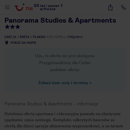
30
1
1
/
42
lat
|
numer
w Polsce
Panorama Studios & Apartments
GRECJA
KRETA
PLAKIAS
KOD HOTELU
CHQ23012
POKAŻ NA MAPIE
Ups, ta oferta nie jest dostępna.
Przygotowaliśmy dla Ciebie
podobne oferty:
Zobacz inne ceny i terminy
»
Panorama Studios & Apartments
-
informacje
Hotelowa oferta sportowa i rekreacyjna pozwala na elastyczne
spędzanie czasu wolnego. Kompleks odkrytych basenów ze
nute
strefą dla dzieci sprzyja aktywnemu wypoczynkowi, a na tarasie