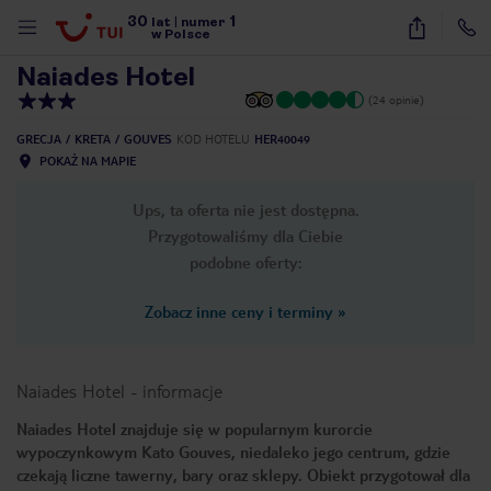
30
1
1
/
18
lat
|
numer
w Polsce
Naiades Hotel
(24 opinie)
GRECJA
KRETA
GOUVES
KOD HOTELU
HER40049
POKAŻ NA MAPIE
Ups, ta oferta nie jest dostępna.
Przygotowaliśmy dla Ciebie
podobne oferty:
Zobacz inne ceny i terminy
»
Naiades Hotel
-
informacje
Naiades Hotel znajduje się w popularnym kurorcie
wypoczynkowym Kato Gouves, niedaleko jego centrum, gdzie
nute
czekają liczne tawerny, bary oraz sklepy. Obiekt przygotował dla