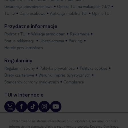
Gwarancja ubezpieczeniowa
Opieka TUI na wakacjach 24/7
TUI.cz
Dane osobowe
Aplikacja mobilna TUI
Opinie TUI
Przydatne informacje
Podróż z TUI
Wakacje samolotem
Reklamacje
Status reklamacji
Ubezpieczenia
Parkingi
Hotele przy lotniskach
Regulaminy
Regulamin strony
Polityka prywatności
Polityka cookies
Bilety czarterowe
Warunki imprez turystycznych
Standardy ochrony małoletnich
Compliance
TUI w Internecie
Prezentowane na stronie internetowej tui.pl ogłoszenia, reklamy, cenniki i
informacje nie stanowią oferty w rozumieniu przepisów Kodeksu Cywilnego.