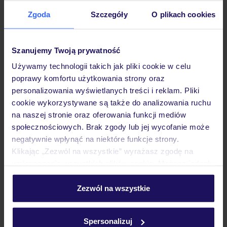
Zgoda
Szczegóły
O plikach cookies
Hotel
Szanujemy Twoją prywatność
Pokoje
Używamy technologii takich jak pliki cookie w celu
poprawy komfortu użytkowania strony oraz
personalizowania wyświetlanych treści i reklam. Pliki
cookie wykorzystywane są także do analizowania ruchu
Wyżywienie
na naszej stronie oraz oferowania funkcji mediów
społecznościowych. Brak zgody lub jej wycofanie może
negatywnie wpłynąć na niektóre funkcje strony.
Atrakcje
Klikając „Zezwól na wszystkie” wyrażasz zgodę na
umieszczenie wszystkich plików cookie. Możesz jednak
personalizować swój wybór wchodząc w zakładkę
Ważne informacje
„Szczegóły”
Zezwól na wszystkie
Szczegółowe informacje o plikach cookie znajdziesz
w
polityce plików cookies
oraz
polityce prywatności
.
Spersonalizuj
Często zadawane pytania