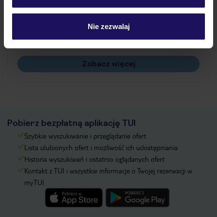
Jak zmienić uczestników/osobę zgłaszającą?
Czy w Hotelu będzie przedstawiciel TUI?
Nie zezwalaj
Na jakiej podstawie i gdzie otrzymam karty
pokładowe/bilety lotnicze?
Zobacz więcej
Pobierz bezpłatną aplikację TUI
Szybkie wyszukiwanie i przeglądanie ofert
Lista ulubionych ofert i możliwość ich udostępniania
Historia wyszukiwań i ostatnio oglądanych ofert
Kontakt z TUI i wszystkie informacje o Twojej rezerwacji w
myTUI