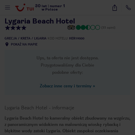
30
1
1
/
32
lat
|
numer
w Polsce
Lygaria Beach Hotel
(55 opinii)
GRECJA
KRETA
LIGARIA
KOD HOTELU
HER19000
POKAŻ NA MAPIE
Ups, ta oferta nie jest dostępna.
Przygotowaliśmy dla Ciebie
podobne oferty:
Zobacz inne ceny i terminy
»
Lygaria Beach Hotel
-
informacje
Lygaria Beach Hotel to kameralny obiekt zbudowany na wzgórzu,
z panoramicznym widokiem na malowniczą wioskę rybacką i
nute
błękitne wody zatoki Lygaria. Obiekt zaspokoi oczekiwania