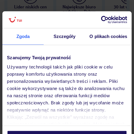
Lider niskich cen
Największe biuro
30 lat w P
podróży w Polsce
Zgoda
Szczegóły
O plikach cookies
Hotel
Szanujemy Twoją prywatność
Używamy technologii takich jak pliki cookie w celu
Opinie
poprawy komfortu użytkowania strony oraz
personalizowania wyświetlanych treści i reklam. Pliki
cookie wykorzystywane są także do analizowania ruchu
Pokoje
na naszej stronie oraz oferowania funkcji mediów
społecznościowych. Brak zgody lub jej wycofanie może
negatywnie wpłynąć na niektóre funkcje strony.
Wyżywienie
Klikając „Zezwól na wszystkie” wyrażasz zgodę na
umieszczenie wszystkich plików cookie. Możesz jednak
personalizować swój wybór wchodząc w zakładkę