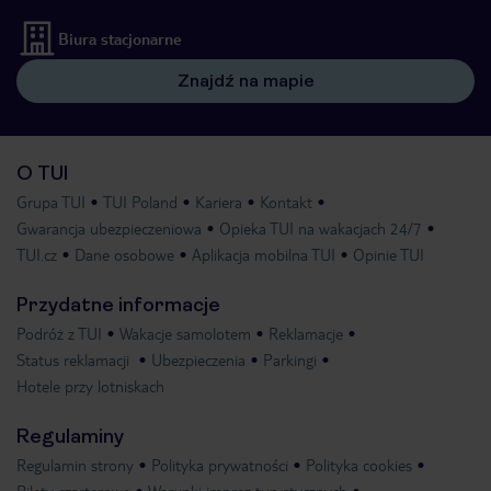
Biura stacjonarne
Znajdź na mapie
O TUI
Grupa TUI
TUI Poland
Kariera
Kontakt
Gwarancja ubezpieczeniowa
Opieka TUI na wakacjach 24/7
TUI.cz
Dane osobowe
Aplikacja mobilna TUI
Opinie TUI
Przydatne informacje
Podróż z TUI
Wakacje samolotem
Reklamacje
Status reklamacji
Ubezpieczenia
Parkingi
Hotele przy lotniskach
Regulaminy
Regulamin strony
Polityka prywatności
Polityka cookies