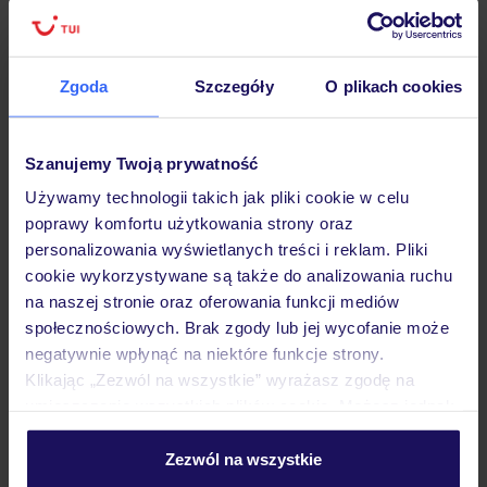
Zgoda
Szczegóły
O plikach cookies
Hotel
Szanujemy Twoją prywatność
Opinie
Używamy technologii takich jak pliki cookie w celu
poprawy komfortu użytkowania strony oraz
personalizowania wyświetlanych treści i reklam. Pliki
Pokoje
cookie wykorzystywane są także do analizowania ruchu
na naszej stronie oraz oferowania funkcji mediów
społecznościowych. Brak zgody lub jej wycofanie może
Wyżywienie
negatywnie wpłynąć na niektóre funkcje strony.
Klikając „Zezwól na wszystkie” wyrażasz zgodę na
umieszczenie wszystkich plików cookie. Możesz jednak
Atrakcje
personalizować swój wybór wchodząc w zakładkę
„Szczegóły”
Zezwól na wszystkie
Szczegółowe informacje o plikach cookie znajdziesz