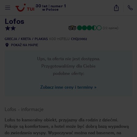
30
1
1
/
22
lat
|
numer
w Polsce
Lofos
(22 opinie)
GRECJA
KRETA
PLAKIAS
KOD HOTELU
CHQ23002
POKAŻ NA MAPIE
Ups, ta oferta nie jest dostępna.
Przygotowaliśmy dla Ciebie
podobne oferty:
Zobacz inne ceny i terminy
»
Lofos
-
informacje
Lofos to kameralny obiekt, przyjazny dla rodzin z dziećmi.
Pokoje są komfortowe, a hotel może być dobrą bazą wypadową
nute
do zwiedzania wyspy. Wypoczywać można nad basenem, na