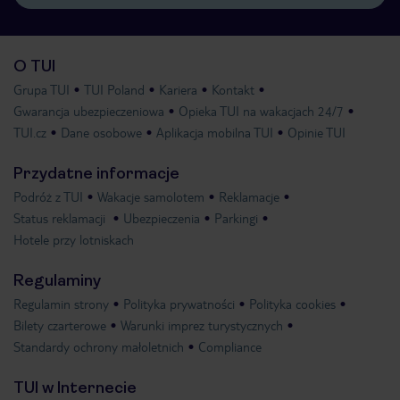
O TUI
Grupa TUI
TUI Poland
Kariera
Kontakt
Gwarancja ubezpieczeniowa
Opieka TUI na wakacjach 24/7
TUI.cz
Dane osobowe
Aplikacja mobilna TUI
Opinie TUI
Przydatne informacje
Podróż z TUI
Wakacje samolotem
Reklamacje
Status reklamacji
Ubezpieczenia
Parkingi
Hotele przy lotniskach
Regulaminy
Regulamin strony
Polityka prywatności
Polityka cookies
Bilety czarterowe
Warunki imprez turystycznych
Standardy ochrony małoletnich
Compliance
TUI w Internecie