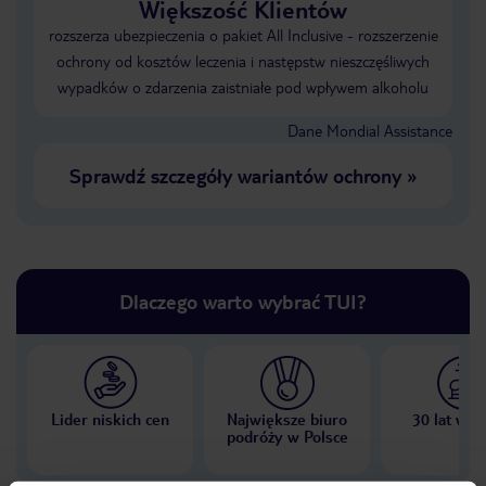
Większość Klientów
rozszerza ubezpieczenia o pakiet All Inclusive - rozszerzenie
ochrony od kosztów leczenia i następstw nieszczęśliwych
wypadków o zdarzenia zaistniałe pod wpływem alkoholu
Dane Mondial Assistance
Sprawdź szczegóły wariantów ochrony
»
Dlaczego warto wybrać TUI?
Lider niskich cen
Największe biuro
30 lat w P
podróży w Polsce