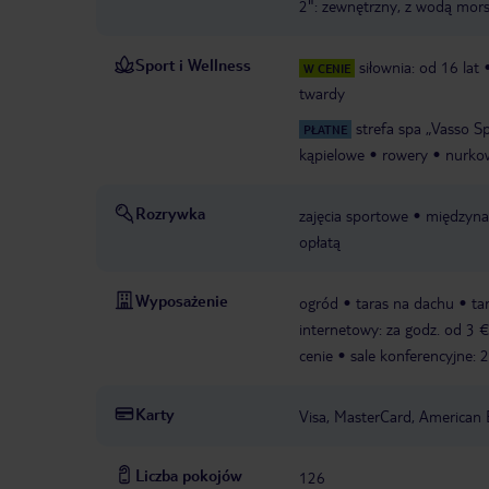
2": zewnętrzny, z wodą morsk
Sport i Wellness
siłownia: od 16 lat
W CENIE
twardy
strefa spa „Vasso S
PŁATNE
kąpielowe
rowery
nurko
Rozrywka
zajęcia sportowe
międzyna
opłatą
Wyposażenie
ogród
taras na dachu
ta
internetowy: za godz. od 3 €
cenie
sale konferencyjne: 2
Karty
Visa, MasterCard, American 
Liczba pokojów
126