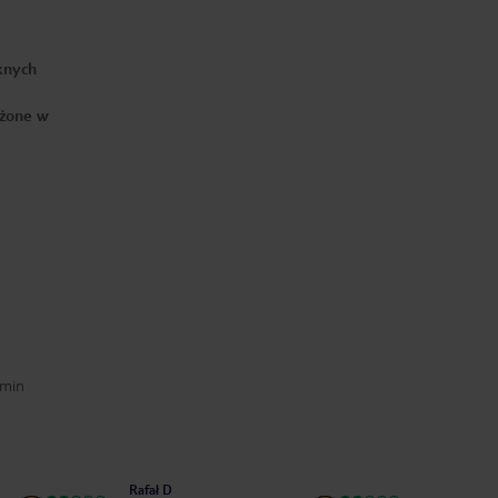
ęknych
ażone w
 min
Rafał D