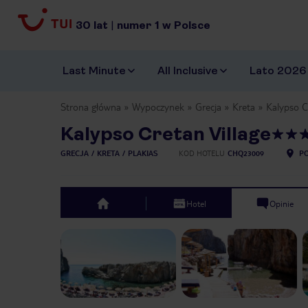
30
lat
|
numer
1
w Polsce
Last Minute
All Inclusive
Lato 2026
Strona główna
Wypoczynek
Grecja
Kreta
Kalypso C
Kalypso Cretan Village
GRECJA
KRETA
PLAKIAS
KOD HOTELU
CHQ23009
PO
Hotel
Opinie
top
Previous slide