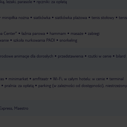
ą, leżaki, parasole
ręczniki: za opłatą
minipiłka nożna
siatkówka
siatkówka plażowa
tenis stołowy
tenis
pa Center"
łaźnia parowa
hammam
masaże
zabiegi
wanie
szkoła nurkowania PADI
snorkeling
rodowe animacje dla dorosłych
przedstawienia
rzutki w cenie
bilard
ras
minimarket
amfiteatr
Wi-Fi, w całym hotelu: w cenie
terminal
pralnia: za opłatą
parking (w zależności od dostępności), niestrzeżony
Express, Maestro