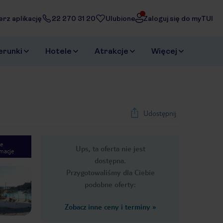
erz aplikację
22 270 31 20
Ulubione
Zaloguj się do myTUI
erunki
Hotele
Atrakcje
Więcej
Udostępnij
e
Ups, ta oferta nie jest
macje
1
/
17
dostępna.
Next slide
Przygotowaliśmy dla Ciebie
podobne oferty:
Zobacz inne ceny i terminy
»