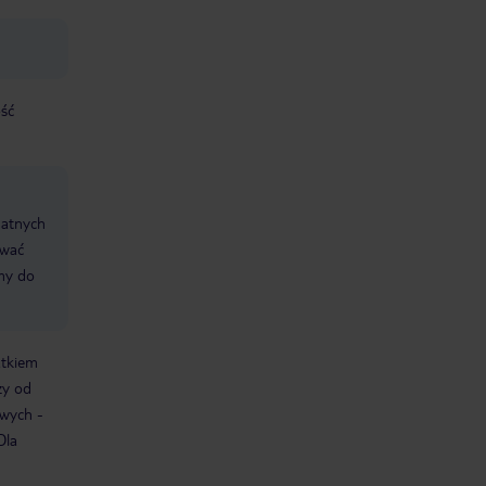
ość
datnych
ować
śmy do
atkiem
ży od
owych -
Dla