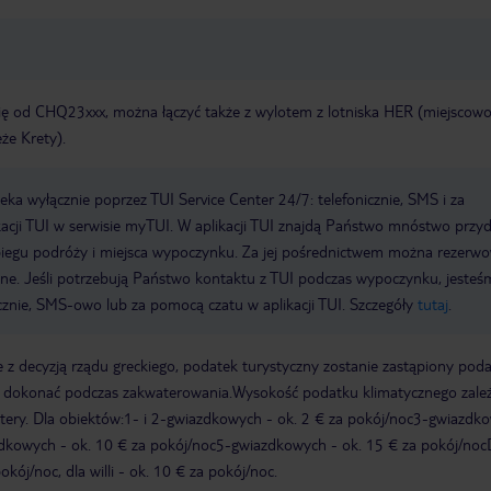
się od CHQ23xxx, można łączyć także z wylotem z lotniska HER (miejscow
że Krety).
a wyłącznie poprzez TUI Service Center 24/7: telefonicznie, SMS i za
acji TUI w serwisie myTUI. W aplikacji TUI znajdą Państwo mnóstwo przy
biegu podróży i miejsca wypoczynku. Za jej pośrednictwem można rezerw
wne. Jeśli potrzebują Państwo kontaktu z TUI podczas wypoczynku, jeste
icznie, SMS-owo lub za pomocą czatu w aplikacji TUI. Szczegóły
tutaj
.
 z decyzją rządu greckiego, podatek turystyczny zostanie zastąpiony pod
y dokonać podczas zakwaterowania.Wysokość podatku klimatycznego zale
watery. Dla obiektów:1- i 2-gwiazdkowych - ok. 2 € za pokój/noc3-gwiazdk
zdkowych - ok. 10 € za pokój/noc5-gwiazdkowych - ok. 15 € za pokój/noc
kój/noc, dla willi - ok. 10 € za pokój/noc.