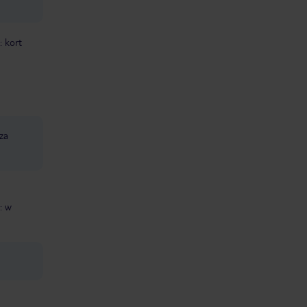
: kort
 za
: w