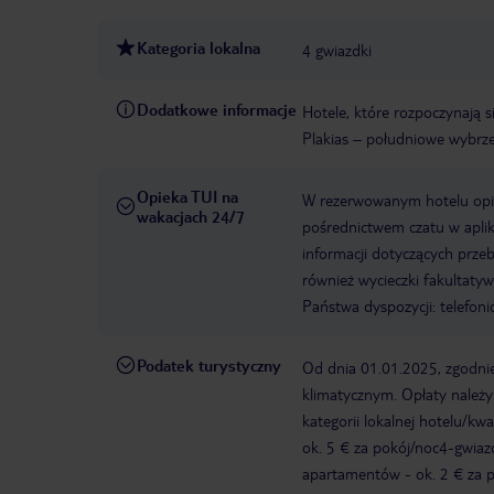
Kategoria lokalna
4 gwiazdki
Dodatkowe informacje
Hotele, które rozpoczynają 
Plakias – południowe wybrze
Opieka TUI na
W rezerwowanym hotelu opiek
wakacjach 24/7
pośrednictwem czatu w aplik
informacji dotyczących prze
również wycieczki fakultaty
Państwa dyspozycji: telefon
Podatek turystyczny
Od dnia 01.01.2025, zgodnie
klimatycznym. Opłaty należ
kategorii lokalnej hotelu/k
ok. 5 € za pokój/noc4-gwia
apartamentów - ok. 2 € za po