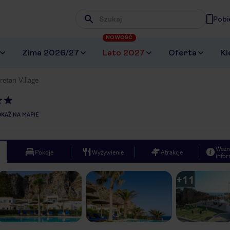
Pobi
Wpisz frazę, której szukasz
NOWOŚĆ
Zima 2026/27
Lato 2027
Oferta
Ki
retan Village
KAŻ NA MAPIE
Ważn
Pokoje
Wyżywienie
Atrakcje
infor
+
11