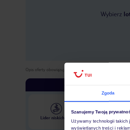
Wybierz
lo
Opis oferty obowiązuje dla wyjazdów w terminie
od
19 kwi
Zgoda
Szanujemy Twoją prywatno
Największe biuro podr
Lider niskich cen
w Polsce
Używamy technologii takich 
wyświetlanych treści i rekla