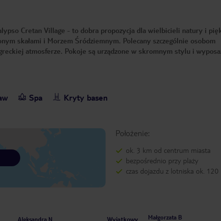
ypso Cretan Village - to dobra propozycja dla wielbicieli natury i pi
czonym skałami i Morzem Śródziemnym. Polecany szczególnie osobom
 greckiej atmosferze. Pokoje są urządzone w skromnym stylu i wypos
baw
Spa
Kryty basen
Położenie:
ok. 3 km od centrum miasta
bezpośrednio przy plaży
czas dojazdu z lotniska ok. 120
Małgorzata B
Wyjątkowy
Aleksandra N