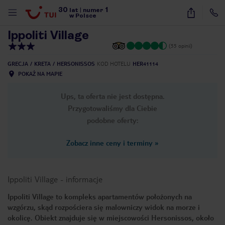
30
1
1
/
26
lat
|
numer
w Polsce
Ippoliti Village
(55 opinii)
GRECJA
KRETA
HERSONISSOS
KOD HOTELU
HER41114
POKAŻ NA MAPIE
Ups, ta oferta nie jest dostępna.
Przygotowaliśmy dla Ciebie
podobne oferty:
Zobacz inne ceny i terminy
»
Ippoliti Village
-
informacje
Ippoliti Village to kompleks apartamentów położonych na
wzgórzu, skąd rozpościera się malowniczy widok na morze i
nute
okolicę. Obiekt znajduje się w miejscowości Hersonissos, około