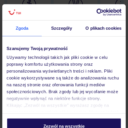
Lider niskich cen
Największe biuro
30 lat w P
podróży w Polsce
Zgoda
Szczegóły
O plikach cookies
Szanujemy Twoją prywatność
Hotel
Używamy technologii takich jak pliki cookie w celu
poprawy komfortu użytkowania strony oraz
personalizowania wyświetlanych treści i reklam. Pliki
Pokoje
cookie wykorzystywane są także do analizowania ruchu
na naszej stronie oraz oferowania funkcji mediów
społecznościowych. Brak zgody lub jej wycofanie może
Wyżywienie
negatywnie wpłynąć na niektóre funkcje strony.
Klikając „Zezwól na wszystkie” wyrażasz zgodę na
umieszczenie wszystkich plików cookie. Możesz jednak
personalizować swój wybór wchodząc w zakładkę
Atrakcje
„Szczegóły”
Zezwól na wszystkie