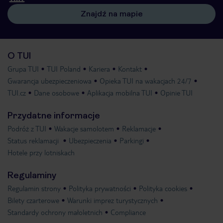
Znajdź na mapie
O TUI
Grupa TUI
TUI Poland
Kariera
Kontakt
Gwarancja ubezpieczeniowa
Opieka TUI na wakacjach 24/7
TUI.cz
Dane osobowe
Aplikacja mobilna TUI
Opinie TUI
Przydatne informacje
Podróż z TUI
Wakacje samolotem
Reklamacje
Status reklamacji
Ubezpieczenia
Parkingi
Hotele przy lotniskach
Regulaminy
Regulamin strony
Polityka prywatności
Polityka cookies
Bilety czarterowe
Warunki imprez turystycznych
Standardy ochrony małoletnich
Compliance