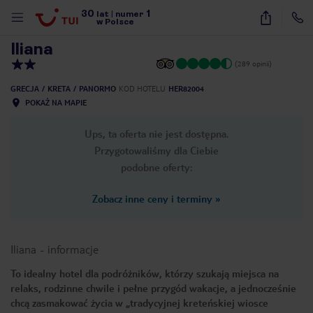
30
1
1
/
24
lat
|
numer
w Polsce
Iliana
(289 opinii)
GRECJA
KRETA
PANORMO
KOD HOTELU
HER82004
POKAŻ NA MAPIE
Ups, ta oferta nie jest dostępna.
Przygotowaliśmy dla Ciebie
podobne oferty:
Zobacz inne ceny i terminy
»
Iliana
-
informacje
To idealny hotel dla podróżników, którzy szukają miejsca na
relaks, rodzinne chwile i pełne przygód wakacje, a jednocześnie
nute
chcą zasmakować życia w „tradycyjnej kreteńskiej wiosce