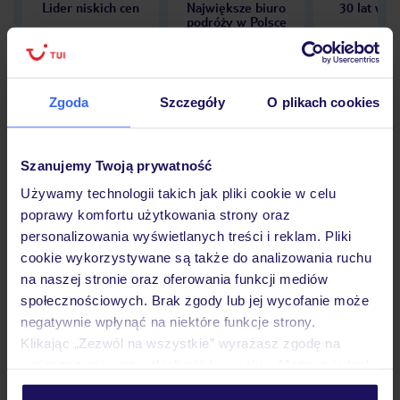
Lider niskich cen
Największe biuro
30 lat w P
podróży w Polsce
Zgoda
Szczegóły
O plikach cookies
Hotel
Szanujemy Twoją prywatność
Używamy technologii takich jak pliki cookie w celu
Opinie
poprawy komfortu użytkowania strony oraz
personalizowania wyświetlanych treści i reklam. Pliki
cookie wykorzystywane są także do analizowania ruchu
Pokoje
na naszej stronie oraz oferowania funkcji mediów
społecznościowych. Brak zgody lub jej wycofanie może
negatywnie wpłynąć na niektóre funkcje strony.
Wyżywienie
Klikając „Zezwól na wszystkie” wyrażasz zgodę na
umieszczenie wszystkich plików cookie. Możesz jednak
personalizować swój wybór wchodząc w zakładkę