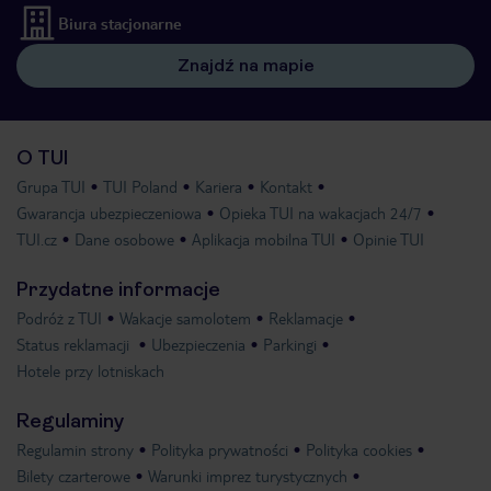
Biura stacjonarne
Znajdź na mapie
O TUI
Grupa TUI
TUI Poland
Kariera
Kontakt
Gwarancja ubezpieczeniowa
Opieka TUI na wakacjach 24/7
TUI.cz
Dane osobowe
Aplikacja mobilna TUI
Opinie TUI
Przydatne informacje
Podróż z TUI
Wakacje samolotem
Reklamacje
Status reklamacji
Ubezpieczenia
Parkingi
Hotele przy lotniskach
Regulaminy
Regulamin strony
Polityka prywatności
Polityka cookies
Bilety czarterowe
Warunki imprez turystycznych