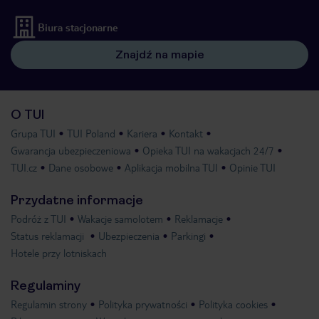
Biura stacjonarne
Znajdź na mapie
O TUI
Grupa TUI
TUI Poland
Kariera
Kontakt
Gwarancja ubezpieczeniowa
Opieka TUI na wakacjach 24/7
TUI.cz
Dane osobowe
Aplikacja mobilna TUI
Opinie TUI
Przydatne informacje
Podróż z TUI
Wakacje samolotem
Reklamacje
Status reklamacji
Ubezpieczenia
Parkingi
Hotele przy lotniskach
Regulaminy
Regulamin strony
Polityka prywatności
Polityka cookies