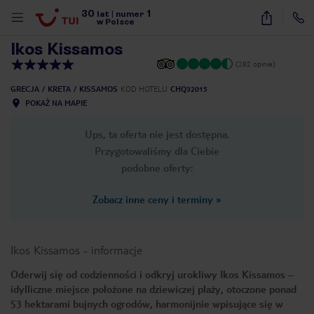
30
1
1
/
13
lat
|
numer
w Polsce
Ikos Kissamos
(282 opinie)
GRECJA
KRETA
KISSAMOS
KOD HOTELU
CHQ32015
POKAŻ NA MAPIE
Ups, ta oferta nie jest dostępna.
Przygotowaliśmy dla Ciebie
podobne oferty:
Zobacz inne ceny i terminy
»
Ikos Kissamos
-
informacje
Oderwij się od codzienności i odkryj urokliwy Ikos Kissamos –
idylliczne miejsce położone na dziewiczej plaży, otoczone ponad
nute
53 hektarami bujnych ogrodów, harmonijnie wpisujące się w