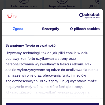
Lider niskich cen
Największe biuro
30 lat w P
podróży w Polsce
Zgoda
Szczegóły
O plikach cookies
Hotel
Szanujemy Twoją prywatność
Używamy technologii takich jak pliki cookie w celu
Opinie
poprawy komfortu użytkowania strony oraz
personalizowania wyświetlanych treści i reklam. Pliki
cookie wykorzystywane są także do analizowania ruchu
Pokoje
na naszej stronie oraz oferowania funkcji mediów
społecznościowych. Brak zgody lub jej wycofanie może
negatywnie wpłynąć na niektóre funkcje strony.
Wyżywienie
Klikając „Zezwól na wszystkie” wyrażasz zgodę na
umieszczenie wszystkich plików cookie. Możesz jednak
personalizować swój wybór wchodząc w zakładkę