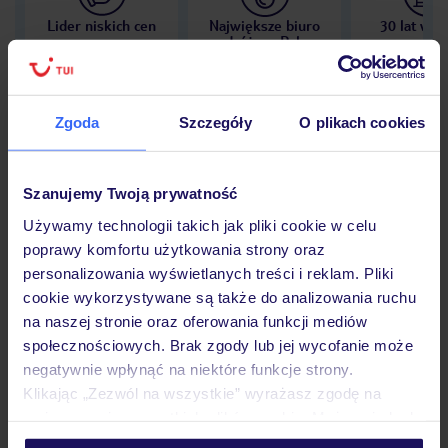
Lider niskich cen
Największe biuro
30 lat w P
podróży w Polsce
Zgoda
Szczegóły
O plikach cookies
Hotel
Szanujemy Twoją prywatność
Używamy technologii takich jak pliki cookie w celu
Opinie
poprawy komfortu użytkowania strony oraz
personalizowania wyświetlanych treści i reklam. Pliki
cookie wykorzystywane są także do analizowania ruchu
Pokoje
na naszej stronie oraz oferowania funkcji mediów
społecznościowych. Brak zgody lub jej wycofanie może
negatywnie wpłynąć na niektóre funkcje strony.
Wyżywienie
Klikając „Zezwól na wszystkie” wyrażasz zgodę na
umieszczenie wszystkich plików cookie. Możesz jednak
personalizować swój wybór wchodząc w zakładkę