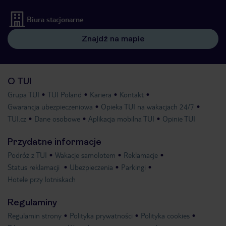
Biura stacjonarne
Znajdź na mapie
O TUI
Grupa TUI
TUI Poland
Kariera
Kontakt
Gwarancja ubezpieczeniowa
Opieka TUI na wakacjach 24/7
TUI.cz
Dane osobowe
Aplikacja mobilna TUI
Opinie TUI
Przydatne informacje
Podróż z TUI
Wakacje samolotem
Reklamacje
Status reklamacji
Ubezpieczenia
Parkingi
Hotele przy lotniskach
Regulaminy
Regulamin strony
Polityka prywatności
Polityka cookies