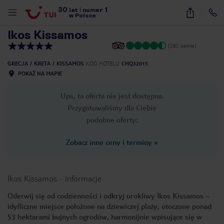
30
1
1
/
13
lat
|
numer
w Polsce
Ikos Kissamos
(282 opinie)
GRECJA
KRETA
KISSAMOS
KOD HOTELU
CHQ32015
POKAŻ NA MAPIE
Ups, ta oferta nie jest dostępna.
Przygotowaliśmy dla Ciebie
podobne oferty:
Zobacz inne ceny i terminy
»
Ikos Kissamos
-
informacje
Oderwij się od codzienności i odkryj urokliwy Ikos Kissamos –
idylliczne miejsce położone na dziewiczej plaży, otoczone ponad
nute
53 hektarami bujnych ogrodów, harmonijnie wpisujące się w