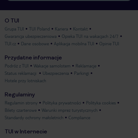
O TUI
Grupa TUI
TUI Poland
Kariera
Kontakt
Gwarancja ubezpieczeniowa
Opieka TUI na wakacjach 24/7
TUI.cz
Dane osobowe
Aplikacja mobilna TUI
Opinie TUI
Przydatne informacje
Podróż z TUI
Wakacje samolotem
Reklamacje
Status reklamacji
Ubezpieczenia
Parkingi
Hotele przy lotniskach
Regulaminy
Regulamin strony
Polityka prywatności
Polityka cookies
Bilety czarterowe
Warunki imprez turystycznych
Standardy ochrony małoletnich
Compliance
TUI w Internecie