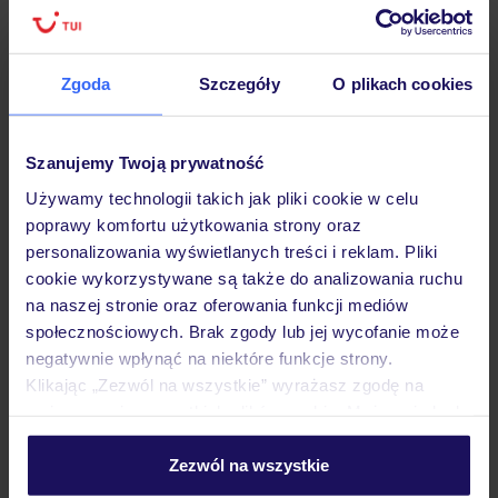
Zgoda
Szczegóły
O plikach cookies
Hotel
Szanujemy Twoją prywatność
Opinie
Używamy technologii takich jak pliki cookie w celu
poprawy komfortu użytkowania strony oraz
Pokoje
personalizowania wyświetlanych treści i reklam. Pliki
cookie wykorzystywane są także do analizowania ruchu
na naszej stronie oraz oferowania funkcji mediów
Wyżywienie
społecznościowych. Brak zgody lub jej wycofanie może
negatywnie wpłynąć na niektóre funkcje strony.
Klikając „Zezwól na wszystkie” wyrażasz zgodę na
umieszczenie wszystkich plików cookie. Możesz jednak
Atrakcje
personalizować swój wybór wchodząc w zakładkę
„Szczegóły”
Zezwól na wszystkie
Szczegółowe informacje o plikach cookie znajdziesz