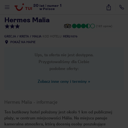
30
1
1
/
19
lat
|
numer
w Polsce
Hermes Malia
(183 opinie)
GRECJA
KRETA
MALIA
KOD HOTELU
HER21076
POKAŻ NA MAPIE
Ups, ta oferta nie jest dostępna.
Przygotowaliśmy dla Ciebie
podobne oferty:
Zobacz inne ceny i terminy
»
Hermes Malia
-
informacje
Ten butikowy hotel położony jest około 1 km od publicznej
plaży, w centrum miejscowości Mália. Na miejscu panuje
nute
kameralna atmosfera, którą docenią osoby poszukujące