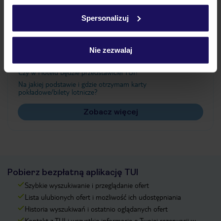
Ważne informacje
w
polityce plików cookies
oraz
polityce prywatności
.
Spersonalizuj
Często zadawane pytania
Nie zezwalaj
Jak zmienić uczestników/osobę zgłaszającą?
Czy w Hotelu będzie przedstawiciel TUI?
Na jakiej podstawie i gdzie otrzymam karty
pokładowe/bilety lotnicze?
Zobacz więcej
Pobierz bezpłatną aplikację TUI
Szybkie wyszukiwanie i przeglądanie ofert
Lista ulubionych ofert i możliwość ich udostępniania
Historia wyszukiwań i ostatnio oglądanych ofert
Kontakt z TUI i wszystkie informacje o Twojej rezerwacji w