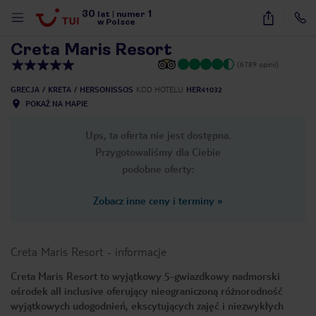
30
1
1
/
65
lat
|
numer
w Polsce
Creta Maris Resort
(6789 opinii)
GRECJA
KRETA
HERSONISSOS
KOD HOTELU
HER41032
POKAŻ NA MAPIE
Ups, ta oferta nie jest dostępna.
Przygotowaliśmy dla Ciebie
podobne oferty:
Zobacz inne ceny i terminy
»
Creta Maris Resort
-
informacje
Creta Maris Resort to wyjątkowy 5-gwiazdkowy nadmorski
ośrodek all inclusive oferujący nieograniczoną różnorodność
nute
wyjątkowych udogodnień, ekscytujących zajęć i niezwykłych