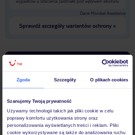
wypadków o zdarzenia zaistniałe pod wpływem alkoholu
Dane Mondial Assistance
Sprawdź szczegóły wariantów ochrony
»
Dlaczego warto wybrać TUI?
Zgoda
Szczegóły
O plikach cookies
Lider niskich cen
Największe biuro
30 lat w P
podróży w Polsce
Szanujemy Twoją prywatność
Używamy technologii takich jak pliki cookie w celu
poprawy komfortu użytkowania strony oraz
personalizowania wyświetlanych treści i reklam. Pliki
cookie wykorzystywane są także do analizowania ruchu