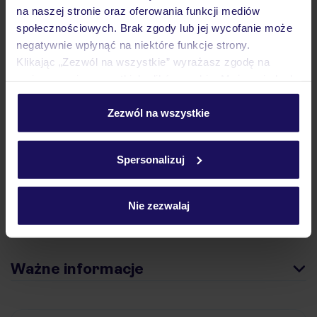
Hotel
na naszej stronie oraz oferowania funkcji mediów
społecznościowych. Brak zgody lub jej wycofanie może
negatywnie wpłynąć na niektóre funkcje strony.
Opinie
Klikając „Zezwól na wszystkie” wyrażasz zgodę na
umieszczenie wszystkich plików cookie. Możesz jednak
personalizować swój wybór wchodząc w zakładkę
Pokoje
„Szczegóły”
Zezwól na wszystkie
Szczegółowe informacje o plikach cookie znajdziesz
w
polityce plików cookies
oraz
polityce prywatności
.
Spersonalizuj
Wyżywienie
Nie zezwalaj
Atrakcje
Ważne informacje