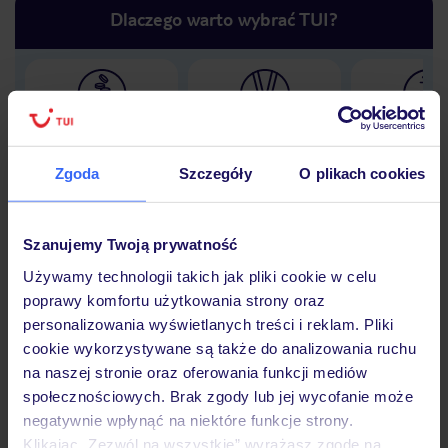
Dlaczego warto wybrać TUI?
Lider niskich cen
Największe biuro
30 lat w P
podróży w Polsce
Zgoda
Szczegóły
O plikach cookies
Szanujemy Twoją prywatność
Hotel
Używamy technologii takich jak pliki cookie w celu
poprawy komfortu użytkowania strony oraz
personalizowania wyświetlanych treści i reklam. Pliki
Opinie
cookie wykorzystywane są także do analizowania ruchu
na naszej stronie oraz oferowania funkcji mediów
społecznościowych. Brak zgody lub jej wycofanie może
Pokoje
negatywnie wpłynąć na niektóre funkcje strony.
Klikając „Zezwól na wszystkie” wyrażasz zgodę na