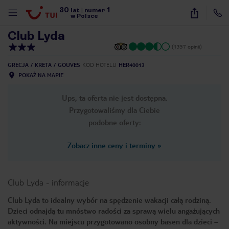
30
1
1
/
23
lat
|
numer
w Polsce
Club Lyda
(1357 opinii)
GRECJA
KRETA
GOUVES
KOD HOTELU
HER40013
POKAŻ NA MAPIE
Ups, ta oferta nie jest dostępna.
Przygotowaliśmy dla Ciebie
podobne oferty:
Zobacz inne ceny i terminy
»
Club Lyda
-
informacje
Club Lyda to idealny wybór na spędzenie wakacji całą rodziną.
Dzieci odnajdą tu mnóstwo radości za sprawą wielu angażujących
nute
aktywności. Na miejscu przygotowano osobny basen dla dzieci –