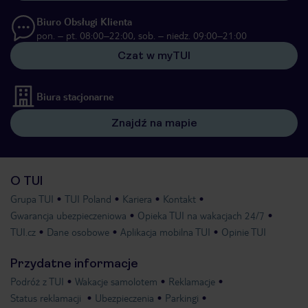
Biuro Obsługi Klienta
pon. – pt. 08:00–22:00, sob. – niedz. 09:00–21:00
Czat w myTUI
Biura stacjonarne
Znajdź na mapie
O TUI
Grupa TUI
TUI Poland
Kariera
Kontakt
Gwarancja ubezpieczeniowa
Opieka TUI na wakacjach 24/7
TUI.cz
Dane osobowe
Aplikacja mobilna TUI
Opinie TUI
Przydatne informacje
Podróż z TUI
Wakacje samolotem
Reklamacje
Status reklamacji
Ubezpieczenia
Parkingi