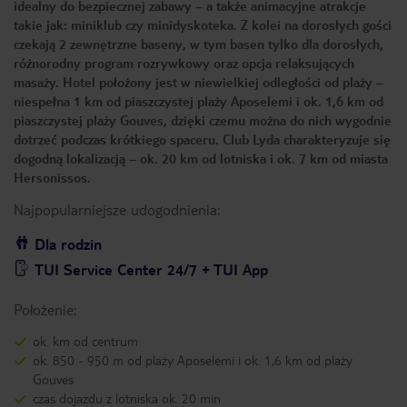
idealny do bezpiecznej zabawy – a także animacyjne atrakcje
takie jak: miniklub czy minidyskoteka. Z kolei na dorosłych gości
czekają 2 zewnętrzne baseny, w tym basen tylko dla dorosłych,
różnorodny program rozrywkowy oraz opcja relaksujących
masaży. Hotel położony jest w niewielkiej odległości od plaży –
niespełna 1 km od piaszczystej plaży Aposelemi i ok. 1,6 km od
piaszczystej plaży Gouves, dzięki czemu można do nich wygodnie
dotrzeć podczas krótkiego spaceru. Club Lyda charakteryzuje się
dogodną lokalizacją – ok. 20 km od lotniska i ok. 7 km od miasta
Hersonissos.
Najpopularniejsze udogodnienia:
Dla rodzin
TUI Service Center 24/7 + TUI App
Położenie:
ok. km od centrum
ok. 850 - 950 m od plaży Aposelemi i ok. 1,6 km od plaży
Gouves
czas dojazdu z lotniska ok. 20 min