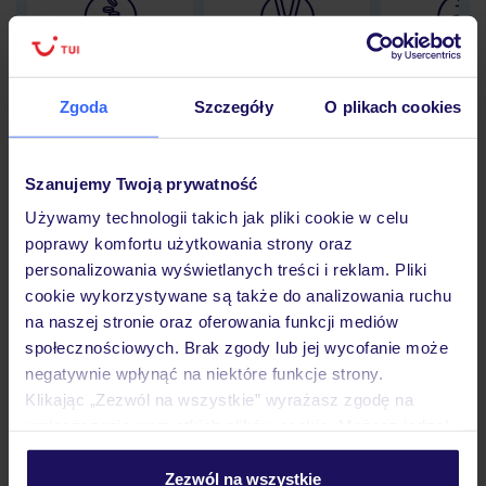
Lider niskich cen
Największe biuro
30 lat w P
podróży w Polsce
Zgoda
Szczegóły
O plikach cookies
Szanujemy Twoją prywatność
Hotel
Używamy technologii takich jak pliki cookie w celu
poprawy komfortu użytkowania strony oraz
personalizowania wyświetlanych treści i reklam. Pliki
Pokoje
cookie wykorzystywane są także do analizowania ruchu
na naszej stronie oraz oferowania funkcji mediów
społecznościowych. Brak zgody lub jej wycofanie może
Wyżywienie
negatywnie wpłynąć na niektóre funkcje strony.
Klikając „Zezwól na wszystkie” wyrażasz zgodę na
umieszczenie wszystkich plików cookie. Możesz jednak
personalizować swój wybór wchodząc w zakładkę
Atrakcje
„Szczegóły”
Zezwól na wszystkie