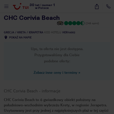
30
1
1
/
31
lat
|
numer
w Polsce
CHC Corivia Beach
(248 opinii)
GRECJA
KRETA
IERAPETRA
KOD HOTELU
HER16002
POKAŻ NA MAPIE
Ups, ta oferta nie jest dostępna.
Przygotowaliśmy dla Ciebie
podobne oferty:
Zobacz inne ceny i terminy
»
CHC Corivia Beach
-
informacje
CHC Corivia Beach to 4-gwiazdkowy obiekt położony na
południowo-wschodnim wybrzeżu Krety, w regionie Jerapetra.
nute
Usytuowany jest przy jednej z najpiękniejszych plaż w tej części