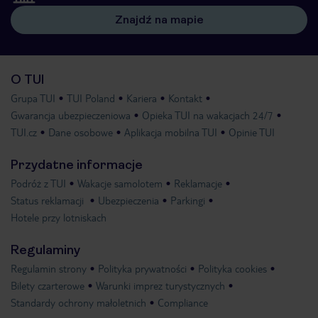
Znajdź na mapie
O TUI
Grupa TUI
TUI Poland
Kariera
Kontakt
Gwarancja ubezpieczeniowa
Opieka TUI na wakacjach 24/7
TUI.cz
Dane osobowe
Aplikacja mobilna TUI
Opinie TUI
Przydatne informacje
Podróż z TUI
Wakacje samolotem
Reklamacje
Status reklamacji
Ubezpieczenia
Parkingi
Hotele przy lotniskach
Regulaminy
Regulamin strony
Polityka prywatności
Polityka cookies
Bilety czarterowe
Warunki imprez turystycznych
Standardy ochrony małoletnich
Compliance