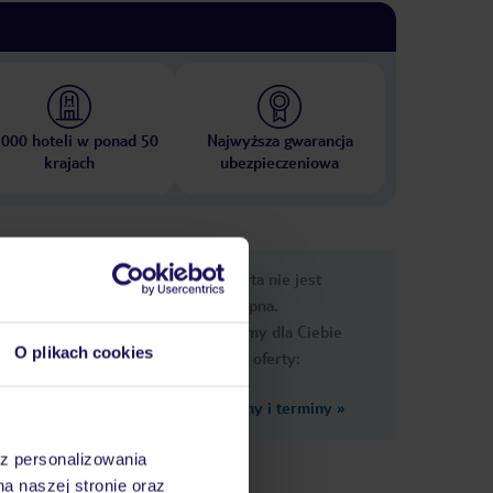
 000 hoteli w ponad 50
Najwyższa gwarancja
krajach
ubezpieczeniowa
e
Ups, ta oferta nie jest
macje
dostępna.
Przygotowaliśmy dla Ciebie
O plikach cookies
podobne oferty:
Zobacz inne ceny i terminy
»
az personalizowania
gularne
na naszej stronie oraz