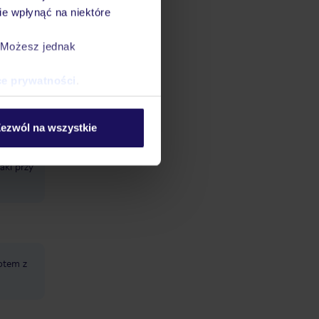
ku mogą
e wpłynąć na niektóre
awiać
. Możesz jednak
ce prywatności
.
ezwól na wszystkie
twarcie
aki przy
otem z