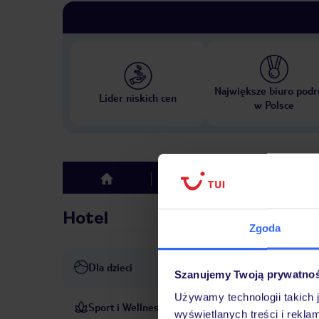
Największe biuro podr
Lider niskich cen
w Polsce
Hotel
Opinie
top
Hotel
Zgoda
Dla dzieci
basen dla dzieci
opieka nad
Szanujemy Twoją prywatno
Używamy technologii takich 
Sport i Wellness
Kompleks odkrytych basenów 
wyświetlanych treści i rekla