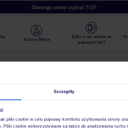
Dlaczego warto wybrać TUI?
óży
Tylko u nas opieka na
10
30 lat w Polsce
wakacjach 24/7
Ważn
Pokoje
Wyżywienie
Atrakcje
infor
Szczegóły
 dziećmi: bezpłatnie
plac zabaw
ść
jak pliki cookie w celu poprawy komfortu użytkowania strony or
ze strefą dla dzieci jest idealnym miejscem na aktywny wypoczynek i re
m. Pliki cookie wykorzystywane są także do analizowania ruchu 