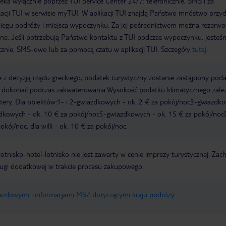
a wyłącznie poprzez TUI Service Center 24/7: telefonicznie, SMS i za
acji TUI w serwisie myTUI. W aplikacji TUI znajdą Państwo mnóstwo przy
biegu podróży i miejsca wypoczynku. Za jej pośrednictwem można rezerw
wne. Jeśli potrzebują Państwo kontaktu z TUI podczas wypoczynku, jeste
icznie, SMS-owo lub za pomocą czatu w aplikacji TUI. Szczegóły
tutaj
.
 z decyzją rządu greckiego, podatek turystyczny zostanie zastąpiony pod
y dokonać podczas zakwaterowania.Wysokość podatku klimatycznego zale
watery. Dla obiektów:1- i 2-gwiazdkowych - ok. 2 € za pokój/noc3-gwiazdk
zdkowych - ok. 10 € za pokój/noc5-gwiazdkowych - ok. 15 € za pokój/noc
kój/noc, dla willi - ok. 10 € za pokój/noc.
e lotnisko-hotel-lotnisko nie jest zawarty w cenie imprezy turystycznej. Za
ługi dodatkowej w trakcie procesu zakupowego.
jazdowymi i informacjami MSZ dotyczącymi kraju podróży
.