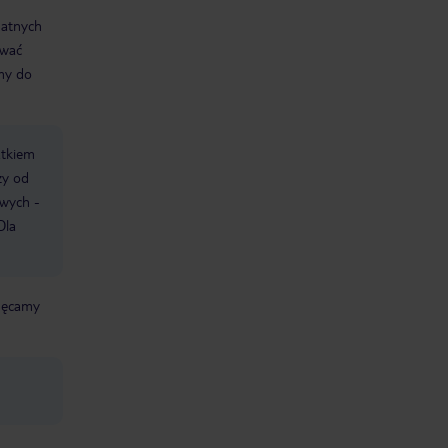
datnych
ować
śmy do
atkiem
ży od
owych -
Dla
chęcamy