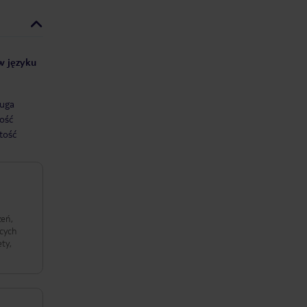
 w języku
uga
ość
tość
zeń,
ących
ty,