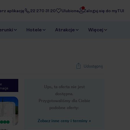
erz aplikację
22 270 31 20
Ulubione
Zaloguj się do myTUI
erunki
Hotele
Atrakcje
Więcej
Udostępnij
e
Ups, ta oferta nie jest
macje
1
/
34
dostępna.
Next slide
Przygotowaliśmy dla Ciebie
podobne oferty:
Zobacz inne ceny i terminy
»
Wyjątkowy
Wyjątkowy
Rezerwowalismy w ciemno przez
To był nasz drugi pobyt w tym
wizyty
internet ale trafiliśmy w 10tke.
kompleksie podczas czwartej wizyty