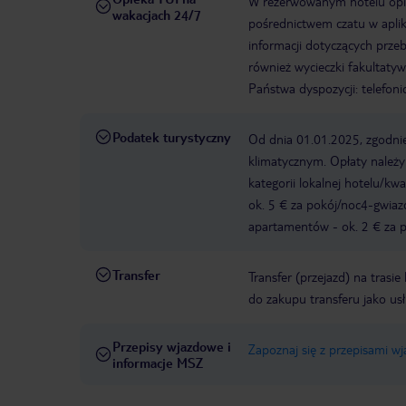
W rezerwowanym hotelu opiek
wakacjach 24/7
pośrednictwem czatu w aplik
informacji dotyczących prze
również wycieczki fakultaty
Państwa dyspozycji: telefon
Podatek turystyczny
Od dnia 01.01.2025, zgodnie
klimatycznym. Opłaty należ
kategorii lokalnej hotelu/k
ok. 5 € za pokój/noc4-gwia
apartamentów - ok. 2 € za po
Transfer
Transfer (przejazd) na trasi
do zakupu transferu jako us
Przepisy wjazdowe i
Zapoznaj się z przepisami w
informacje MSZ