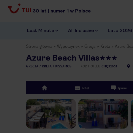
30
lat
|
numer
1
w Polsce
Last Minute
All Inclusive
Lato 2026
Strona główna
Wypoczynek
Grecja
Kreta
Azure Bea
Azure Beach Villas
GRECJA
KRETA
KISSAMOS
KOD HOTELU
CHQ32003
Hotel
Opinie
top
Previous slide