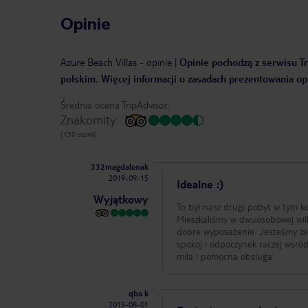
Opinie
Azure Beach Villas
-
opinie
|
Opinie pochodzą z serwisu Tr
polskim. Więcej informacji o zasadach prezentowania opi
Średnia ocena TripAdvisor:
Znakomity
(130 opinii)
332magdalenak
2019-09-15
Idealne :)
Wyjątkowy
To był nasz drugi pobyt w tym ko
Mieszkaliśmy w dwuosobowej willi
dobre wyposażenie. Jesteśmy zad
spokoj i odpoczynek raczej wsró
mila i pomocna obsluga
qba k
2015-08-01