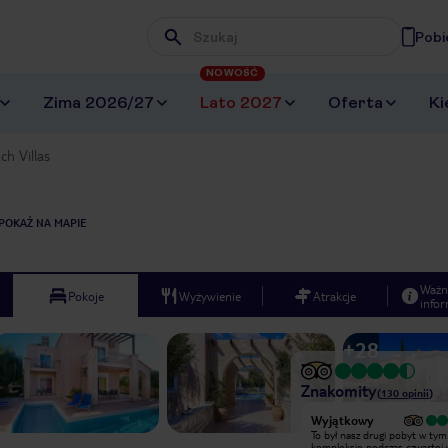
Pobi
Wpisz frazę, której szukasz
NOWOŚĆ
Zima 2026/27
Lato 2027
Oferta
Ki
ch Villas
POKAŻ NA MAPIE
Ważn
Pokoje
Wyżywienie
Atrakcje
infor
+
28
Znakomity
(
130
opinii
)
Wyjątkowy
Wyjątkowy
Rezerwowalismy w ciemno przez
To był nasz drugi pobyt w tym
internet ale trafiliśmy w 10tke.
kompleksie podczas czwartej 