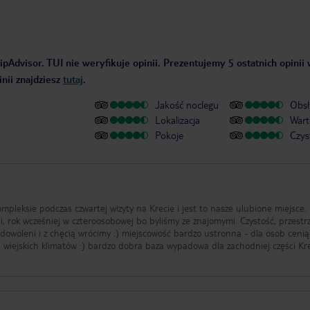
ipAdvisor. TUI nie weryfikuje opinii. Prezentujemy 5 ostatnich opinii
nii znajdziesz
tutaj
.
Jakość noclegu
Obsł
Lokalizacja
Wart
Pokoje
Czys
mpleksie podczas czwartej wizyty na Krecie i jest to nasze ulubione miejsce.
, rok wcześniej w czteroosobowej bo byliśmy ze znajomymi. Czystość, przestr
owoleni i z chęcią wrócimy :) miejscowość bardzo ustronna - dla osob ceni
d wiejskich klimatów :) bardzo dobra baza wypadowa dla zachodniej części Kre