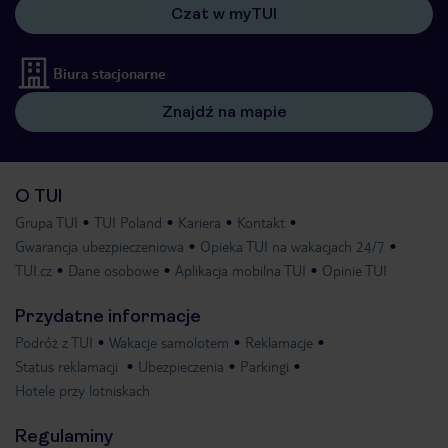
Czat w myTUI
Biura stacjonarne
Znajdź na mapie
O TUI
Grupa TUI
TUI Poland
Kariera
Kontakt
Gwarancja ubezpieczeniowa
Opieka TUI na wakacjach 24/7
TUI.cz
Dane osobowe
Aplikacja mobilna TUI
Opinie TUI
Przydatne informacje
Podróż z TUI
Wakacje samolotem
Reklamacje
Status reklamacji
Ubezpieczenia
Parkingi
Hotele przy lotniskach
Regulaminy