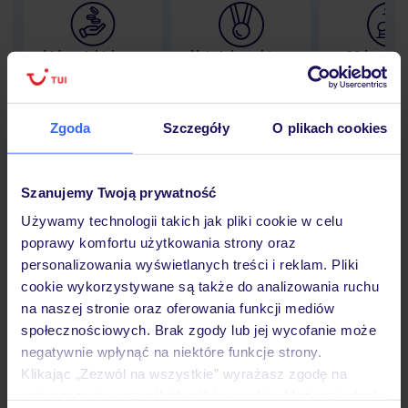
Lider niskich cen
Największe biuro
30 lat w P
podróży w Polsce
Zgoda
Szczegóły
O plikach cookies
Hotel
Szanujemy Twoją prywatność
Używamy technologii takich jak pliki cookie w celu
poprawy komfortu użytkowania strony oraz
Opinie
personalizowania wyświetlanych treści i reklam. Pliki
cookie wykorzystywane są także do analizowania ruchu
na naszej stronie oraz oferowania funkcji mediów
Pokoje
społecznościowych. Brak zgody lub jej wycofanie może
negatywnie wpłynąć na niektóre funkcje strony.
Klikając „Zezwól na wszystkie” wyrażasz zgodę na
Wyżywienie
umieszczenie wszystkich plików cookie. Możesz jednak