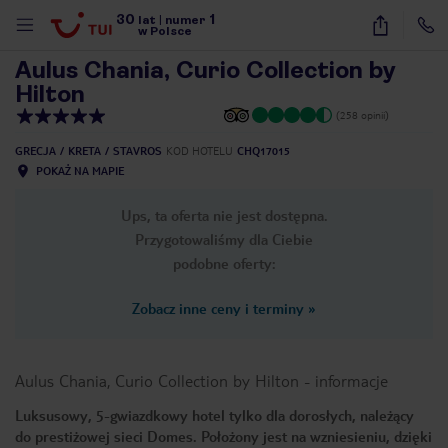
30
1
1
/
38
lat
|
numer
w Polsce
Aulus Chania, Curio Collection by
Hilton
(258 opinii)
GRECJA
KRETA
STAVROS
KOD HOTELU
CHQ17015
POKAŻ NA MAPIE
Ups, ta oferta nie jest dostępna.
Przygotowaliśmy dla Ciebie
podobne oferty:
Zobacz inne ceny i terminy
»
Aulus Chania, Curio Collection by Hilton
-
informacje
Luksusowy, 5-gwiazdkowy hotel tylko dla dorosłych, należący
nute
do prestiżowej sieci Domes. Położony jest na wzniesieniu, dzięki