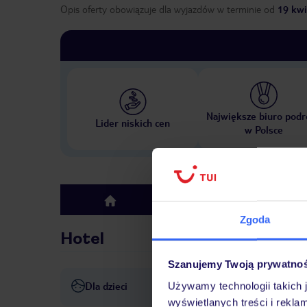
Opis oferty obowiązuje dla wyjazdów w terminie
od
19 kwi
Największe biuro podr
Lider niskich cen
w Polsce
Hotel
top
Zgoda
Hotel
Szanujemy Twoją prywatno
Dla dzieci
Używamy technologii takich 
basen dla dzieci
wyświetlanych treści i rekla