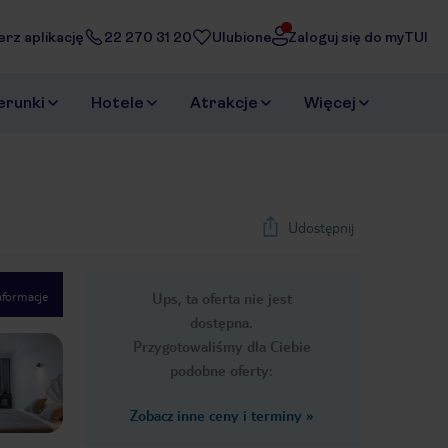
erz aplikację
22 270 31 20
Ulubione
Zaloguj się do myTUI
erunki
Hotele
Atrakcje
Więcej
Udostępnij
nformacje
Ups, ta oferta nie jest
1
/
21
dostępna.
Next slide
Przygotowaliśmy dla Ciebie
podobne oferty:
Zobacz inne ceny i terminy
»