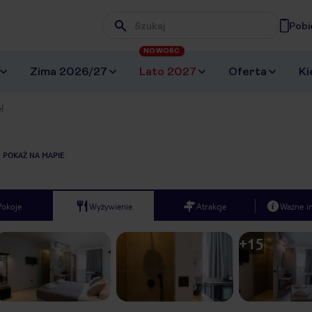
Pobi
Wpisz frazę, której szukasz
NOWOŚĆ
Zima 2026/27
Lato 2027
Oferta
Ki
l
POKAŻ NA MAPIE
Pokoje
Wyżywienie
Atrakcje
Ważne i
+
15