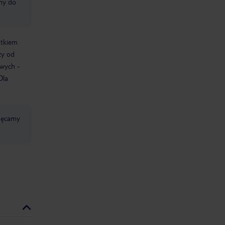
śmy do
atkiem
ży od
owych -
Dla
chęcamy