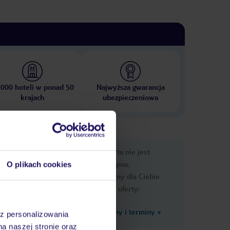
 000 hoteli w ponad 50
Najwyższa gwarancja
krajach
ubezpieczeniowa
nformacje
Ups, ta oferta nie jest
dostępna.
O plikach cookies
Przygotowaliśmy dla Ciebie
podobne oferty:
Zobacz inne ceny i terminy
»
az personalizowania
na naszej stronie oraz