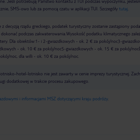
wne. Jeśli potrzebują Państwo kontaktu z TUI podczas wypoczynku, jeste
icznie, SMS-owo lub za pomocą czatu w aplikacji TUI. Szczegóły
tutaj
.
 z decyzją rządu greckiego, podatek turystyczny zostanie zastąpiony pod
y dokonać podczas zakwaterowania.Wysokość podatku klimatycznego zale
watery. Dla obiektów:1- i 2-gwiazdkowych - ok. 2 € za pokój/noc3-gwiazdk
zdkowych - ok. 10 € za pokój/noc5-gwiazdkowych - ok. 15 € za pokój/noc
kój/noc, dla willi - ok. 10 € za pokój/noc.
e lotnisko-hotel-lotnisko nie jest zawarty w cenie imprezy turystycznej. Za
ługi dodatkowej w trakcie procesu zakupowego.
jazdowymi i informacjami MSZ dotyczącymi kraju podróży
.