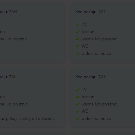
koju
:
7AB
Kod pokoju
:
7AC
TV
fon
telefon
a lub prysznic
wanna lub prysznic
WC
widok na morze
koju
:
7AE
Kod pokoju
:
7AF
TV
fon
telefon
a lub prysznic
wanna lub prysznic
WC
aż pokoju zależy od obłożenia
widok na morze