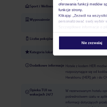
oferowania funkcji mediów s
Sport i Wellness
masaż
strefa spa
PŁATNE
funkcje strony.
Klikając „Zezwól na wszystk
Wyposażenie
parking
garaż
sejf hotel
personalizować swój wybór 
odkryty
parasole przy bas
Szczegółowe informacje o pl
Liczba pokojów
37
Nie zezwalaj
Kategoria lokalna
3 gwiazdki
Dodatkowe informacje
Hotele z kodem HER możliwe 
rozpoczynające się od kodó
Heraklionu (HER) jak i do C
Opieka TUI na
W rezerwowanym hotelu opiek
wakacjach 24/7
pośrednictwem czatu w aplik
informacji dotyczących prze