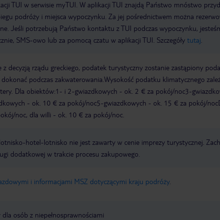
acji TUI w serwisie myTUI. W aplikacji TUI znajdą Państwo mnóstwo przy
biegu podróży i miejsca wypoczynku. Za jej pośrednictwem można rezerw
wne. Jeśli potrzebują Państwo kontaktu z TUI podczas wypoczynku, jeste
icznie, SMS-owo lub za pomocą czatu w aplikacji TUI. Szczegóły
tutaj
.
 z decyzją rządu greckiego, podatek turystyczny zostanie zastąpiony pod
y dokonać podczas zakwaterowania.Wysokość podatku klimatycznego zale
watery. Dla obiektów:1- i 2-gwiazdkowych - ok. 2 € za pokój/noc3-gwiazdk
zdkowych - ok. 10 € za pokój/noc5-gwiazdkowych - ok. 15 € za pokój/noc
kój/noc, dla willi - ok. 10 € za pokój/noc.
e lotnisko-hotel-lotnisko nie jest zawarty w cenie imprezy turystycznej. Za
ługi dodatkowej w trakcie procesu zakupowego.
jazdowymi i informacjami MSZ dotyczącymi kraju podróży
.
y dla osób z niepełnosprawnościami