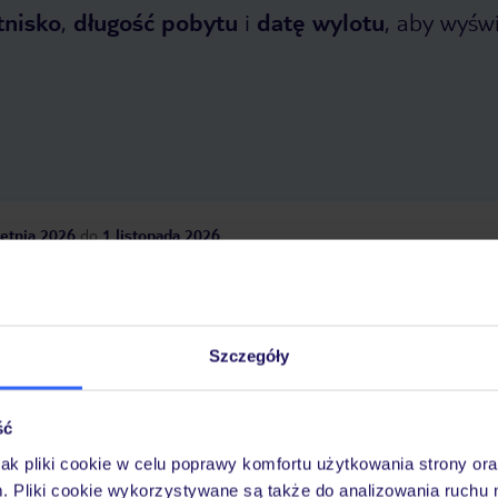
tnisko
,
długość pobytu
i
datę wylotu
, aby wyświe
etnia 2026
do
1 listopada 2026
Dlaczego warto wybrać TUI?
Szczegóły
óży
Tylko u nas opieka na
10
30 lat w Polsce
ść
wakacjach 24/7
jak pliki cookie w celu poprawy komfortu użytkowania strony or
m. Pliki cookie wykorzystywane są także do analizowania ruchu 