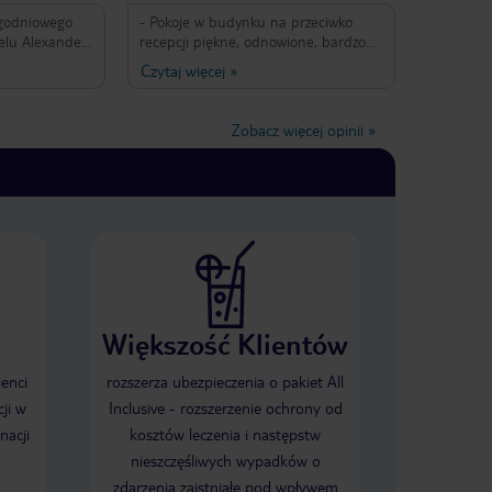
polecenia natomiast nie koniecznie
ygodniowego
- Pokoje w budynku na przeciwko
dla rodzin z dziećmi bo wieczorami
mogą się zwyczajnie nudzić.
elu Alexander
recepcji piękne, odnowione, bardzo
y pokój 320
duże, codzienne sprzątane. - Basen
Czytaj więcej
»
rej
nie za duży, stopniowana głębokość -
 to być pokój
Leżaki niestety trzeba "rezerwować" z
było. Pokój
samego rana bo jest ich stosunkowo
Zobacz więcej opinii
»
zewala. Po
za mało. - Do morza jakieś 200
okoju, na
metrów, plaża bardzo wąska , ciut
ę pokoju
szersza kilkadziesiąt metrów dalej,
. Obejrzeliśmy
żwirowa, leżaki na plaży płatne -
anie polecam
Jedzenie dobre, w szczególności
pu vip suite
kolacje bardzo zróżnicowane, bodajże
kój 403 miał
3 razy w ciągu tygodnia były owoce
esne
morza. Na śniadania oprócz typowych
Jedzenie
szynek , sera itp naleśniki, jajka
, obsługa -
sadzone, jajecznica. Przy każdym
Większość Klientów
my się że
posiłku pyszne sery do wyboru. -
eliśmy
Obsługa niesamowicie miła, pomocna.
r restauracji
Zawsze uśmiechnięci. Czasem
ienci
rozszerza ubezpieczenia o pakiet All
 z pasją do
denerwował brak filiżanek czy
ji w
Inclusive - rozszerzenie ochrony od
tam są
sztućców na śniadanie. - Dwa bary:
nacji
kosztów leczenia i następstw
. Położenie
jeden czynny do 18, następnie
klepy, blisko
otwierany drugi. Alkohole w all
nieszczęśliwych wypadków o
am nadzieję że
inclusive : piwo, ouzo, raki, wino (białe
zdarzenia zaistniałe pod wpływem