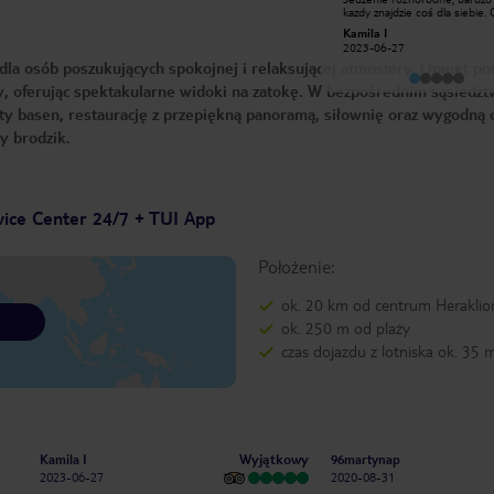
kameralny, przemiła obsługa. My
kazdy znajdzie coś dla siebie.
mieliśmy opcje all inclusive i jedzenie
niezwykle miła i pomocna,
757maciejj
Kamila I
naprawdę świetne. Każdy znajdzie
szczególnie kierownik. Bylism
2018-08-08
2023-06-27
coś dla siebie. Lokalne wina i piwo
głównym sezonem, więc było 
la osób poszukujących spokojnej i relaksującej atmosfery. Obiekt po
trzeba lubi polubić 😉. W hotelu jest
spokojnie. Polecamy serdecz
basen, jednak ilość leżaków jest
y, oferując spektakularne widoki na zatokę. W bezpośrednim sąsiedzt
niewystarczająca i rezerwacje trzeba
robić o 8 rano 🤣🤣🤣. Bardzo
yty basen, restaurację z przepiękną panoramą, siłownię oraz wygodną o
trzeba tez uważać na pokój. My
dostaliśmy przepiękny apartament a
y brodzik.
niektóre pokoje są bardzo kiepskie i
z niemiłym zapachem. Ogólnie
polecam 👍
vice Center 24/7 + TUI App
Położenie:
ok. 20 km od centrum Heraklio
ok. 250 m od plaży
czas dojazdu z lotniska ok. 35 
Wyjątkowy
Kamila I
96martynap
2023-06-27
2020-08-31