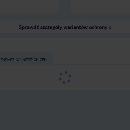
jeszcze tam wrócę 😍
Sprawdź szczegóły wariantów ochrony
»
LENDARZ NAJNIŻSZYCH CEN