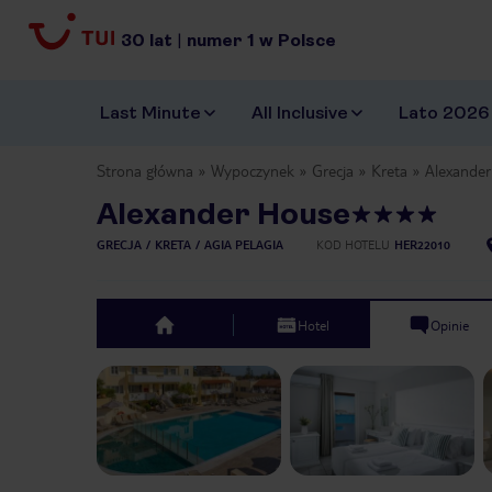
30
lat
|
numer
1
w Polsce
Last Minute
All Inclusive
Lato 2026
Strona główna
Wypoczynek
Grecja
Kreta
Alexande
Alexander House
GRECJA
KRETA
AGIA PELAGIA
KOD HOTELU
HER22010
Hotel
Opinie
top
Previous slide