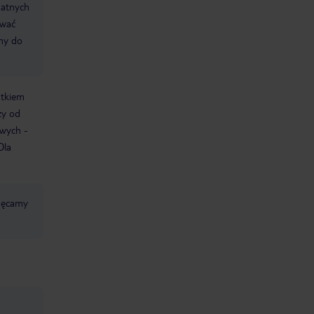
datnych
ować
śmy do
atkiem
ży od
owych -
Dla
chęcamy