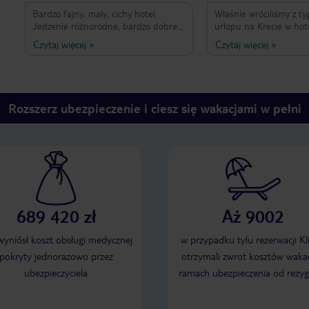
Bardzo fajny, mały, cichy hotel.
Właśnie wróciliśmy z t
Jedzenie różnorodne, bardzo dobre,
urlopu na Krecie w hot
kazdy znajdzie coś dla siebie. Obsługa
House Hotel. Dostaliśm
Czytaj więcej
»
Czytaj więcej
»
niezwykle miła i pomocna, szczególnie
wg opisu agencji od któ
kierownik. Bylismy przed głównym
wykupilismy nocleg miał
sezonem, więc było dość spokojnie.
Luxury, jednak tak nie 
Polecamy serdecznie.
malutki, lodówka podgr
poproszeniu o zmianę p
Rozszerz ubezpieczenie i ciesz się wakacjami w pełni
lepszy dostaliśmy opcj
rodzinnego lub VIP suit
dwa pokoje i zdecydow
pokoje 403 wszystkie ty
lub ten family. Nasz po
ogromny taras, nowocz
wyposażenie 2 pokoje. 
przepyszne, duży wybór
689 420 zł
Aż 9002
przemiła, zaprzyjaznilis
wszystkimi z którymi mi
styczność. Fotis manage
 wyniósł koszt obsługi medycznej
w przypadku tylu rezerwacji Kl
człowiek serce, czlowiek
pokryty jednorazowo przez
otrzymali zwrot kosztów wakac
swojej pracy. Wszyscy 
ubezpieczyciela
ramach ubezpieczenia od rezyg
uśmiechnięci i pomocni
hotelu idealne, blisko s
do morza. Polecam i m