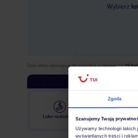
Wybierz
lo
Opis oferty obowiązuje dla wyjazdów w terminie
od
19 kwi
Zgoda
Największe biuro podr
Lider niskich cen
Szanujemy Twoją prywatno
w Polsce
Używamy technologii takich 
wyświetlanych treści i rekla