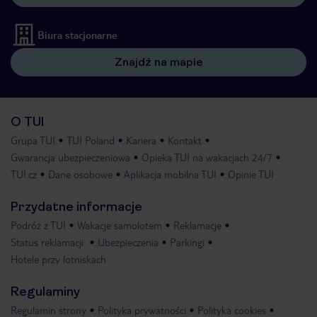
Biura stacjonarne
Znajdź na mapie
O TUI
Grupa TUI
TUI Poland
Kariera
Kontakt
Gwarancja ubezpieczeniowa
Opieka TUI na wakacjach 24/7
TUI.cz
Dane osobowe
Aplikacja mobilna TUI
Opinie TUI
Przydatne informacje
Podróż z TUI
Wakacje samolotem
Reklamacje
Status reklamacji
Ubezpieczenia
Parkingi
Hotele przy lotniskach
Regulaminy
Regulamin strony
Polityka prywatności
Polityka cookies