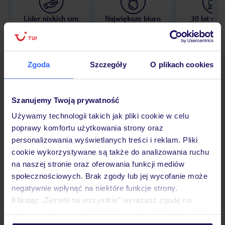
Lider niskich cen
Największe biuro
30 lat w P
podróży w Polsce
Zgoda
Szczegóły
O plikach cookies
Hotel
Szanujemy Twoją prywatność
Używamy technologii takich jak pliki cookie w celu
poprawy komfortu użytkowania strony oraz
Opinie
personalizowania wyświetlanych treści i reklam. Pliki
cookie wykorzystywane są także do analizowania ruchu
na naszej stronie oraz oferowania funkcji mediów
Pokoje
społecznościowych. Brak zgody lub jej wycofanie może
negatywnie wpłynąć na niektóre funkcje strony.
Klikając „Zezwól na wszystkie” wyrażasz zgodę na
Wyżywienie
umieszczenie wszystkich plików cookie. Możesz jednak
personalizować swój wybór wchodząc w zakładkę