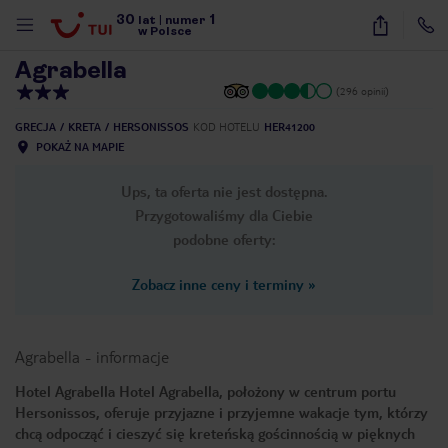
30
1
1
/
37
lat
|
numer
w Polsce
Agrabella
(296 opinii)
GRECJA
KRETA
HERSONISSOS
KOD HOTELU
HER41200
POKAŻ NA MAPIE
Ups, ta oferta nie jest dostępna.
Przygotowaliśmy dla Ciebie
podobne oferty:
Zobacz inne ceny i terminy
»
Agrabella
-
informacje
Hotel Agrabella Hotel Agrabella, położony w centrum portu
Hersonissos, oferuje przyjazne i przyjemne wakacje tym, którzy
nute
chcą odpocząć i cieszyć się kreteńską gościnnością w pięknych