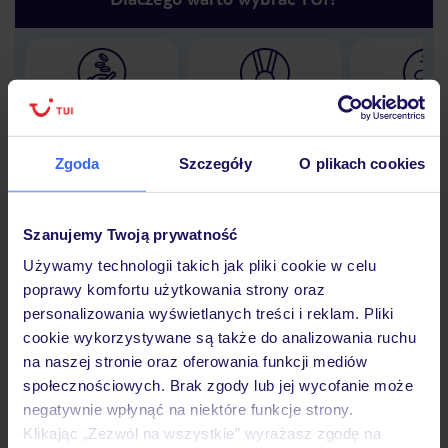
Lider niskich cen
Największe biuro
30 lat w P
podróży w Polsce
Zgoda
Szczegóły
O plikach cookies
Szanujemy Twoją prywatność
Hotel
Używamy technologii takich jak pliki cookie w celu
poprawy komfortu użytkowania strony oraz
personalizowania wyświetlanych treści i reklam. Pliki
Opinie
cookie wykorzystywane są także do analizowania ruchu
na naszej stronie oraz oferowania funkcji mediów
społecznościowych. Brak zgody lub jej wycofanie może
Pokoje
negatywnie wpłynąć na niektóre funkcje strony.
Klikając „Zezwól na wszystkie” wyrażasz zgodę na