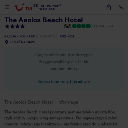
30
1
1
/
38
lat
|
numer
w Polsce
The Aeolos Beach Hotel
(1414 opinii)
GRECJA
KOS
LAMBI
KOD HOTELU
KGS11028
POKAŻ NA MAPIE
Ups, ta oferta nie jest dostępna.
Przygotowaliśmy dla Ciebie
podobne oferty:
Zobacz inne ceny i terminy
»
The Aeolos Beach Hotel
-
informacje
The Aeolos Beach Hotel położony jest niedaleko miasta Kos,
czyli stolicy wyspy o tej samej nazwie. Do największych zalet
nute
obiektu należy jego lokalizacja - niedaleko stąd do większości