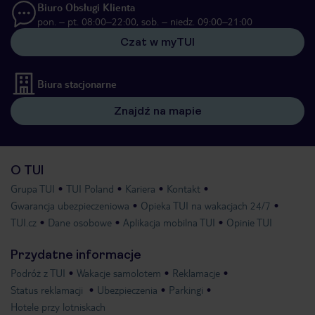
Biuro Obsługi Klienta
pon. – pt. 08:00–22:00, sob. – niedz. 09:00–21:00
Czat w myTUI
Biura stacjonarne
Znajdź na mapie
O TUI
Grupa TUI
TUI Poland
Kariera
Kontakt
Gwarancja ubezpieczeniowa
Opieka TUI na wakacjach 24/7
TUI.cz
Dane osobowe
Aplikacja mobilna TUI
Opinie TUI
Przydatne informacje
Podróż z TUI
Wakacje samolotem
Reklamacje
Status reklamacji
Ubezpieczenia
Parkingi
Hotele przy lotniskach