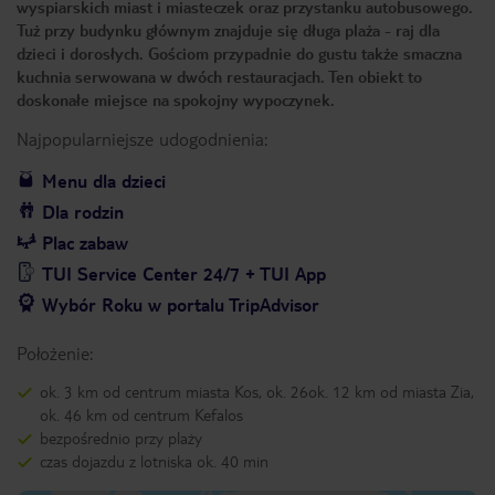
wyspiarskich miast i miasteczek oraz przystanku autobusowego.
Tuż przy budynku głównym znajduje się długa plaża - raj dla
dzieci i dorosłych. Gościom przypadnie do gustu także smaczna
kuchnia serwowana w dwóch restauracjach. Ten obiekt to
doskonałe miejsce na spokojny wypoczynek.
Najpopularniejsze udogodnienia:
Menu dla dzieci
Dla rodzin
Plac zabaw
TUI Service Center 24/7 + TUI App
Wybór Roku w portalu TripAdvisor
Położenie:
ok. 3 km od centrum miasta Kos, ok. 26ok. 12 km od miasta Zia,
ok. 46 km od centrum Kefalos
bezpośrednio przy plaży
czas dojazdu z lotniska ok. 40 min