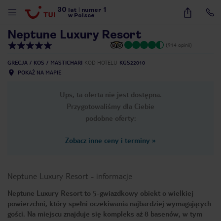
30
1
1
/
61
lat
|
numer
w Polsce
Neptune Luxury Resort
(914 opinii)
GRECJA
KOS
MASTICHARI
KOD HOTELU
KGS22010
POKAŻ NA MAPIE
Ups, ta oferta nie jest dostępna.
Przygotowaliśmy dla Ciebie
podobne oferty:
Zobacz inne ceny i terminy
»
Neptune Luxury Resort
-
informacje
Neptune Luxury Resort to 5-gwiazdkowy obiekt o wielkiej
powierzchni, który spełni oczekiwania najbardziej wymagających
nute
gości. Na miejscu znajduje się kompleks aż 8 basenów, w tym