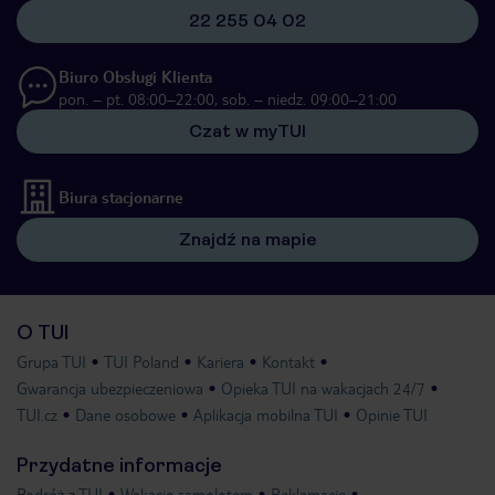
22 255 04 02
Biuro Obsługi Klienta
pon. – pt. 08:00–22:00, sob. – niedz. 09:00–21:00
Czat w myTUI
Biura stacjonarne
Znajdź na mapie
O TUI
Grupa TUI
TUI Poland
Kariera
Kontakt
Gwarancja ubezpieczeniowa
Opieka TUI na wakacjach 24/7
TUI.cz
Dane osobowe
Aplikacja mobilna TUI
Opinie TUI
Przydatne informacje
Podróż z TUI
Wakacje samolotem
Reklamacje