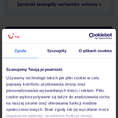
Sprawdź szczegóły wariantów ochrony
»
Dlaczego warto wybrać TUI?
Zgoda
Szczegóły
O plikach cookies
Lider niskich cen
Największe biuro
30 lat w P
podróży w Polsce
Szanujemy Twoją prywatność
Używamy technologii takich jak pliki cookie w celu
poprawy komfortu użytkowania strony oraz
personalizowania wyświetlanych treści i reklam. Pliki
cookie wykorzystywane są także do analizowania ruchu
Hotel
na naszej stronie oraz oferowania funkcji mediów
społecznościowych. Brak zgody lub jej wycofanie może
negatywnie wpłynąć na niektóre funkcje strony.