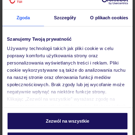
Hotel
Zgoda
Szczegóły
O plikach cookies
Opinie
Szanujemy Twoją prywatność
Używamy technologii takich jak pliki cookie w celu
poprawy komfortu użytkowania strony oraz
Pokoje
personalizowania wyświetlanych treści i reklam. Pliki
cookie wykorzystywane są także do analizowania ruchu
na naszej stronie oraz oferowania funkcji mediów
Wyżywienie
społecznościowych. Brak zgody lub jej wycofanie może
negatywnie wpłynąć na niektóre funkcje strony.
Klikając „Zezwól na wszystkie” wyrażasz zgodę na
Atrakcje
umieszczenie wszystkich plików cookie. Możesz jednak
personalizować swój wybór wchodząc w zakładkę
„Szczegóły”
Zezwól na wszystkie
Ważne informacje
Szczegółowe informacje o plikach cookie znajdziesz