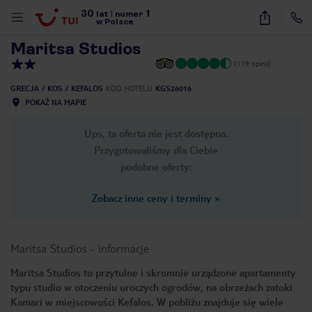
30
1
1
/
14
lat
|
numer
w Polsce
Maritsa Studios
(119 opinii)
GRECJA
KOS
KEFALOS
KOD HOTELU
KGS26016
POKAŻ NA MAPIE
Ups, ta oferta nie jest dostępna.
Przygotowaliśmy dla Ciebie
podobne oferty:
Zobacz inne ceny i terminy
»
Maritsa Studios
-
informacje
Maritsa Studios to przytulne i skromnie urządzone apartamenty
typu studio w otoczeniu uroczych ogrodów, na obrzeżach zatoki
nute
Kamari w miejscowości Kefalos. W pobliżu znajduje się wiele