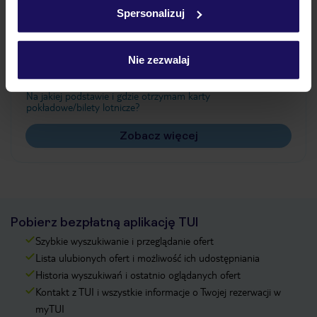
w
polityce plików cookies
oraz
polityce prywatności
.
Spersonalizuj
Często zadawane pytania
Nie zezwalaj
Jak zmienić uczestników/osobę zgłaszającą?
Czy w Hotelu będzie przedstawiciel TUI?
Na jakiej podstawie i gdzie otrzymam karty
pokładowe/bilety lotnicze?
Zobacz więcej
Pobierz bezpłatną aplikację TUI
Szybkie wyszukiwanie i przeglądanie ofert
Lista ulubionych ofert i możliwość ich udostępniania
Historia wyszukiwań i ostatnio oglądanych ofert
Kontakt z TUI i wszystkie informacje o Twojej rezerwacji w
myTUI