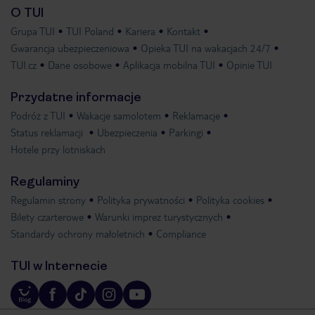
O TUI
Grupa TUI
TUI Poland
Kariera
Kontakt
Gwarancja ubezpieczeniowa
Opieka TUI na wakacjach 24/7
TUI.cz
Dane osobowe
Aplikacja mobilna TUI
Opinie TUI
Przydatne informacje
Podróż z TUI
Wakacje samolotem
Reklamacje
Status reklamacji
Ubezpieczenia
Parkingi
Hotele przy lotniskach
Regulaminy
Regulamin strony
Polityka prywatności
Polityka cookies
Bilety czarterowe
Warunki imprez turystycznych
Standardy ochrony małoletnich
Compliance
TUI w Internecie