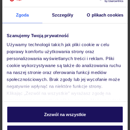
Hotel
Zgoda
Szczegóły
O plikach cookies
Opinie
Szanujemy Twoją prywatność
Używamy technologii takich jak pliki cookie w celu
Pokoje
poprawy komfortu użytkowania strony oraz
personalizowania wyświetlanych treści i reklam. Pliki
cookie wykorzystywane są także do analizowania ruchu
Wyżywienie
na naszej stronie oraz oferowania funkcji mediów
społecznościowych. Brak zgody lub jej wycofanie może
negatywnie wpłynąć na niektóre funkcje strony.
Klikając „Zezwól na wszystkie” wyrażasz zgodę na
Atrakcje
umieszczenie wszystkich plików cookie. Możesz jednak
personalizować swój wybór wchodząc w zakładkę
„Szczegóły”
Zezwól na wszystkie
Ważne informacje
Szczegółowe informacje o plikach cookie znajdziesz
w
polityce plików cookies
oraz
polityce prywatności
.