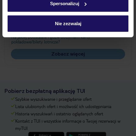
Spersonalizuj
Często zadawane pytania
Jak zmienić uczestników/osobę zgłaszającą?
Nie zezwalaj
Czy w Hotelu będzie przedstawiciel TUI?
Na jakiej podstawie i gdzie otrzymam karty
pokładowe/bilety lotnicze?
Zobacz więcej
Pobierz bezpłatną aplikację TUI
Szybkie wyszukiwanie i przeglądanie ofert
Lista ulubionych ofert i możliwość ich udostępniania
Historia wyszukiwań i ostatnio oglądanych ofert
Kontakt z TUI i wszystkie informacje o Twojej rezerwacji w
myTUI