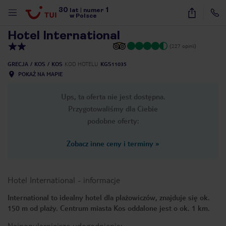
30
1
1
/
28
lat
|
numer
w Polsce
Hotel International
(227 opinii)
GRECJA
KOS
KOS
KOD HOTELU
KGS11035
POKAŻ NA MAPIE
Ups, ta oferta nie jest dostępna.
Przygotowaliśmy dla Ciebie
podobne oferty:
Zobacz inne ceny i terminy
»
Hotel International
-
informacje
International to idealny hotel dla plażowiczów, znajduje się ok.
150 m od plaży. Centrum miasta Kos oddalone jest o ok. 1 km.
nute
Najpopularniejsze udogodnienia: