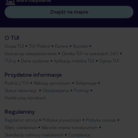
Biura stacjonarne
Znajdź na mapie
O TUI
Grupa TUI
TUI Poland
Kariera
Kontakt
Gwarancja ubezpieczeniowa
Opieka TUI na wakacjach 24/7
TUI.cz
Dane osobowe
Aplikacja mobilna TUI
Opinie TUI
Przydatne informacje
Podróż z TUI
Wakacje samolotem
Reklamacje
Status reklamacji
Ubezpieczenia
Parkingi
Hotele przy lotniskach
Regulaminy
Regulamin strony
Polityka prywatności
Polityka cookies
Bilety czarterowe
Warunki imprez turystycznych
Standardy ochrony małoletnich
Compliance