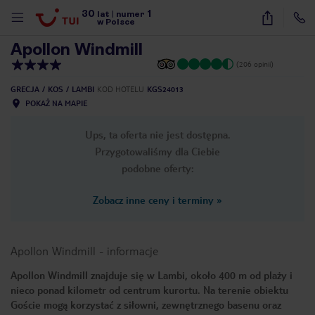
30
1
1
/
21
lat
|
numer
w Polsce
Apollon Windmill
(206 opinii)
GRECJA
KOS
LAMBI
KOD HOTELU
KGS24013
POKAŻ NA MAPIE
Ups, ta oferta nie jest dostępna.
Przygotowaliśmy dla Ciebie
podobne oferty:
Zobacz inne ceny i terminy
»
Apollon Windmill
-
informacje
Apollon Windmill znajduje się w Lambi, około 400 m od plaży i
nieco ponad kilometr od centrum kurortu. Na terenie obiektu
nute
Goście mogą korzystać z siłowni, zewnętrznego basenu oraz