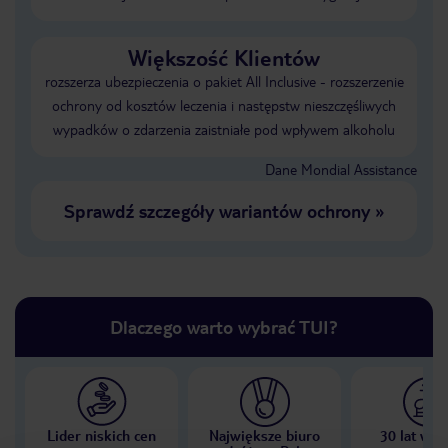
Większość Klientów
rozszerza ubezpieczenia o pakiet All Inclusive - rozszerzenie
ochrony od kosztów leczenia i następstw nieszczęśliwych
wypadków o zdarzenia zaistniałe pod wpływem alkoholu
Dane Mondial Assistance
Sprawdź szczegóły wariantów ochrony
»
Dlaczego warto wybrać TUI?
Lider niskich cen
Największe biuro
30 lat w P