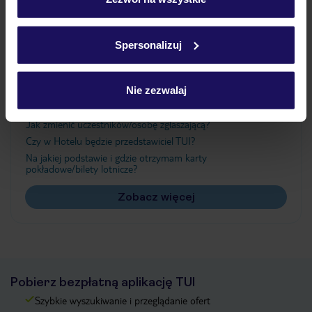
Szczegółowe informacje o plikach cookie znajdziesz
w
polityce plików cookies
oraz
polityce prywatności
.
Ważne informacje
Spersonalizuj
Nie zezwalaj
Często zadawane pytania
Jak zmienić uczestników/osobę zgłaszającą?
Czy w Hotelu będzie przedstawiciel TUI?
Na jakiej podstawie i gdzie otrzymam karty
pokładowe/bilety lotnicze?
Zobacz więcej
Pobierz bezpłatną aplikację TUI
Szybkie wyszukiwanie i przeglądanie ofert