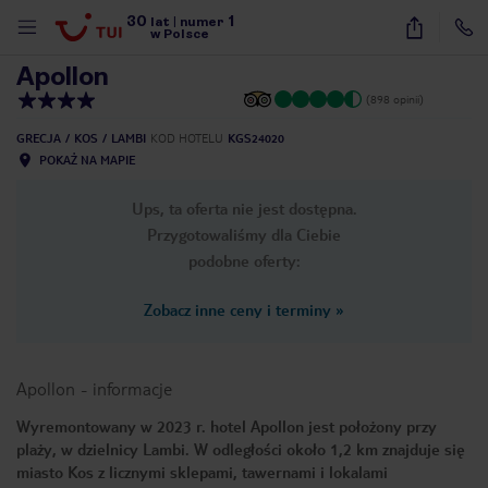
30
1
1
/
42
lat
|
numer
w Polsce
Apollon
(898 opinii)
GRECJA
KOS
LAMBI
KOD HOTELU
KGS24020
POKAŻ NA MAPIE
Ups, ta oferta nie jest dostępna.
Przygotowaliśmy dla Ciebie
podobne oferty:
Zobacz inne ceny i terminy
»
Apollon
-
informacje
Wyremontowany w 2023 r. hotel Apollon jest położony przy
plaży, w dzielnicy Lambi. W odległości około 1,2 km znajduje się
nute
miasto Kos z licznymi sklepami, tawernami i lokalami