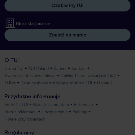
Czat w myTUI
Biura stacjonarne
Znajdź na mapie
O TUI
Grupa TUI
TUI Poland
Kariera
Kontakt
Gwarancja ubezpieczeniowa
Opieka TUI na wakacjach 24/7
TUI.cz
Dane osobowe
Aplikacja mobilna TUI
Opinie TUI
Przydatne informacje
Podróż z TUI
Wakacje samolotem
Reklamacje
Status reklamacji
Ubezpieczenia
Parkingi
Hotele przy lotniskach
Regulaminy