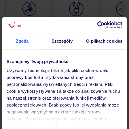
Lider niskich cen
Największe biuro
30 lat w P
podróży w Polsce
Zgoda
Szczegóły
O plikach cookies
Hotel
Szanujemy Twoją prywatność
Używamy technologii takich jak pliki cookie w celu
poprawy komfortu użytkowania strony oraz
Opinie
personalizowania wyświetlanych treści i reklam. Pliki
cookie wykorzystywane są także do analizowania ruchu
na naszej stronie oraz oferowania funkcji mediów
Pokoje
społecznościowych. Brak zgody lub jej wycofanie może
negatywnie wpłynąć na niektóre funkcje strony.
Klikając „Zezwól na wszystkie” wyrażasz zgodę na
Wyżywienie
umieszczenie wszystkich plików cookie. Możesz jednak