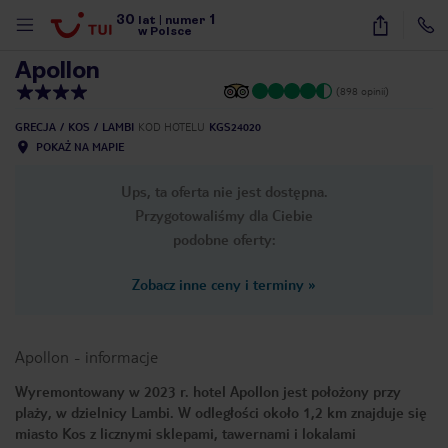
30
1
1
/
42
lat
|
numer
w Polsce
Apollon
(898 opinii)
GRECJA
KOS
LAMBI
KOD HOTELU
KGS24020
POKAŻ NA MAPIE
Ups, ta oferta nie jest dostępna.
Przygotowaliśmy dla Ciebie
podobne oferty:
Zobacz inne ceny i terminy
»
Apollon
-
informacje
Wyremontowany w 2023 r. hotel Apollon jest położony przy
plaży, w dzielnicy Lambi. W odległości około 1,2 km znajduje się
nute
miasto Kos z licznymi sklepami, tawernami i lokalami