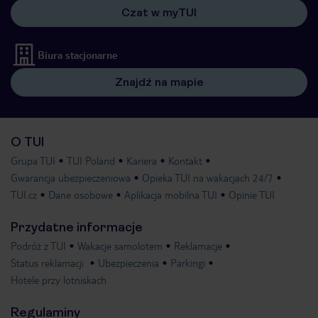
Czat w myTUI
Biura stacjonarne
Znajdź na mapie
O TUI
Grupa TUI
TUI Poland
Kariera
Kontakt
Gwarancja ubezpieczeniowa
Opieka TUI na wakacjach 24/7
TUI.cz
Dane osobowe
Aplikacja mobilna TUI
Opinie TUI
Przydatne informacje
Podróż z TUI
Wakacje samolotem
Reklamacje
Status reklamacji
Ubezpieczenia
Parkingi
Hotele przy lotniskach
Regulaminy