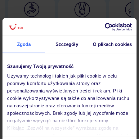
Lider niskich cen
Największe biuro
30 lat w P
podróży w Polsce
Zgoda
Szczegóły
O plikach cookies
Hotel
Szanujemy Twoją prywatność
Używamy technologii takich jak pliki cookie w celu
poprawy komfortu użytkowania strony oraz
Opinie
personalizowania wyświetlanych treści i reklam. Pliki
cookie wykorzystywane są także do analizowania ruchu
na naszej stronie oraz oferowania funkcji mediów
Pokoje
społecznościowych. Brak zgody lub jej wycofanie może
negatywnie wpłynąć na niektóre funkcje strony.
Klikając „Zezwól na wszystkie” wyrażasz zgodę na
Wyżywienie
umieszczenie wszystkich plików cookie. Możesz jednak