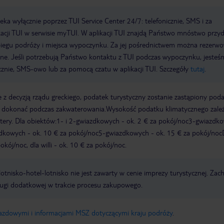
a wyłącznie poprzez TUI Service Center 24/7: telefonicznie, SMS i za
acji TUI w serwisie myTUI. W aplikacji TUI znajdą Państwo mnóstwo przy
biegu podróży i miejsca wypoczynku. Za jej pośrednictwem można rezerw
wne. Jeśli potrzebują Państwo kontaktu z TUI podczas wypoczynku, jeste
icznie, SMS-owo lub za pomocą czatu w aplikacji TUI. Szczegóły
tutaj
.
 z decyzją rządu greckiego, podatek turystyczny zostanie zastąpiony pod
y dokonać podczas zakwaterowania.Wysokość podatku klimatycznego zale
watery. Dla obiektów:1- i 2-gwiazdkowych - ok. 2 € za pokój/noc3-gwiazdk
zdkowych - ok. 10 € za pokój/noc5-gwiazdkowych - ok. 15 € za pokój/noc
kój/noc, dla willi - ok. 10 € za pokój/noc.
e lotnisko-hotel-lotnisko nie jest zawarty w cenie imprezy turystycznej. Za
ługi dodatkowej w trakcie procesu zakupowego.
jazdowymi i informacjami MSZ dotyczącymi kraju podróży
.