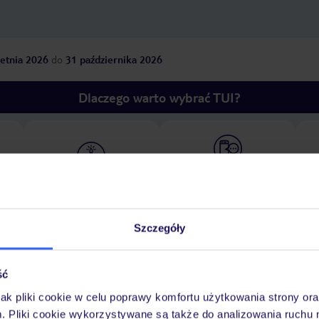
etnia 2026
do
31 października 2026
Dlaczego warto wybrać TUI?
óży
Tylko u nas opieka na
10
30 lat w Polsce
wakacjach 24/7
Szczegóły
Pokoje
Wyżywienie
Atrakcje
Ważne i
ść
jak pliki cookie w celu poprawy komfortu użytkowania strony or
m. Pliki cookie wykorzystywane są także do analizowania ruchu 