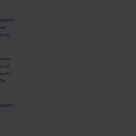
datnych
ować
śmy do
atkiem
ży od
owych -
Dla
chęcamy