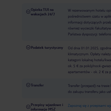
Opieka TUI na
W rezerwowanym hotelu opiek
wakacjach 24/7
pośrednictwem czatu w aplik
informacji dotyczących prze
również wycieczki fakultaty
Państwa dyspozycji: telefon
Podatek turystyczny
Od dnia 01.01.2025, zgodnie
klimatycznym. Opłaty należ
kategorii lokalnej hotelu/k
ok. 5 € za pokój/noc4-gwia
apartamentów - ok. 2 € za po
Transfer
Transfer (przejazd) na trasi
do zakupu transferu jako us
Przepisy wjazdowe i
Zapoznaj się z przepisami w
informacje MSZ