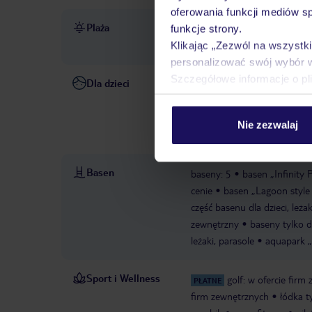
oferowania funkcji mediów s
Plaża
bezpośrednio przy piaszczy
funkcje strony.
częścią prywatną hotelu)
p
Klikając „Zezwól na wszystk
personalizować swój wybór 
Szczegółowe informacje o pl
Dla dzieci
basen dla dzieci „Kids area 
cenie, parasole: w cenie
op
dzieci
miniklub: w cenie
Nie zezwalaj
dzieci/niemowląt: w cenie
p
Basen
baseny: 5
basen „Infinity 
cenie
basen „Lagoon style 
część basenu dla dzieci, leżak
zewnętrzny
baseny tylko d
leżaki, parasole
aquapark „
Sport i Wellness
golf: w ofercie firm
PŁATNE
firm zewnętrznych
łódka t