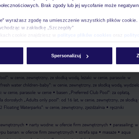
połecznościowych. Brak zgody lub jej wycofanie może negatywni
sto-żwirowej plaży z malowniczym widokiem na zatokę Komeno
publiczn
iaszczysto-żwirowa
schody prowadzące do plaży
ręczniki
ie” wyrażasz zgodę na umieszczenie wszystkich plików cookie
wchodząc w zakładkę „Szczegóły”
ikach cookie znajdziesz w
polityce plików cookies
oraz
polity
of the lagoon fresh water pool": w cenie, zewnętrzny, ze słodką wodą, leżak
ieka nad dziećmi: za opłatą
menu dla niemowląt
wysokie krzesełka dla
animacje dla dzieci: kilka razy w tygodniu
plac zabaw
łóżeczka dla
Spersonalizuj
Z
okój gier i zabaw: 4-12 lat
klub dla nastolatków: 13-17 lat, w cenie
Pool": w cenie, zewnętrzny, ze słodką wodą, leżaki: w cenie, parasole: w
fresh water children-baby": w cenie, zewnętrzny, ze słodką wodą, wydziel
i: w cenie, parasole: w cenie
basen „Preferred Club Pool": za opłatą,
la dorosłych „Adults only pool": od 16 lat, w cenie, zewnętrzny, ze słodką
2 Floating Waterparks": w cenie, zewnętrzny, zjeżdżalnia
ręczniki
 zewnętrznych
narty wodne: w ofercie firm zewnętrznych
parasailing: w
ypu banan: w ofercie firm zewnętrznych
strefa spa
masaże
aqua