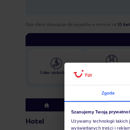
Opis oferty obowiązuje dla wyjazdów w terminie
od
25 kwi
Największe biuro podr
Lider niskich cen
w Polsce
Zgoda
Hotel
top
Szanujemy Twoją prywatno
Hotel
Używamy technologii takich 
wyświetlanych treści i rekla