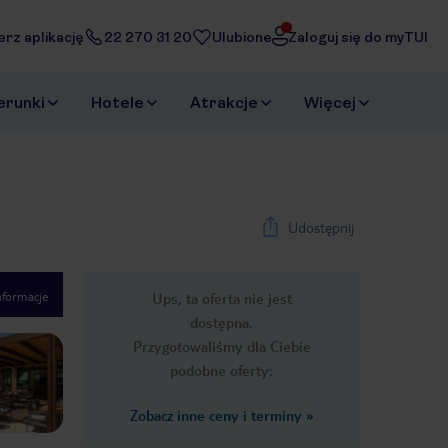
erz aplikację
22 270 31 20
Ulubione
Zaloguj się do myTUI
erunki
Hotele
Atrakcje
Więcej
Udostępnij
nformacje
Ups, ta oferta nie jest
1
/
78
dostępna.
Next slide
Przygotowaliśmy dla Ciebie
podobne oferty:
Zobacz inne ceny i terminy
»