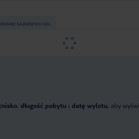
LENDARZ NAJNIŻSZYCH CEN
tnisko
,
długość pobytu
i
datę wylotu
, aby wyświe