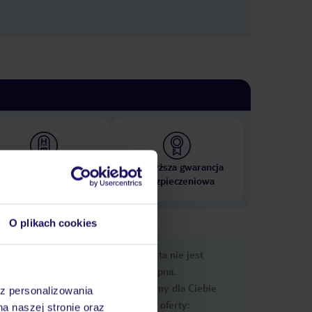
 000 hoteli w ponad 50
Najwyższa gwarancja
krajach
ubezpieczeniowa
O plikach cookies
nformacje
Ups, ta oferta nie jest
dostępna.
Przygotowaliśmy dla Ciebie
az personalizowania
podobne oferty:
na naszej stronie oraz