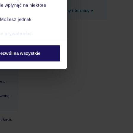
e wpłynąć na niektóre
Zobacz inne ceny i terminy
»
a (z
. Możesz jednak
ce prywatności
.
i: w
ezwól na wszystkie
ona
 wodą,
 ofercie