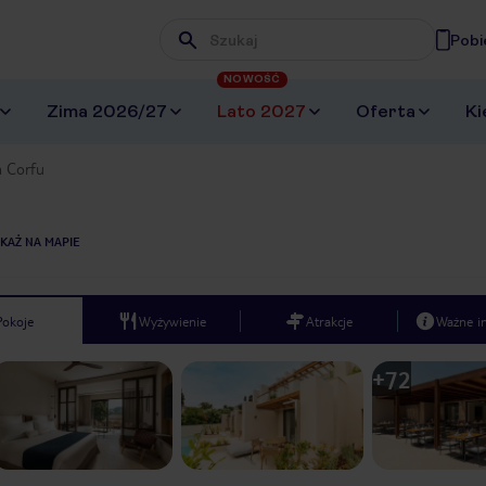
Pobi
Wpisz frazę, której szukasz
NOWOŚĆ
Zima 2026/27
Lato 2027
Oferta
Ki
a Corfu
KAŻ NA MAPIE
Pokoje
Wyżywienie
Atrakcje
Ważne i
+
72