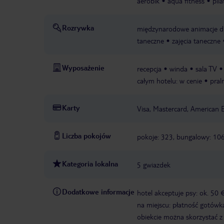
aerobik
aqua fitness
pila
Rozrywka
międzynarodowe animacje dl
taneczne
zajęcia taneczne
Wyposażenie
recepcja
winda
sala TV
całym hotelu: w cenie
pral
Karty
Visa, Mastercard, American 
Liczba pokojów
pokoje: 323, bungalowy: 10
Kategoria lokalna
5 gwiazdek
Dodatkowe informacje
hotel akceptuje psy: ok. 50
na miejscu: płatność gotówką
obiekcie można skorzystać z