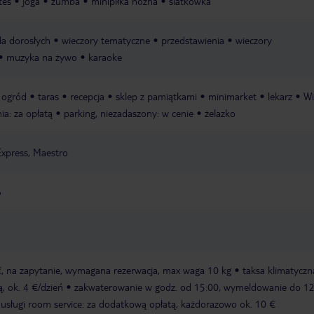
tes
joga
zumba
minipiłka nożna
siatkówka
a dorosłych
wieczory tematyczne
przedstawienia
wieczory
muzyka na żywo
karaoke
ogród
taras
recepcja
sklep z pamiątkami
minimarket
lekarz
Wi
nia: za opłatą
parking, niezadaszony: w cenie
żelazko
Express, Maestro
6
 €, na zapytanie, wymagana rezerwacja, max waga 10 kg
taksa klimatyczn
, ok. 4 €/dzień
zakwaterowanie w godz. od 15:00, wymeldowanie do 12
 usługi room service: za dodatkową opłatą, każdorazowo ok. 10 €