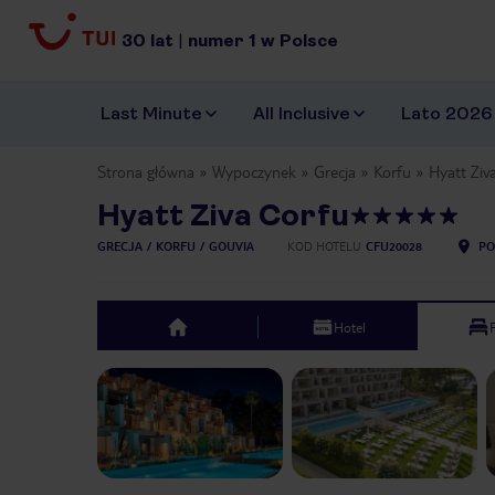
30
lat
|
numer
1
w Polsce
Last Minute
All Inclusive
Lato 2026
Strona główna
Wypoczynek
Grecja
Korfu
Hyatt Ziv
Hyatt Ziva Corfu
GRECJA
KORFU
GOUVIA
KOD HOTELU
CFU20028
PO
Hotel
top
Previous slide