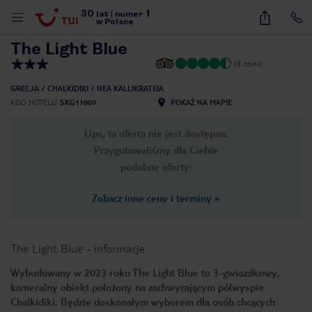
30
1
1
/
22
lat
|
numer
w Polsce
The Light Blue
(8 opinii)
GRECJA
CHALKIDIKI
NEA KALLIKRATEIA
KOD HOTELU
SKG11009
POKAŻ NA MAPIE
Ups, ta oferta nie jest dostępna.
Przygotowaliśmy dla Ciebie
podobne oferty:
Zobacz inne ceny i terminy
»
The Light Blue
-
informacje
Wybudowany w 2023 roku The Light Blue to 3-gwiazdkowy,
kameralny obiekt położony na zachwycającym półwyspie
nute
Chalkidiki. Będzie doskonałym wyborem dla osób chcących