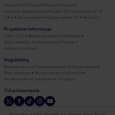
Grupa TUI
TUI Poland
Kariera
Kontakt
Gwarancja ubezpieczeniowa
Opieka TUI na wakacjach 24/7
TUI.cz
Dane osobowe
Aplikacja mobilna TUI
Opinie TUI
Przydatne informacje
Podróż z TUI
Wakacje samolotem
Reklamacje
Status reklamacji
Ubezpieczenia
Parkingi
Hotele przy lotniskach
Regulaminy
Regulamin strony
Polityka prywatności
Polityka cookies
Bilety czarterowe
Warunki imprez turystycznych
Standardy ochrony małoletnich
Compliance
TUI w Internecie
Prezentowane na stronie internetowej tui.pl ogłoszenia, reklamy, cenniki i