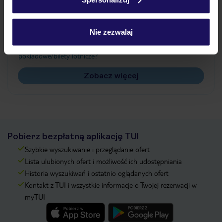
Często zadawane pytania
Jak zmienić uczestników/osobę zgłaszającą?
Nie zezwalaj
Czy w Hotelu będzie przedstawiciel TUI?
Na jakiej podstawie i gdzie otrzymam karty
pokładowe/bilety lotnicze?
Zobacz więcej
Pobierz bezpłatną aplikację TUI
Szybkie wyszukiwanie i przeglądanie ofert
Lista ulubionych ofert i możliwość ich udostępniania
Historia wyszukiwań i ostatnio oglądanych ofert
Kontakt z TUI i wszystkie informacje o Twojej rezerwacji w
myTUI