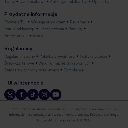
TUI.cz
Dane osobowe
Aplikacja mobilna TUI
Opinie TUI
Przydatne informacje
Podróż z TUI
Wakacje samolotem
Reklamacje
Status reklamacji
Ubezpieczenia
Parkingi
Hotele przy lotniskach
Regulaminy
Regulamin strony
Polityka prywatności
Polityka cookies
Bilety czarterowe
Warunki imprez turystycznych
Standardy ochrony małoletnich
Compliance
TUI w Internecie
Prezentowane na stronie internetowej tui.pl ogłoszenia, reklamy, cenniki i
informacje nie stanowią oferty w rozumieniu przepisów Kodeksu Cywilnego.
Copyright Biuro podróży TUI 2026