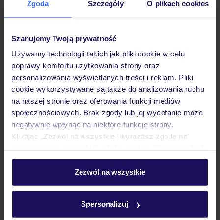
Zgoda
Szczegóły
O plikach cookies
Hotel
Szanujemy Twoją prywatność
Pokoje
Używamy technologii takich jak pliki cookie w celu
poprawy komfortu użytkowania strony oraz
personalizowania wyświetlanych treści i reklam. Pliki
Wyżywienie
cookie wykorzystywane są także do analizowania ruchu
na naszej stronie oraz oferowania funkcji mediów
społecznościowych. Brak zgody lub jej wycofanie może
Atrakcje
negatywnie wpłynąć na niektóre funkcje strony.
Klikając „Zezwól na wszystkie” wyrażasz zgodę na
umieszczenie wszystkich plików cookie. Możesz jednak
Ważne informacje
personalizować swój wybór wchodząc w zakładkę
„Szczegóły”
Zezwól na wszystkie
Szczegółowe informacje o plikach cookie znajdziesz
w
polityce plików cookies
oraz
polityce prywatności
.
Często zadawane pytania
Spersonalizuj
Jak zmienić uczestników/osobę zgłaszającą?