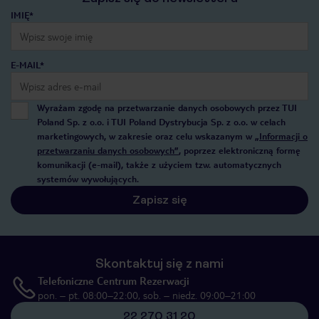
IMIĘ*
E-MAIL*
Wyrażam zgodę na przetwarzanie danych osobowych przez TUI
Poland Sp. z o.o. i TUI Poland Dystrybucja Sp. z o.o. w celach
marketingowych, w zakresie oraz celu wskazanym w
„Informacji o
przetwarzaniu danych osobowych”
, poprzez elektroniczną formę
komunikacji (e-mail), także z użyciem tzw. automatycznych
systemów wywołujących.
Zapisz się
Skontaktuj się z nami
Telefoniczne Centrum Rezerwacji
pon. – pt. 08:00–22:00, sob. – niedz. 09:00–21:00
22 270 31 20