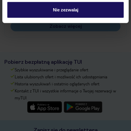
Czy w Hotelu będzie przedstawiciel TUI?
Na jakiej podstawie i gdzie otrzymam karty
Nie zezwalaj
pokładowe/bilety lotnicze?
Zobacz więcej
Pobierz bezpłatną aplikację TUI
Szybkie wyszukiwanie i przeglądanie ofert
Lista ulubionych ofert i możliwość ich udostępniania
Historia wyszukiwań i ostatnio oglądanych ofert
Kontakt z TUI i wszystkie informacje o Twojej rezerwacji w
myTUI
Zapisz się do newslettera