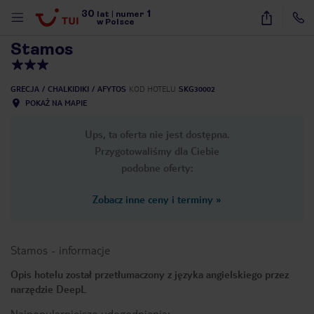
30
1
1
/
28
lat
|
numer
w Polsce
Stamos
GRECJA
CHALKIDIKI
AFYTOS
KOD HOTELU
SKG30002
POKAŻ NA MAPIE
Ups, ta oferta nie jest dostępna.
Przygotowaliśmy dla Ciebie
podobne oferty:
Zobacz inne ceny i terminy
»
Stamos
-
informacje
Opis hotelu został przetłumaczony z języka angielskiego przez
narzędzie DeepL
nute
Najpopularniejsze udogodnienia: