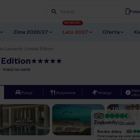
Pobi
Wpisz frazę, której szukasz
NOWOŚĆ
Zima 2026/27
Lato 2027
Oferta
Ki
ia Leonardo Limited Edition
Edition
POKAŻ NA MAPIE
Ważn
Pokoje
Wyżywienie
Atrakcje
infor
+
28
Znakomity
(
370
opinii
)
Wyjątkowy
Bardzo dobry
Hotel położony na wzgórzu, dzięki
Hotel znajduje się około godz
temu gwarantuje absolutnie
lotniska i jest pięknie położon