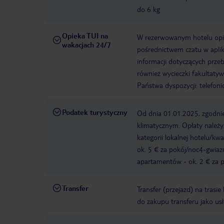
do 6 kg
Opieka TUI na
W rezerwowanym hotelu opiek
wakacjach 24/7
pośrednictwem czatu w aplik
informacji dotyczących prze
również wycieczki fakultaty
Państwa dyspozycji: telefon
Podatek turystyczny
Od dnia 01.01.2025, zgodnie
klimatycznym. Opłaty należ
kategorii lokalnej hotelu/k
ok. 5 € za pokój/noc4-gwia
apartamentów - ok. 2 € za po
Transfer
Transfer (przejazd) na trasi
do zakupu transferu jako us