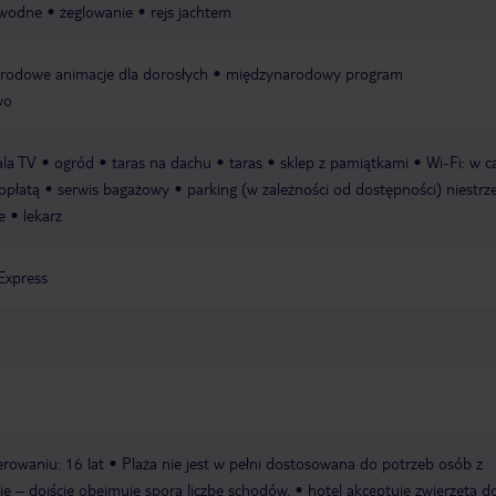
wrócić oraz polecić je innym.
to śmiało, polecam!
 wodne
żeglowanie
rejs jachtem
rodowe animacje dla dorosłych
międzynarodowy program
wo
ala TV
ogród
taras na dachu
taras
sklep z pamiątkami
Wi-Fi: w c
 opłatą
serwis bagażowy
parking (w zależności od dostępności) niestrz
e
lekarz
Express
rowaniu: 16 lat
Plaża nie jest w pełni dostosowana do potrzeb osób z
ię – dojście obejmuje sporą liczbę schodów.
hotel akceptuje zwierzęta 