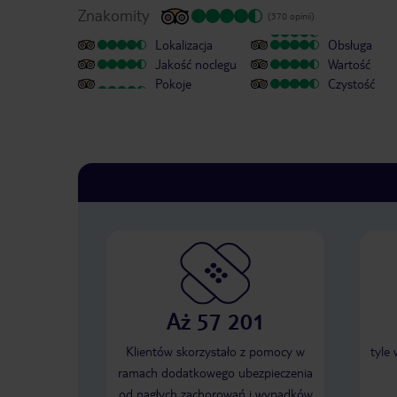
Znakomity
(370 opinii)
Lokalizacja
Obsługa
Jakość noclegu
Wartość
Pokoje
Czystość
Aż 57 201
Klientów skorzystało z pomocy w
tyle
ramach dodatkowego ubezpieczenia
od nagłych zachorowań i wypadków