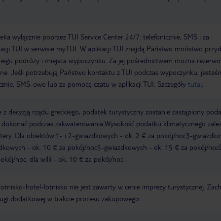
a wyłącznie poprzez TUI Service Center 24/7: telefonicznie, SMS i za
acji TUI w serwisie myTUI. W aplikacji TUI znajdą Państwo mnóstwo przy
biegu podróży i miejsca wypoczynku. Za jej pośrednictwem można rezerw
wne. Jeśli potrzebują Państwo kontaktu z TUI podczas wypoczynku, jeste
icznie, SMS-owo lub za pomocą czatu w aplikacji TUI. Szczegóły
tutaj
.
 z decyzją rządu greckiego, podatek turystyczny zostanie zastąpiony pod
y dokonać podczas zakwaterowania.Wysokość podatku klimatycznego zale
watery. Dla obiektów:1- i 2-gwiazdkowych - ok. 2 € za pokój/noc3-gwiazdk
zdkowych - ok. 10 € za pokój/noc5-gwiazdkowych - ok. 15 € za pokój/noc
kój/noc, dla willi - ok. 10 € za pokój/noc.
e lotnisko-hotel-lotnisko nie jest zawarty w cenie imprezy turystycznej. Za
ługi dodatkowej w trakcie procesu zakupowego.