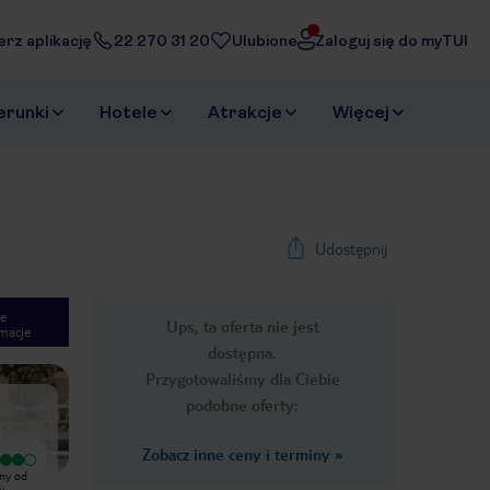
erz aplikację
22 270 31 20
Ulubione
Zaloguj się do myTUI
erunki
Hotele
Atrakcje
Więcej
Udostępnij
e
Ups, ta oferta nie jest
macje
1
/
34
dostępna.
Next slide
Przygotowaliśmy dla Ciebie
podobne oferty:
Zobacz inne ceny i terminy
»
Wyjątkowy
Hotel nie spełnia wymogów hotelu 5
iny od
Polecam to miejsce na wakację dla
gwiazdkowego. Standard hotelu to
y,
dorosłych do odhaczenia. Po