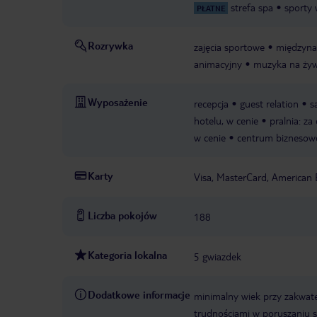
strefa spa
sporty
PŁATNE
Rozrywka
zajęcia sportowe
międzyna
animacyjny
muzyka na ży
Wyposażenie
recepcja
guest relation
s
hotelu, w cenie
pralnia: za
w cenie
centrum biznesow
Karty
Visa, MasterCard, American 
Liczba pokojów
188
Kategoria lokalna
5 gwiazdek
Dodatkowe informacje
minimalny wiek przy zakwate
trudnościami w poruszaniu s