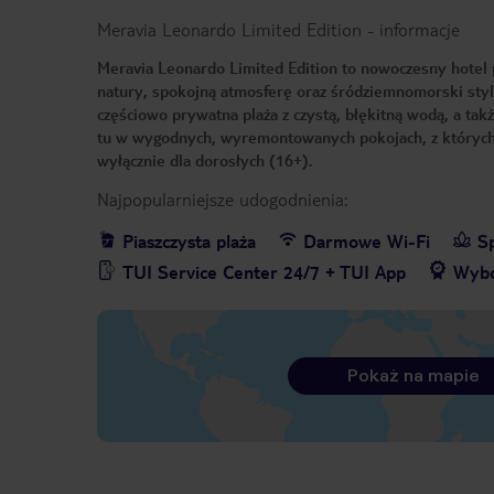
Meravia Leonardo Limited Edition
-
informacje
Meravia Leonardo Limited Edition to nowoczesny hotel 
natury, spokojną atmosferę oraz śródziemnomorski styl 
częściowo prywatna plaża z czystą, błękitną wodą, a ta
tu w wygodnych, wyremontowanych pokojach, z których 
wyłącznie dla dorosłych (16+).
Najpopularniejsze udogodnienia:
Piaszczysta plaża
Darmowe Wi-Fi
S
TUI Service Center 24/7 + TUI App
Wybó
Pokaż na mapie