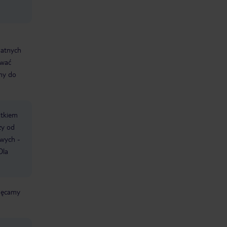
datnych
ować
śmy do
atkiem
ży od
owych -
Dla
chęcamy