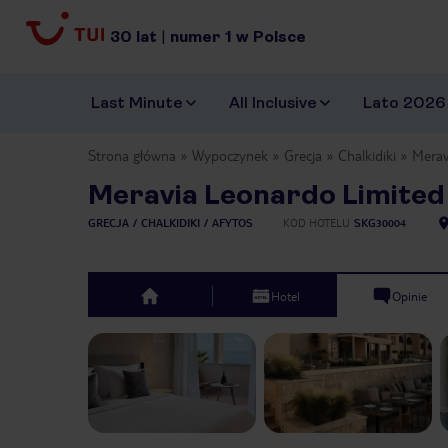
30
lat
|
numer
1
w Polsce
Last Minute
All Inclusive
Lato 2026
Strona główna
Wypoczynek
Grecja
Chalkidiki
Merav
Meravia Leonardo Limited 
GRECJA
CHALKIDIKI
AFYTOS
KOD HOTELU
SKG30004
Hotel
Opinie
top
Previous slide