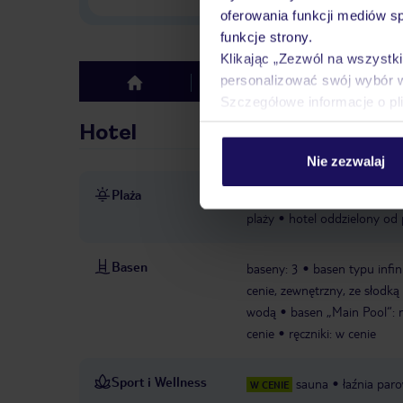
oferowania funkcji mediów s
funkcje strony.
Klikając „Zezwól na wszystk
personalizować swój wybór 
Hotel
Opinie
top
Szczegółowe informacje o pl
Hotel
Nie zezwalaj
Plaża
hotel oddzielony od plaży ul
plaży
hotel oddzielony od p
Basen
baseny: 3
basen typu infi
cenie, zewnętrzny, ze słodk
wodą
basen „Main Pool“: m
cenie
ręczniki: w cenie
Sport i Wellness
sauna
łaźnia par
W CENIE