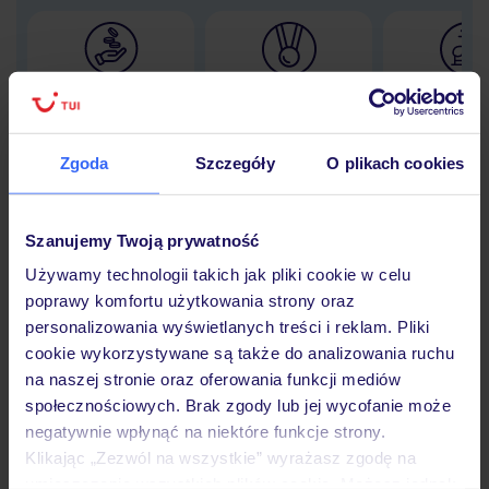
Lider niskich cen
Największe biuro
30 lat w P
podróży w Polsce
Zgoda
Szczegóły
O plikach cookies
Szanujemy Twoją prywatność
Hotel
Używamy technologii takich jak pliki cookie w celu
poprawy komfortu użytkowania strony oraz
Opinie
personalizowania wyświetlanych treści i reklam. Pliki
cookie wykorzystywane są także do analizowania ruchu
na naszej stronie oraz oferowania funkcji mediów
Pokoje
społecznościowych. Brak zgody lub jej wycofanie może
negatywnie wpłynąć na niektóre funkcje strony.
Klikając „Zezwól na wszystkie” wyrażasz zgodę na
umieszczenie wszystkich plików cookie. Możesz jednak