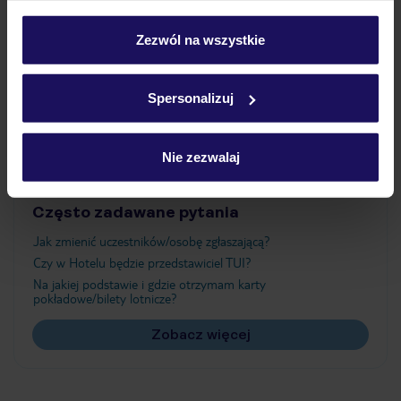
Wyżywienie
personalizować swój wybór wchodząc w zakładkę
„Szczegóły”
Zezwól na wszystkie
Szczegółowe informacje o plikach cookie znajdziesz
Atrakcje
w
polityce plików cookies
oraz
polityce prywatności
.
Spersonalizuj
Ważne informacje
Nie zezwalaj
Często zadawane pytania
Jak zmienić uczestników/osobę zgłaszającą?
Czy w Hotelu będzie przedstawiciel TUI?
Na jakiej podstawie i gdzie otrzymam karty
pokładowe/bilety lotnicze?
Zobacz więcej