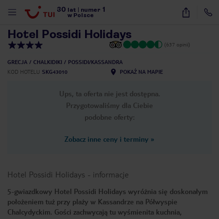
30
1
1
/
26
lat
|
numer
w Polsce
Hotel Possidi Holidays
(637 opinii)
GRECJA
CHALKIDIKI
POSSIDI/KASSANDRA
KOD HOTELU
SKG43010
POKAŻ NA MAPIE
Ups, ta oferta nie jest dostępna.
Przygotowaliśmy dla Ciebie
podobne oferty:
Zobacz inne ceny i terminy
»
Hotel Possidi Holidays
-
informacje
5-gwiazdkowy Hotel Possidi Holidays wyróżnia się doskonałym
położeniem tuż przy plaży w Kassandrze na Półwyspie
nute
Chalcydyckim. Gości zachwycają tu wyśmienita kuchnia,