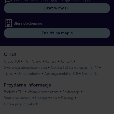
pon. – pt. 08:00–22:00, sob. – niedz. 09:00–21:00
Czat w myTUI
Biura stacjonarne
Znajdź na mapie
O TUI
Grupa TUI
TUI Poland
Kariera
Kontakt
Gwarancja ubezpieczeniowa
Opieka TUI na wakacjach 24/7
TUI.cz
Dane osobowe
Aplikacja mobilna TUI
Opinie TUI
Przydatne informacje
Podróż z TUI
Wakacje samolotem
Reklamacje
Status reklamacji
Ubezpieczenia
Parkingi
Hotele przy lotniskach