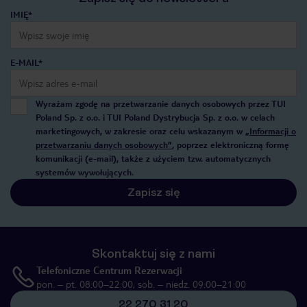
IMIĘ*
E-MAIL*
Wyrażam zgodę na przetwarzanie danych osobowych przez TUI
Poland Sp. z o.o. i TUI Poland Dystrybucja Sp. z o.o. w celach
marketingowych, w zakresie oraz celu wskazanym w
„Informacji o
przetwarzaniu danych osobowych”
, poprzez elektroniczną formę
komunikacji (e-mail), także z użyciem tzw. automatycznych
systemów wywołujących.
Zapisz się
Skontaktuj się z nami
Telefoniczne Centrum Rezerwacji
pon. – pt. 08:00–22:00, sob. – niedz. 09:00–21:00
22 270 31 20