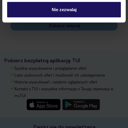
Czy w Hotelu będzie przedstawiciel TUI?
Na jakiej podstawie i gdzie otrzymam karty
Nie zezwalaj
pokładowe/bilety lotnicze?
Zobacz więcej
Pobierz bezpłatną aplikację TUI
Szybkie wyszukiwanie i przeglądanie ofert
Lista ulubionych ofert i możliwość ich udostępniania
Historia wyszukiwań i ostatnio oglądanych ofert
Kontakt z TUI i wszystkie informacje o Twojej rezerwacji w
myTUI
Zapisz się do newslettera