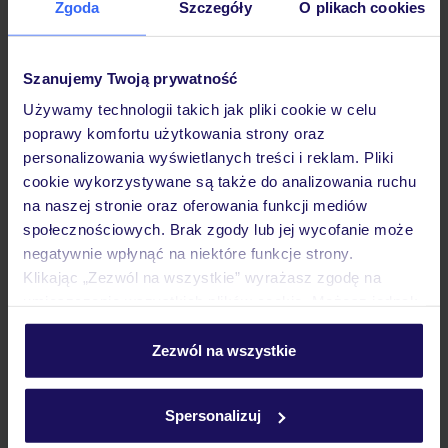
Zgoda
Szczegóły
O plikach cookies
Hotel
Szanujemy Twoją prywatność
Pokoje
Używamy technologii takich jak pliki cookie w celu
poprawy komfortu użytkowania strony oraz
personalizowania wyświetlanych treści i reklam. Pliki
Wyżywienie
cookie wykorzystywane są także do analizowania ruchu
na naszej stronie oraz oferowania funkcji mediów
społecznościowych. Brak zgody lub jej wycofanie może
Atrakcje
negatywnie wpłynąć na niektóre funkcje strony.
Klikając „Zezwól na wszystkie” wyrażasz zgodę na
umieszczenie wszystkich plików cookie. Możesz jednak
Ważne informacje
personalizować swój wybór wchodząc w zakładkę
„Szczegóły”
Zezwól na wszystkie
Szczegółowe informacje o plikach cookie znajdziesz
w
polityce plików cookies
oraz
polityce prywatności
.
Często zadawane pytania
Spersonalizuj
Jak zmienić uczestników/osobę zgłaszającą?