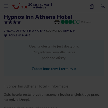
30
1
1
/
16
lat
|
numer
w Polsce
Hypnos Inn Athens Hotel
(14 opinii)
GRECJA
ATTYKA I EVIA
ATENY
KOD HOTELU
ATH11314
POKAŻ NA MAPIE
Ups, ta oferta nie jest dostępna.
Przygotowaliśmy dla Ciebie
podobne oferty:
Zobacz inne ceny i terminy
»
Hypnos Inn Athens Hotel
-
informacje
Opis hotelu został przetłumaczony z języka angielskiego przez
narzędzie DeepL
nute
Najpopularniejsze udogodnienia: