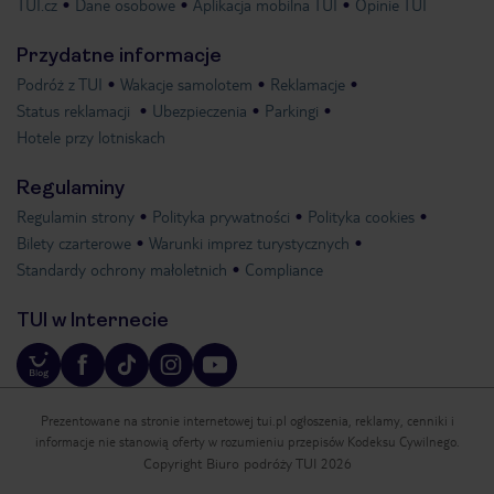
TUI.cz
Dane osobowe
Aplikacja mobilna TUI
Opinie TUI
Przydatne informacje
Podróż z TUI
Wakacje samolotem
Reklamacje
Status reklamacji
Ubezpieczenia
Parkingi
Hotele przy lotniskach
Regulaminy
Regulamin strony
Polityka prywatności
Polityka cookies
Bilety czarterowe
Warunki imprez turystycznych
Standardy ochrony małoletnich
Compliance
TUI w Internecie
Prezentowane na stronie internetowej tui.pl ogłoszenia, reklamy, cenniki i
informacje nie stanowią oferty w rozumieniu przepisów Kodeksu Cywilnego.
Copyright Biuro podróży TUI 2026