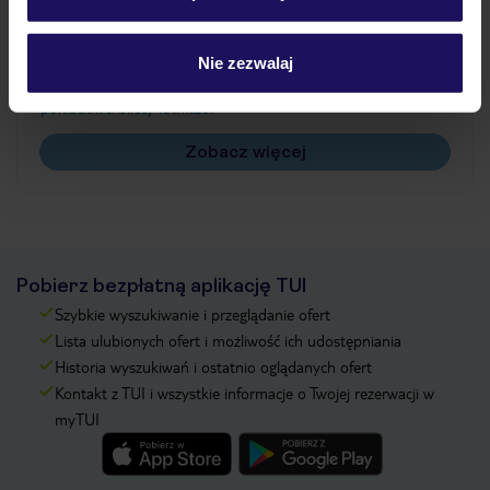
Często zadawane pytania
Jak zmienić uczestników/osobę zgłaszającą?
Nie zezwalaj
Czy w Hotelu będzie przedstawiciel TUI?
Na jakiej podstawie i gdzie otrzymam karty
pokładowe/bilety lotnicze?
Zobacz więcej
Pobierz bezpłatną aplikację TUI
Szybkie wyszukiwanie i przeglądanie ofert
Lista ulubionych ofert i możliwość ich udostępniania
Historia wyszukiwań i ostatnio oglądanych ofert
Kontakt z TUI i wszystkie informacje o Twojej rezerwacji w
myTUI