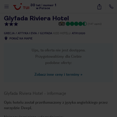
30
1
1
/
52
lat
|
numer
w Polsce
Glyfada Riviera Hotel
(147 opinii)
GRECJA
ATTYKA I EVIA
GLYFADA
KOD HOTELU
ATH12020
POKAŻ NA MAPIE
Ups, ta oferta nie jest dostępna.
Przygotowaliśmy dla Ciebie
podobne oferty:
Zobacz inne ceny i terminy
»
Glyfada Riviera Hotel
-
informacje
Opis hotelu został przetłumaczony z języka angielskiego przez
narzędzie DeepL
nute
Najpopularniejsze udogodnienia: