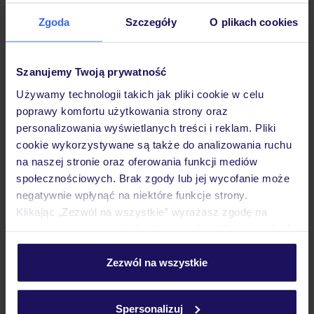
Zgoda
Szczegóły
O plikach cookies
Hotel
Szanujemy Twoją prywatność
Używamy technologii takich jak pliki cookie w celu
Pokoje
poprawy komfortu użytkowania strony oraz
personalizowania wyświetlanych treści i reklam. Pliki
cookie wykorzystywane są także do analizowania ruchu
Wyżywienie
na naszej stronie oraz oferowania funkcji mediów
społecznościowych. Brak zgody lub jej wycofanie może
negatywnie wpłynąć na niektóre funkcje strony.
Atrakcje
Klikając „Zezwól na wszystkie” wyrażasz zgodę na
umieszczenie wszystkich plików cookie. Możesz jednak
personalizować swój wybór wchodząc w zakładkę
Ważne informacje
„Szczegóły”
Zezwól na wszystkie
Szczegółowe informacje o plikach cookie znajdziesz
w
polityce plików cookies
oraz
polityce prywatności
.
Spersonalizuj