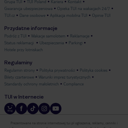
Grupa TUI
TUI Poland
Kariera
Kontakt
Gwarancja ubezpieczeniowa
Opieka TUI na wakacjach 24/7
TUI.cz
Dane osobowe
Aplikacja mobilna TUI
Opinie TUI
Przydatne informacje
Podróż z TUI
Wakacje samolotem
Reklamacje
Status reklamacji
Ubezpieczenia
Parkingi
Hotele przy lotniskach
Regulaminy
Regulamin strony
Polityka prywatności
Polityka cookies
Bilety czarterowe
Warunki imprez turystycznych
Standardy ochrony małoletnich
Compliance
TUI w Internecie
Prezentowane na stronie internetowej tui.pl ogłoszenia, reklamy, cenniki i