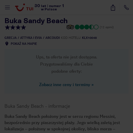
30
1
1
/
15
lat
|
numer
w Polsce
Buka Sandy Beach
(12 opinii)
GRECJA
ATTYKA I EVIA
ARCOUDI
KOD HOTELU
KLX10048
POKAŻ NA MAPIE
Ups, ta oferta nie jest dostępna.
Przygotowaliśmy dla Ciebie
podobne oferty:
Zobacz inne ceny i terminy
»
Buka Sandy Beach
-
informacje
Buka Sandy Beach położony jest w sercu regionu Messini,
bezpośrednio przy piaszczystej plaży. Jego wielką zaletą jest
nute
lokalizacja – położony w spokojnej okolicy, blisko morza –