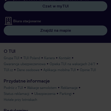
Czat w myTUI
Biura stacjonarne
Znajdź na mapie
O TUI
Grupa TUI
TUI Poland
Kariera
Kontakt
Gwarancja ubezpieczeniowa
Opieka TUI na wakacjach 24/7
TUI.cz
Dane osobowe
Aplikacja mobilna TUI
Opinie TUI
Przydatne informacje
Podróż z TUI
Wakacje samolotem
Reklamacje
Status reklamacji
Ubezpieczenia
Parkingi
Hotele przy lotniskach
Regulaminy