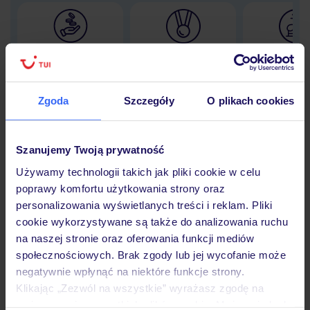
Lider niskich cen
Największe biuro
30 lat w P
podróży w Polsce
Zgoda
Szczegóły
O plikach cookies
Hotel
Szanujemy Twoją prywatność
Używamy technologii takich jak pliki cookie w celu
poprawy komfortu użytkowania strony oraz
Opinie
personalizowania wyświetlanych treści i reklam. Pliki
cookie wykorzystywane są także do analizowania ruchu
na naszej stronie oraz oferowania funkcji mediów
Pokoje
społecznościowych. Brak zgody lub jej wycofanie może
negatywnie wpłynąć na niektóre funkcje strony.
Klikając „Zezwól na wszystkie” wyrażasz zgodę na
Wyżywienie
umieszczenie wszystkich plików cookie. Możesz jednak