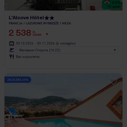
4.3
/5
91
opinii
L'Alcove Hôtel
FRANCJA
LAZUROWE WYBRZEŻE
NICEA
2 538
ZŁ
OSOBA
30.10.2026 - 05.11.2026
(6 noclegów)
Warszawa-Chopina (16:25)
Bez wyżywienia
ZALICZKA 25%