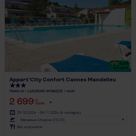
3.3
/5
411
opinii
Appart’City Confort Cannes Mandelieu
FRANCJA
LAZUROWE WYBRZEŻE
AGAY
2 699
ZŁ
OSOBA
29.10.2026 - 04.11.2026
(6 noclegów)
Warszawa-Chopina (16:25)
Bez wyżywienia