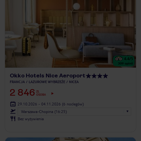
4.4
/5
309
opinii
Okko Hotels Nice Aeroport
FRANCJA
LAZUROWE WYBRZEŻE
NICEA
2 846
ZŁ
OSOBA
29.10.2026 - 04.11.2026
(6 noclegów)
Warszawa-Chopina (16:25)
Bez wyżywienia