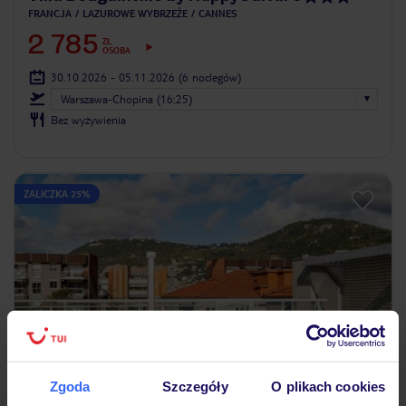
FRANCJA
LAZUROWE WYBRZEŻE
CANNES
2 785
ZŁ
OSOBA
30.10.2026 - 05.11.2026
(6 noclegów)
Warszawa-Chopina (16:25)
Bez wyżywienia
ZALICZKA 25%
Zgoda
Szczegóły
O plikach cookies
3.6
/5
1017
opinii