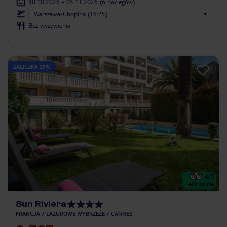
30.10.2026 - 05.11.2026
(6 noclegów)
Warszawa-Chopina (16:25)
Bez wyżywienia
ZALICZKA 25%
4
/5
403
opinie
Sun Riviera
FRANCJA
LAZUROWE WYBRZEŻE
CANNES