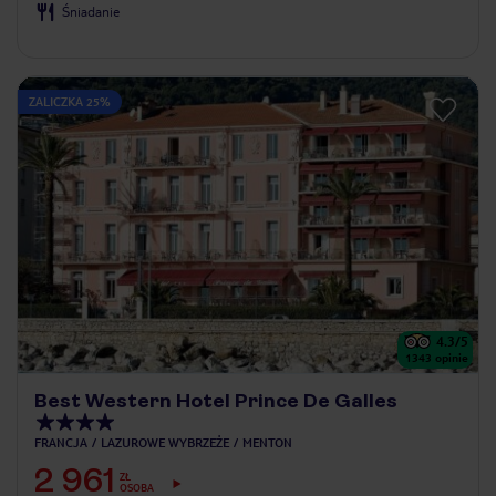
Śniadanie
ZALICZKA 25%
4.3
/5
1343
opinie
Best Western Hotel Prince De Galles
FRANCJA
LAZUROWE WYBRZEŻE
MENTON
2 961
ZŁ
OSOBA