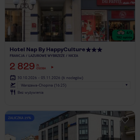
4
/5
782
opinie
Hotel Nap By HappyCulture
FRANCJA
LAZUROWE WYBRZEŻE
NICEA
2 829
ZŁ
OSOBA
30.10.2026 - 05.11.2026
(6 noclegów)
Warszawa-Chopina (16:25)
Bez wyżywienia
ZALICZKA 25%