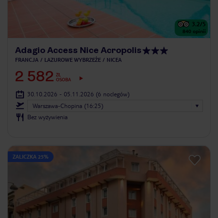
3.2
/5
840
opinii
Adagio Access Nice Acropolis
FRANCJA
LAZUROWE WYBRZEŻE
NICEA
2 582
ZŁ
OSOBA
30.10.2026 - 05.11.2026
(6 noclegów)
Warszawa-Chopina (16:25)
Bez wyżywienia
ZALICZKA 25%