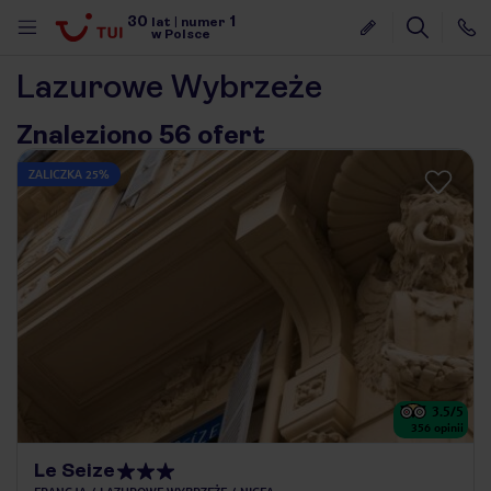
30
1
lat
|
numer
w Polsce
Lazurowe Wybrzeże
Znaleziono 56 ofert
ZALICZKA 25%
3.5
/5
356
opinii
nute
Le Seize