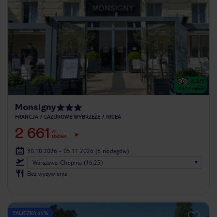
4.2
/5
1277
opinii
Monsigny
FRANCJA
LAZUROWE WYBRZEŻE
NICEA
2 661
ZŁ
OSOBA
30.10.2026 - 05.11.2026
(6 noclegów)
Warszawa-Chopina (16:25)
Bez wyżywienia
ZALICZKA 25%