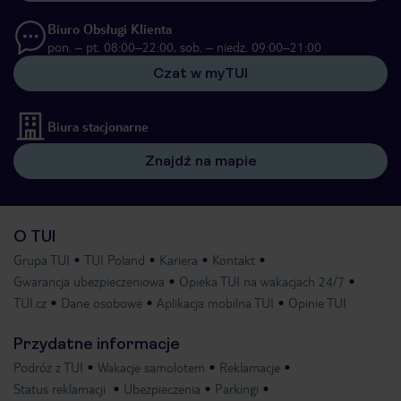
Biuro Obsługi Klienta
pon. – pt. 08:00–22:00, sob. – niedz. 09:00–21:00
Czat w myTUI
Biura stacjonarne
Znajdź na mapie
O TUI
Grupa TUI
TUI Poland
Kariera
Kontakt
Gwarancja ubezpieczeniowa
Opieka TUI na wakacjach 24/7
TUI.cz
Dane osobowe
Aplikacja mobilna TUI
Opinie TUI
Przydatne informacje
Podróż z TUI
Wakacje samolotem
Reklamacje
Status reklamacji
Ubezpieczenia
Parkingi