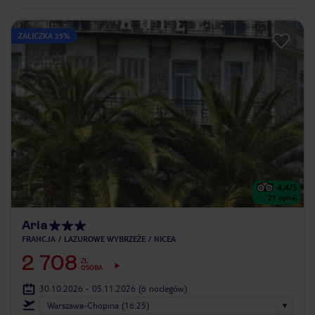
ZALICZKA 25%
4.4
/5
71
opinii
Aria
FRANCJA
LAZUROWE WYBRZEŻE
NICEA
2 708
ZŁ
OSOBA
30.10.2026 - 05.11.2026
(6 noclegów)
Warszawa-Chopina (16:25)