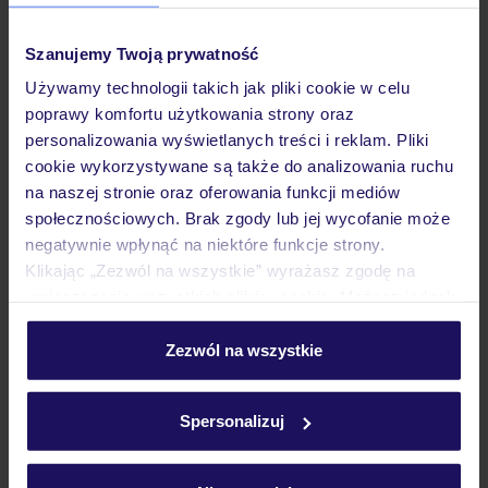
Hipark Nice
Szanujemy Twoją prywatność
FRANCJA
LAZUROWE WYBRZEŻE
NICEA
Używamy technologii takich jak pliki cookie w celu
2 800
ZŁ
OSOBA
poprawy komfortu użytkowania strony oraz
20.10.2026 - 26.10.2026
(6 noclegów)
personalizowania wyświetlanych treści i reklam. Pliki
Warszawa-Chopina (07:15)
cookie wykorzystywane są także do analizowania ruchu
Bez wyżywienia
na naszej stronie oraz oferowania funkcji mediów
społecznościowych. Brak zgody lub jej wycofanie może
negatywnie wpłynąć na niektóre funkcje strony.
Klikając „Zezwól na wszystkie” wyrażasz zgodę na
ZALICZKA 25%
umieszczenie wszystkich plików cookie. Możesz jednak
personalizować swój wybór wchodząc w zakładkę
„Szczegóły”
Zezwól na wszystkie
Szczegółowe informacje o plikach cookie znajdziesz
w
polityce plików cookies
oraz
polityce prywatności
.
Spersonalizuj