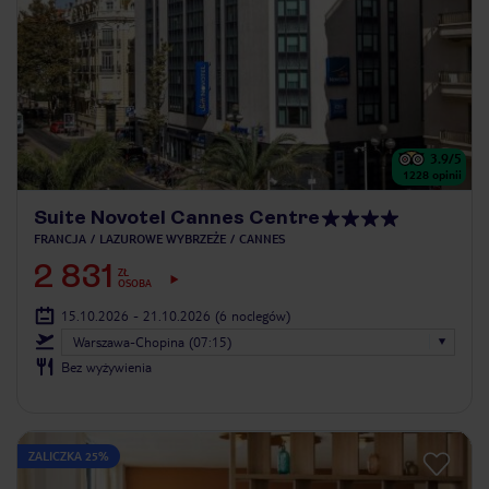
3.9
/5
1228
opinii
Suite Novotel Cannes Centre
FRANCJA
LAZUROWE WYBRZEŻE
CANNES
2 831
ZŁ
OSOBA
15.10.2026 - 21.10.2026
(6 noclegów)
Warszawa-Chopina (07:15)
Bez wyżywienia
ZALICZKA 25%