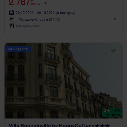
2 767
ZŁ
OSOBA
20.10.2026 - 26.10.2026
(6 noclegów)
Warszawa-Chopina (07:15)
Bez wyżywienia
ZALICZKA 25%
4.1
/5
764
opinie
Villa Bougainville by HappyCulture