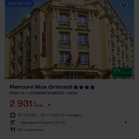
ZALICZKA 25%
3.9
/5
1236
opinii
Mercure Nice Grimaldi
FRANCJA
LAZUROWE WYBRZEŻE
NICEA
2 931
ZŁ
OSOBA
30.10.2026 - 05.11.2026
(6 noclegów)
Warszawa-Chopina (16:25)
Bez wyżywienia