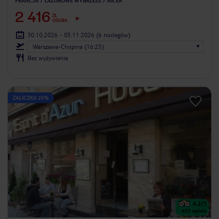
FRANCJA
LAZUROWE WYBRZEŻE
NICEA
2 416
ZŁ
OSOBA
30.10.2026 - 05.11.2026
(6 noclegów)
Warszawa-Chopina (16:25)
Bez wyżywienia
ZALICZKA 25%
4.2
/5
423
opinie