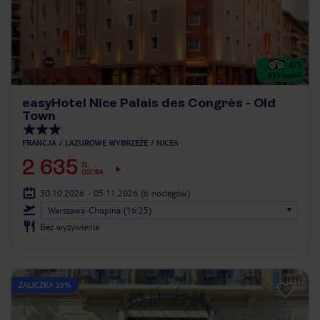
4
/5
831
opinii
easyHotel Nice Palais des Congrès - Old
Town
FRANCJA
LAZUROWE WYBRZEŻE
NICEA
2 635
ZŁ
OSOBA
30.10.2026 - 05.11.2026
(6 noclegów)
Warszawa-Chopina (16:25)
Bez wyżywienia
ZALICZKA 25%