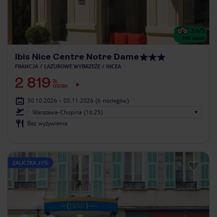
3.6
/5
748
opinii
Ibis Nice Centre Notre Dame
FRANCJA
LAZUROWE WYBRZEŻE
NICEA
2 819
ZŁ
OSOBA
30.10.2026 - 05.11.2026
(6 noclegów)
Warszawa-Chopina (16:25)
Bez wyżywienia
ZALICZKA 25%