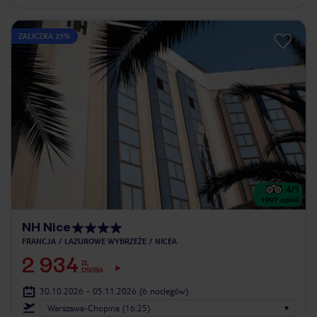
ZALICZKA 25%
4
/5
1997
opinii
NH Nice
FRANCJA
LAZUROWE WYBRZEŻE
NICEA
2 934
ZŁ
OSOBA
30.10.2026 - 05.11.2026
(6 noclegów)
Warszawa-Chopina (16:25)