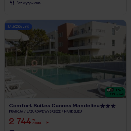
Bez wyżywienia
ZALICZKA 25%
3.9
/5
325
opinii
Comfort Suites Cannes Mandelieu
FRANCJA
LAZUROWE WYBRZEŻE
MANDELIEU
2 744
ZŁ
OSOBA