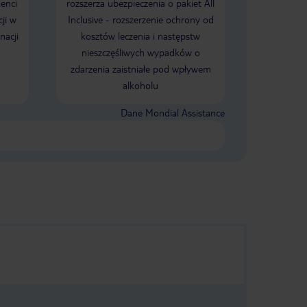
ienci
rozszerza ubezpieczenia o pakiet All
ji w
Inclusive - rozszerzenie ochrony od
nacji
kosztów leczenia i następstw
nieszczęśliwych wypadków o
zdarzenia zaistniałe pod wpływem
alkoholu
Dane Mondial Assistance