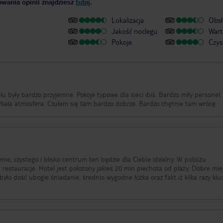
owania opinii znajdziesz
tutaj
.
Lokalizacja
Obsł
Jakość noclegu
Wart
Pokoje
Czys
 były bardzo przyjemne. Pokoje typowe dla sieci ibis. Bardzo miły personel.
Miała atmosfera. Czułem się tam bardzo dobrze. Bardzo chętnie tam wrócę.
enie, czystego i blisko centrum ten będzie dla Ciebie idealny. W pobliżu
 restauracje. Hotel jest położony jakieś 20 min piechota od plaży. Dobre mie