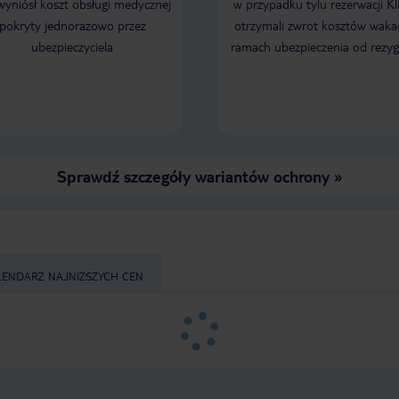
 wyniósł koszt obsługi medycznej
w przypadku tylu rezerwacji Kl
pokryty jednorazowo przez
otrzymali zwrot kosztów wakac
ubezpieczyciela
ramach ubezpieczenia od rezyg
Sprawdź szczegóły wariantów ochrony
»
LENDARZ NAJNIŻSZYCH CEN