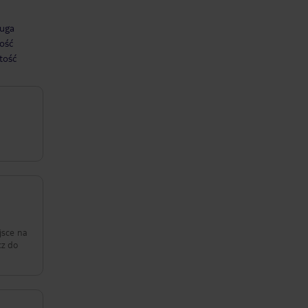
uga
ość
tość
jsce na