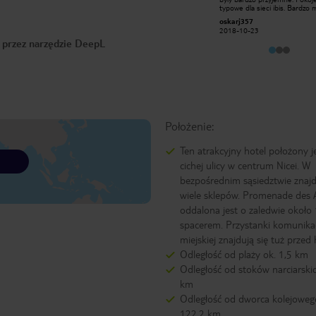
kolejowy 2-3 minuty . Pokoje małe, z
typowe dla sieci ibis. Bardzo m
ograniczonym miejscem na
personel. Smaczne francuski
274ewaw
oskarj357
rozpakowanie bagażu. Czysto i
śniadania. Miała atmosfera. C
2015-06-28
schludnie. Śniadania rozszerzone
2018-10-23
się tam bardzo dobrze. Bardz
kontynentalne. Jedynie obsługa przy
o przez narzędzie DeepL
chętnie tam wrócę.
śniadaniach kiepska, nie reagująca na
prośby o uzupełnienie bufetu.
Położenie:
Ten atrakcyjny hotel położony j
cichej ulicy w centrum Nicei. W
bezpośrednim sąsiedztwie znajd
wiele sklepów. Promenade des 
oddalona jest o zaledwie około
spacerem. Przystanki komunikac
miejskiej znajdują się tuż przed
Odległość od plaży ok. 1,5 km
Odległość od stoków narciarski
km
Odległość od dworca kolejoweg
122,2 km