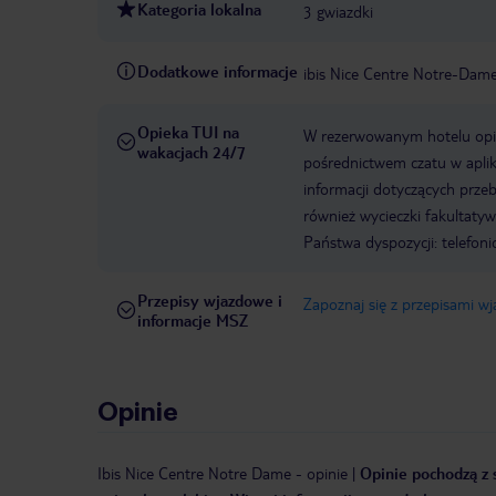
Kategoria lokalna
3 gwiazdki
Dodatkowe informacje
ibis Nice Centre Notre-Dam
Opieka TUI na
W rezerwowanym hotelu opiek
wakacjach 24/7
pośrednictwem czatu w aplik
informacji dotyczących prze
również wycieczki fakultaty
Państwa dyspozycji: telefon
Przepisy wjazdowe i
Zapoznaj się z przepisami w
informacje MSZ
Opinie
Ibis Nice Centre Notre Dame
-
opinie
|
Opinie pochodzą z s