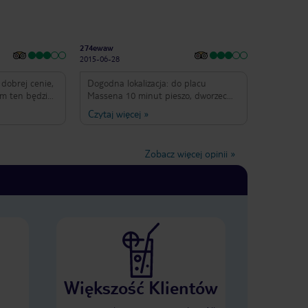
274ewaw
2015-06-28
 dobrej cenie,
Dogodna lokalizacja: do placu
um ten będzie
Massena 10 minut pieszo, dworzec
obliżu
kolejowy 2-3 minuty . Pokoje małe, z
Czytaj więcej
»
markety i
ograniczonym miejscem na
położony jakieś
rozpakowanie bagażu. Czysto i
ży. Dobre
schludnie. Śniadania rozszerzone
Zobacz więcej opinii
»
 do Nicei.
kontynentalne. Jedynie obsługa przy
śniadaniach kiepska, nie reagująca
raz fakt iż
na prośby o uzupełnienie bufetu.
u nie działał.
Większość Klientów