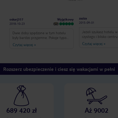
zaziza
Wyjątkowy
oskarj357
2015-09-01
2018-10-23
Jeżeli szukasz hotelu w
Dwie doby spędzone w tym hotelu
czystego i blisko centr
były bardzo przyjemne. Pokoje typowe
dla Ciebie idealny. W p
dla sieci ibis. Bardzo miły personel.
Czytaj więcej
»
Czytaj więcej
»
dworzec,tramwaj, super
Smaczne francuskie śniadania. Miała
restauracje. Hotel jest 
atmosfera. Czułem się tam bardzo
20 min piechota od pla
dobrze. Bardzo chętnie tam wrócę.
miejsce na krótki wypad
Minusem było dość ubogie śniadanie,
Rozszerz ubezpieczenie i ciesz się wakacjami w pełni
średnio wygodne łóżka o
kilka razy klucz do pokoj
689 420 zł
Aż 9002