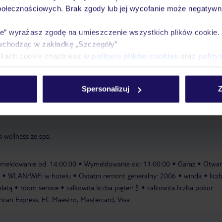
połecznościowych. Brak zgody lub jej wycofanie może negatywni
óży
Tylko u nas opieka na
10
30 lat w Polsce
wakacjach 24/7
ie” wyrażasz zgodę na umieszczenie wszystkich plików cookie
wchodząc w zakładkę „Szczegóły”
ikach cookie znajdziesz w
polityce plików cookies
oraz
polity
Ważn
Pokoje
Wyżywienie
Atrakcje
infor
Spersonalizuj
Z
a wellness ze spa.
meldowanie od: 14:00:00
Wymeldowanie do: 11:00:00
Garaż
Otwar
WLAN/WiFi w hotelu
Ostatni remont generalny: 2006
winda
licz
łatą
room service
całkowita liczba pięter: 5
całkowita liczba pokoi:
ican Express, EC Maestro, Mastercard, Visa