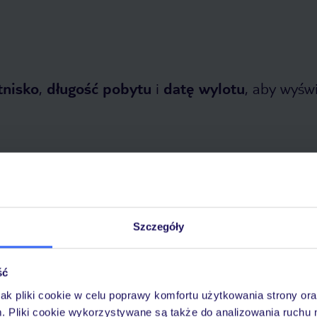
tnisko
,
długość pobytu
i
datę wylotu
, aby wyświe
tnia 2026
do
31 października 2026
Szczegóły
Dlaczego warto wybrać TUI?
ść
jak pliki cookie w celu poprawy komfortu użytkowania strony or
m. Pliki cookie wykorzystywane są także do analizowania ruchu 