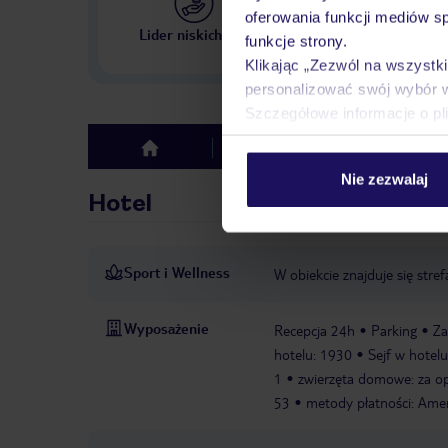
oferowania funkcji mediów s
Największe biuro podr
Lider niskich cen
funkcje strony.
w Polsce
Klikając „Zezwól na wszystk
personalizować swój wybór 
Szczegółowe informacje o pl
Hotel
Opinie
top
Nie zezwalaj
Hotel
Sport i Wellness
W obiekcie znajduje się stref
Wyposażenie
Recepcja 24h
Parking
Za
hotelu: 1930
Sejf w hotelu
1
zwierzęta domowe: za op
53
metody płatności: Amer