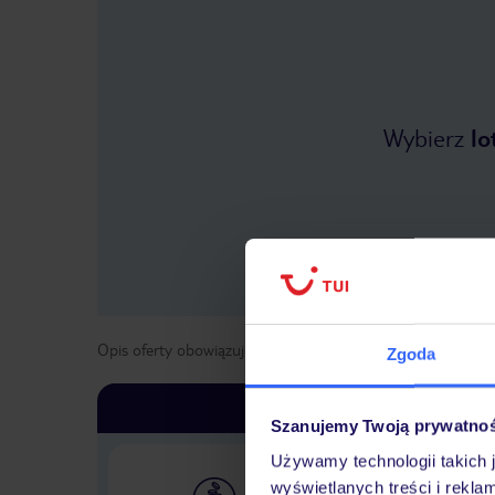
Wybierz
lo
Opis oferty obowiązuje dla wyjazdów w terminie
od
1 kwie
Zgoda
Szanujemy Twoją prywatno
Używamy technologii takich 
wyświetlanych treści i rekla