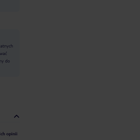
datnych
ować
śmy do
ch opinii