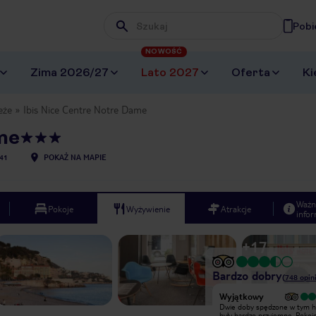
Pobi
Wpisz frazę, której szukasz
NOWOŚĆ
Zima 2026/27
Lato 2027
Oferta
Ki
eże
Ibis Nice Centre Notre Dame
me
41
POKAŻ NA MAPIE
Ważn
Pokoje
Wyżywienie
Atrakcje
infor
+
17
Bardzo dobry
(
748
opini
Wyjątkowy
Dogodna lokalizacja: do placu
Dwie doby spędzone w tym h
Massena 10 minut pieszo, dworzec
były bardzo przyjemne. Pokoj