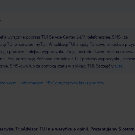
e
a wyłącznie poprzez TUI Service Center 24/7: telefonicznie, SMS i za
acji TUI w serwisie myTUI. W aplikacji TUI znajdą Państwo mnóstwo przy
biegu podróży i miejsca wypoczynku. Za jej pośrednictwem można rezerw
wne. Jeśli potrzebują Państwo kontaktu z TUI podczas wypoczynku, jeste
icznie, SMS-owo lub za pomocą czatu w aplikacji TUI. Szczegóły
tutaj
.
jazdowymi i informacjami MSZ dotyczącymi kraju podróży
.
erwisu TripAdvisor. TUI nie weryfikuje opinii. Prezentujemy 5 ostatni