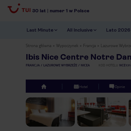
30
lat
|
numer
1
w Polsce
Last Minute
All Inclusive
Lato 2026
Strona główna
Wypoczynek
Francja
Lazurowe Wybrz
Ibis Nice Centre Notre Da
FRANCJA
LAZUROWE WYBRZEŻE
NICEA
KOD HOTELU
NCE131
Hotel
Opinie
top
Previous slide