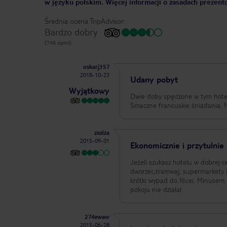
w języku polskim. Więcej informacji o zasadach prezent
Średnia ocena TripAdvisor:
Bardzo dobry
(748 opinii)
oskarj357
2018-10-23
Udany pobyt
Wyjątkowy
Dwie doby spędzone w tym hotelu
Smaczne francuskie śniadania. 
zaziza
2015-09-01
Ekonomicznie i przytulnie
Jeżeli szukasz hotelu w dobrej c
dworzec,tramwaj, supermarkety i
krótki wypad do Nicei. Minusem było dość ubogie śniadanie, średnio wygodne łóżka oraz fakt iż kilka razy klucz do
pokoju nie działał.
274ewaw
2015-06-28