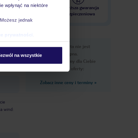
e wpłynąć na niektóre
 000 hoteli w ponad 50
Najwyższa gwarancja
krajach
ubezpieczeniowa
. Możesz jednak
ce prywatności
.
e
Ups, ta oferta nie jest
macje
dostępna.
ezwól na wszystkie
Przygotowaliśmy dla Ciebie
podobne oferty:
Zobacz inne ceny i terminy
»
cie
ba wind: