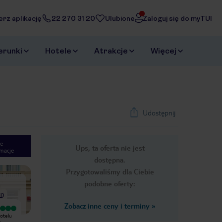
erz aplikację
22 270 31 20
Ulubione
Zaloguj się do myTUI
erunki
Hotele
Atrakcje
Więcej
Udostępnij
e
Ups, ta oferta nie jest
macje
1
/
23
dostępna.
Next slide
Przygotowaliśmy dla Ciebie
podobne oferty:
i
)
Zobacz inne ceny i terminy
»
Jeżeli szukasz hotelu w dobrej cenie,
Dogodna lokalizacja: do placu
otelu
czystego i blisko centrum ten będzie
Massena 10 minut pieszo, dworzec
e