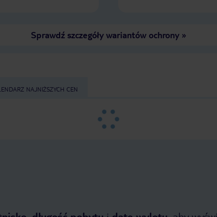
Sprawdź szczegóły wariantów ochrony
»
LENDARZ NAJNIŻSZYCH CEN
tnisko
,
długość pobytu
i
datę wylotu
, aby wyświe