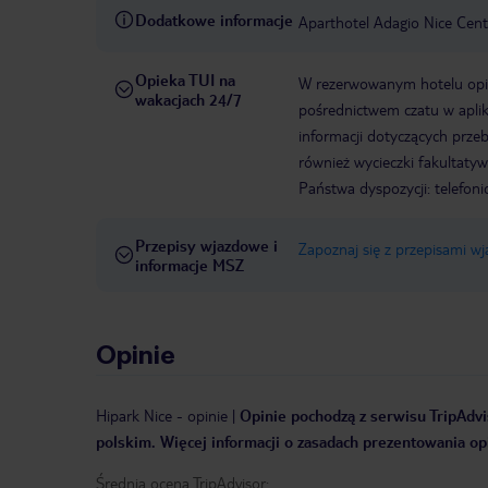
Dodatkowe informacje
Aparthotel Adagio Nice Cent
Opieka TUI na
W rezerwowanym hotelu opiek
wakacjach 24/7
pośrednictwem czatu w aplik
informacji dotyczących prze
również wycieczki fakultaty
Państwa dyspozycji: telefon
Przepisy wjazdowe i
Zapoznaj się z przepisami w
informacje MSZ
Opinie
Hipark Nice
-
opinie
|
Opinie pochodzą z serwisu TripAdvis
polskim. Więcej informacji o zasadach prezentowania opi
Średnia ocena TripAdvisor: