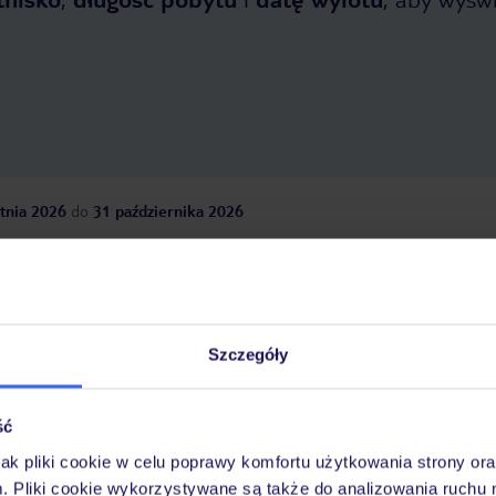
tnia 2026
do
31 października 2026
Dlaczego warto wybrać TUI?
Szczegóły
óży
Tylko u nas opieka na
10
30 lat w Polsce
wakacjach 24/7
ść
jak pliki cookie w celu poprawy komfortu użytkowania strony or
m. Pliki cookie wykorzystywane są także do analizowania ruchu 