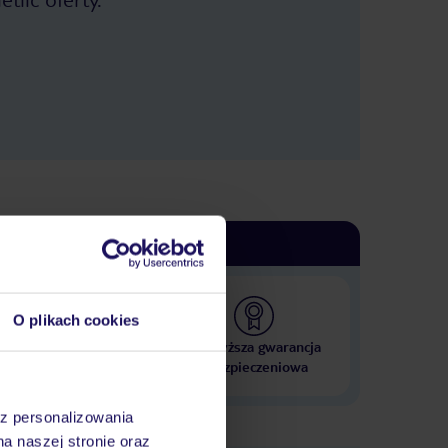
O plikach cookies
 000 hoteli w ponad 50
Najwyższa gwarancja
krajach
ubezpieczeniowa
az personalizowania
na naszej stronie oraz