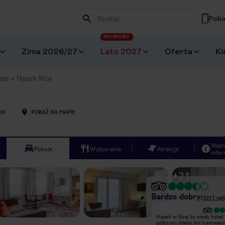
Pobi
Wpisz frazę, której szukasz
NOWOŚĆ
Zima 2026/27
Lato 2027
Oferta
Ki
eże
Hipark Nice
39
POKAŻ NA MAPIE
Ważn
Pokoje
Wyżywienie
Atrakcje
infor
+
21
Bardzo dobry
(
1017
opi
Bardzo dobry
Hipark w Nicei to niezły hotel.
Bardzo dobry hotel dla rodzin i
położony blisko linii tramwajow
wieloosobowych ekip, z pokojami