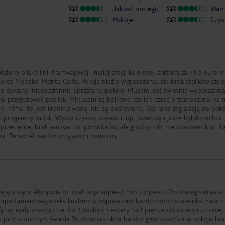
Jakość noclegu
Wart
Pokoje
Czys
łożony blisko linii tramwajowej i małej stacji kolejowej, z której za kilka euro w
ce Monako, Monte Carlo. Pokoje nieźle wyposażone, ale brak stolików czy s
ne dywany, niecodziennie sprzątane pokoje. Plusem jest świetnie wyposażon
 przygotować posiłek. Minusem są balkony, czy ich część przeznaczona na 
iny, mimo, że jest kranik z wodą, nie są podlewane. Od rana zaglądają do pok
to przyjemny widok. Wystarczyłoby posadzić np. lawendę i jakże byłoby miło i
przeciętne, brak warzyw np. pomidorów, ale głodny nikt nie powinien być. 
dobra. Jest basen. Wygodne łóżka. Personel bardzo przyjazny i pomocny
 to lokalizacja super-3 minuty pieszo.Do starego miasta 10
l apartamentowy,aneks kuchenny wyposażony bardzo dobrze,łazienka mała z
 był mały praktycznie dla 1 osoby i niestety na I piętrze od strony ruchliwej
as przy sztucznym świetle.Po otwarciu okna bardzo głośno,słońca w pokoju br