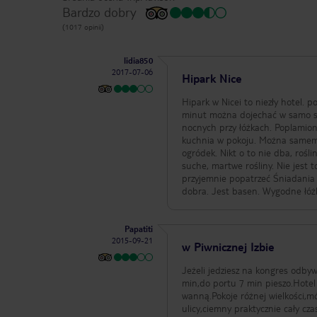
Bardzo dobry
(1017 opinii)
lidia850
2017-07-06
Hipark Nice
Hipark w Nicei to niezły hotel. po
minut można dojechać w samo ser
nocnych przy łóżkach. Poplamio
kuchnia w pokoju. Można samemu
ogródek. Nikt o to nie dba, rośl
suche, martwe rośliny. Nie jest 
przyjemnie popatrzeć Śniadania 
Papatiti
2015-09-21
w Piwnicznej Izbie
Jeżeli jedziesz na kongres odbywający się w Akropolis
min,do portu 7 min pieszo.Hote
wanną.Pokoje różnej wielkości,mój
ulicy,ciemny praktycznie cały cz