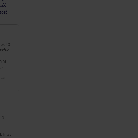
ość
tość
 ok.20
zafek
a
mini
oju
Kawa
ak.Brak