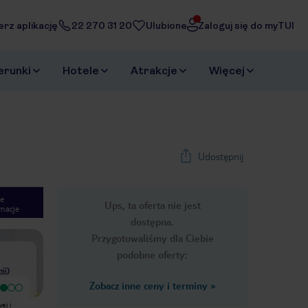
erz aplikację
22 270 31 20
Ulubione
Zaloguj się do myTUI
erunki
Hotele
Atrakcje
Więcej
Udostępnij
e
Ups, ta oferta nie jest
macje
1
/
27
dostępna.
Next slide
Przygotowaliśmy dla Ciebie
podobne oferty:
nii
)
Zobacz inne ceny i terminy
»
Bardzo dobry
Jeżeli jedziesz na kongres
Bardzo dobry hotel dla rodzin i
ej i
odbywający się w Akropolis to
wieloosobowych ekip, z pokojami