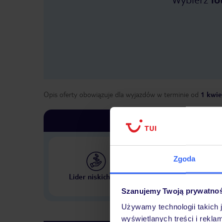
Opis oferty obowiązuje dla wyjazdów w terminie
od
1 kwie
Zgoda
Największe biuro podr
Lider niskich cen
w Polsce
Szanujemy Twoją prywatno
Używamy technologii takich 
wyświetlanych treści i rekla