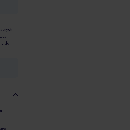
datnych
ować
śmy do
ku
uga