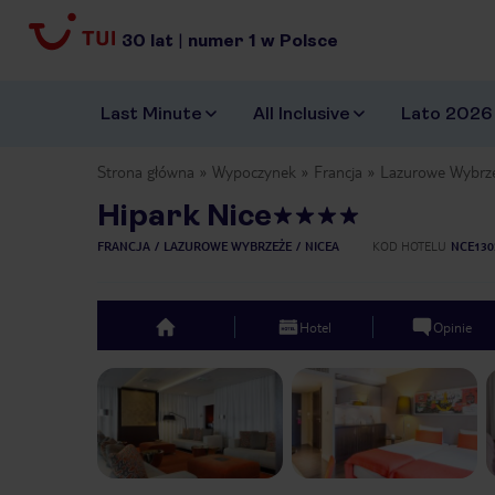
30
lat
|
numer
1
w Polsce
Last Minute
All Inclusive
Lato 2026
Strona główna
Wypoczynek
Francja
Lazurowe Wybrz
Hipark Nice
FRANCJA
LAZUROWE WYBRZEŻE
NICEA
KOD HOTELU
NCE130
Hotel
Opinie
top
Previous slide