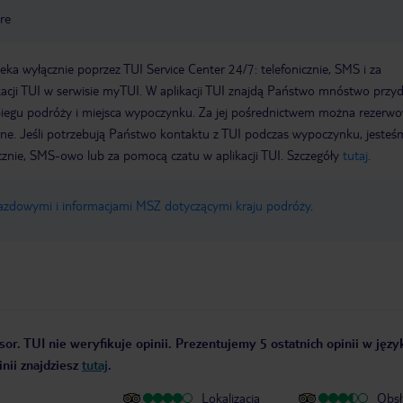
re
a wyłącznie poprzez TUI Service Center 24/7: telefonicznie, SMS i za
acji TUI w serwisie myTUI. W aplikacji TUI znajdą Państwo mnóstwo przy
biegu podróży i miejsca wypoczynku. Za jej pośrednictwem można rezerw
wne. Jeśli potrzebują Państwo kontaktu z TUI podczas wypoczynku, jeste
icznie, SMS-owo lub za pomocą czatu w aplikacji TUI. Szczegóły
tutaj
.
jazdowymi i informacjami MSZ dotyczącymi kraju podróży
.
or. TUI nie weryfikuje opinii. Prezentujemy 5 ostatnich opinii w języ
nii znajdziesz
tutaj
.
Lokalizacja
Obsł